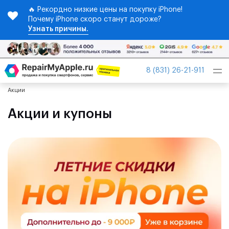
🔥 Рекордно низкие цены на покупку iPhone!
Почему iPhone скоро станут дороже?
Узнать причины.
Tog
8 (831) 26-21-911
nav
Акции
Акции и купоны