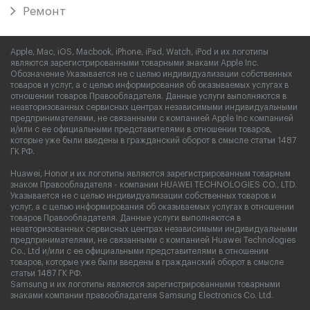
Ремонт
Apple, Mac, iOS, Macbook, iPhone, iPad, Watch, iPod и их логотипы
являются зарегистрированными товарными знаками Apple Inc.
Обозначение Указывается не с целью индивидуализации собственных
товаров и услуг, а с целью информирования об оказываемых услугах в
отношении товаров Правообладателя. Данные услуги выполняются в
неавторизованных сервисных центрах независимыми индивидуальными
предпринимателями, не связанными с компанией Apple Inc компанией
и/или с ее официальными представителями в отношении товаров,
которые уже были введены в гражданский оборот в смысле статьи 1487
ГК РФ.
Huawei, Honor и их логотипы являются зарегистрированным товарным
знаком Правообладателя - компании HUAWEI TECHNOLOGIES CO., LTD.
Указывается не с целью индивидуализации собственных товаров и
услуг, а с целью информирования об оказываемых услугах в отношении
товаров Правообладателя. Данные услуги выполняются в
неавторизованных сервисных центрах независимыми индивидуальными
предпринимателями, не связанными с компанией Huawei Technologies
Co., Ltd и/или с ее официальными представителями в отношении
товаров, которые уже были введены в гражданский оборот в смысле
статьи 1487 ГК РФ.
Samsung и их логотипы являются зарегистрированными товарными
знаками компании правообладателя Samsung Electronics Co. Ltd.