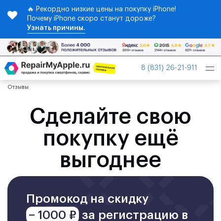
🔥 Рекордно низкие цены на покупку iPhone!
Почему iPhone скоро станут дороже?
Узнать причины.
Tog
8 (831) 26-21-911
nav
Отзывы
Сделайте свою
покупку ещё
выгоднее
Промокод на скидку
− 1000 ₽
за регистрацию в