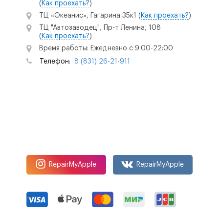
(
Как проехать?
)
ТЦ «Океанис», Гагарина 35к1
(
Как проехать?
)
ТЦ "Автозаводец", Пр-т Ленина, 108
(
Как проехать?
)
Время работы: Ежедневно с 9:00-22:00
Телефон:
8 (831) 26-21-911
RepairMyApple
RepairMyApple