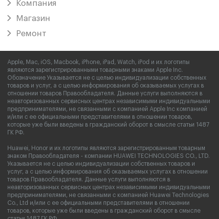
Компания
Магазин
Ремонт
Apple, Mac, iOS, Macbook, iPhone, iPad, Watch, iPod и их логотипы
являются зарегистрированными товарными знаками Apple Inc.
Обозначение Указывается не с целью индивидуализации собственных
товаров и услуг, а с целью информирования об оказываемых услугах в
отношении товаров Правообладателя. Данные услуги выполняются в
неавторизованных сервисных центрах независимыми индивидуальными
предпринимателями, не связанными с компанией Apple Inc компанией
и/или с ее официальными представителями в отношении товаров,
которые уже были введены в гражданский оборот в смысле статьи 1487
ГК РФ.
Huawei, Honor и их логотипы являются зарегистрированным товарным
знаком Правообладателя - компании HUAWEI TECHNOLOGIES CO., LTD.
Указывается не с целью индивидуализации собственных товаров и
услуг, а с целью информирования об оказываемых услугах в отношении
товаров Правообладателя. Данные услуги выполняются в
неавторизованных сервисных центрах независимыми индивидуальными
предпринимателями, не связанными с компанией Huawei Technologies
Co., Ltd и/или с ее официальными представителями в отношении
товаров, которые уже были введены в гражданский оборот в смысле
статьи 1487 ГК РФ.