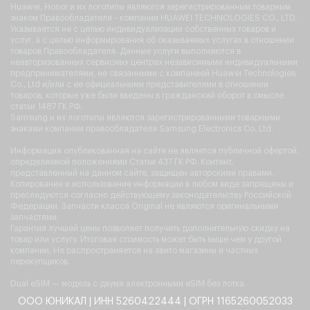
Huawei, Honor и их логотипы являются зарегистрированным товарным
знаком Правообладателя - компании HUAWEI TECHNOLOGIES CO., LTD.
Указывается не с целью индивидуализации собственных товаров и
услуг, а с целью информирования об оказываемых услугах в отношении
товаров Правообладателя. Данные услуги выполняются в
неавторизованных сервисных центрах независимыми индивидуальными
предпринимателями, не связанными с компанией Huawei Technologies
Co., Ltd и/или с ее официальными представителями в отношении
товаров, которые уже были введены в гражданский оборот в смысле
статьи 1487 ГК РФ.
Samsung и их логотипы являются зарегистрированными товарными
знаками компании правообладателя Samsung Electronics Co. Ltd.
Информация опубликованная на сайте не является публичной офертой,
определяемой положениями Статьи 437 ГК РФ. Контент,
представленный на данном сайте, защищен авторскими правами.
Копирование и использование информации в любом виде запрещены и
преследуются согласно действующему законодательству Российской
Федерации. Запчасти класса Original не являются оригинальными
запчастями.
Гарантия лучшей цены позволяет получить дополнительную скидку на
товар или услугу. Итоговая стоимость может быть выше чем у другой
компании. Не распространяется на авито магазины и частных
перекупщиков.
Dual eSIM — модель с двумя электронными eSIM без лотка.
ООО ЮНИКАЛ | ИНН 5260422444 | ОГРН 1165260052033