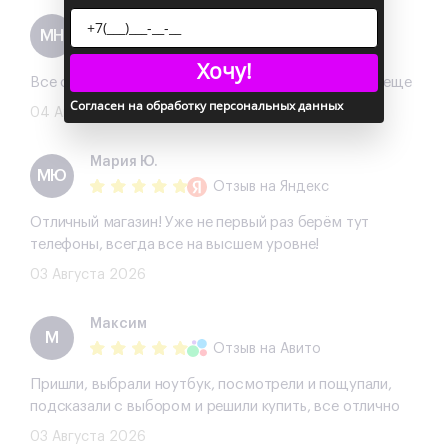
Михаил Нужин
МН
Отзыв
на Авито
Хочу!
Все отлично, хороший телефон, буду обращаться еще
Согласен на обработку персональных данных
04 Августа 2026
Мария Ю.
МЮ
Отзыв
на Яндекс
Отличный магазин! Уже не первый раз берём тут
телефоны, всегда все на высшем уровне!
03 Августа 2026
Максим
М
Отзыв
на Авито
Пришли, выбрали ноутбук, посмотрели и пощупали,
подсказали с выбором и решили купить, все отлично
03 Августа 2026