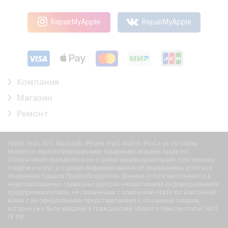
RepairMyApple
RepairMyApple
Компания
Магазин
Ремонт
Apple, Mac, iOS, Macbook, iPhone, iPad, Watch, iPod и их логотипы
являются зарегистрированными товарными знаками Apple Inc.
Обозначение Указывается не с целью индивидуализации собственных
товаров и услуг, а с целью информирования об оказываемых услугах в
отношении товаров Правообладателя. Данные услуги выполняются в
неавторизованных сервисных центрах независимыми индивидуальными
предпринимателями, не связанными с компанией Apple Inc компанией
и/или с ее официальными представителями в отношении товаров,
которые уже были введены в гражданский оборот в смысле статьи 1487
ГК РФ.