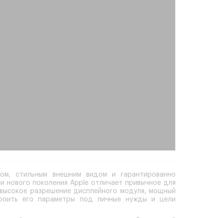
ом, стильным внешним видом и гарантированно
ки нового поколения Apple отличает привычное для
 высокое разрешение дисплейного модуля, мощный
троить его параметры под личные нужды и цели