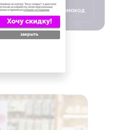
ажимая на кнопку "
Хочу скидку!
", я даю свое
огласие на обработку моих персональных
Получить промокод
анных и принимаю
условия соглашения
Хочу скидку!
закрыть