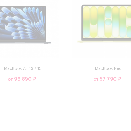
MacBook Air 13 / 15
MacBook Neo
96 890 ₽
57 790 ₽
от
от