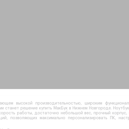
ающем высокой производительностью, широким функционал
ным станет решение
купить МакБук в Нижнем Новгороде
. Ноутбу
скорость работы, достаточно небольшой вес, прочный корпус,
ций, позволяющих максимально персонализировать ПК, нас