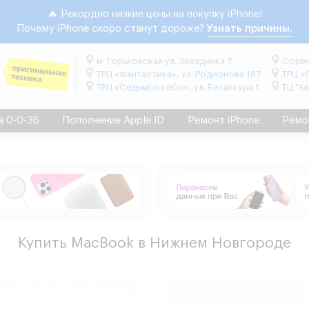
🔥 Рекордно низкие цены на покупку iPhone!
Почему iPhone скоро станут дороже?
Узнать причины.
м. Горьковская ул. Звездинка 7
Сормо
ТРЦ «Фантастика», ул. Родионова 187
ТРЦ «
ТРЦ «Седьмое небо», ул. Бетанкура 1
ТЦ "А
а 0-0-36
Пополнение Apple ID
Ремонт iPhone
Ремо
Купить MacBook в Нижнем Новгороде