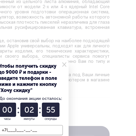
лненный из цельного листа алюминия, обладающий
мости от модели 2-х или 4-х ядерный Intel Core
чного уровня подготовки операционная система,
улятор, возможность автономной работы которого
высокая плотность пикселей неразличима для глаза
льная русифицированная клавиатура, встроенная
де
, остановив свой выбор на наиболее подходящей
и Apple универсальны, подходят как для личного
ариты изделия, его технические характеристики,
и своего выбора, специалисты сервиса помогут
×
ва, подберут необходимую именно Вам по типу и
Чтобы получить скидку
до 9000 ₽ и подарки -
ировать персональные устройства под Ваши личные
введите телефон в поле
яду с самим персональным компьютером в магазине
ниже и нажмите кнопку
ницы возможного!
"Хочу скидку"
До окончания акции осталось:
00
02
54
выгоднее
часы
минуты
секунды