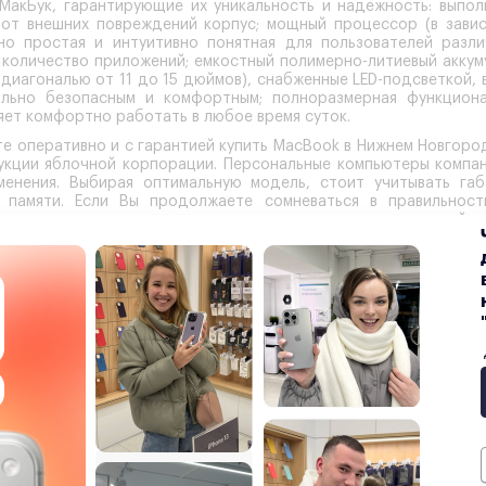
акБук, гарантирующие их уникальность и надежность: выпо
 внешних повреждений корпус; мощный процессор (в зависи
но простая и интуитивно понятная для пользователей разли
 количество приложений; емкостный полимерно-литиевый аккум
диагональю от 11 до 15 дюймов), снабженные LED-подсветкой, 
ально безопасным и комфортным; полноразмерная функциона
яет комфортно работать в любое время суток.
те оперативно и с гарантией
купить MacBook в Нижнем Новгоро
укции яблочной корпорации. Персональные компьютеры компани
енения. Выбирая оптимальную модель, стоит учитывать габ
й памяти. Если Вы продолжаете сомневаться в правильност
озвучат все преимущества и возможности каждого устройст
 все устройства компании Apple, а также возможность адапт
льзователем модели, ее типа, мощности и комплектации. Нар
д аксессуаров и дополнительных опций. МакБук расширяет гра
е свою покупку ещё 