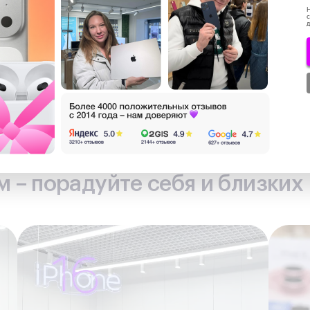
0 ₽
за
Н
с
д
 лояльности
 – порадуйте себя и близких