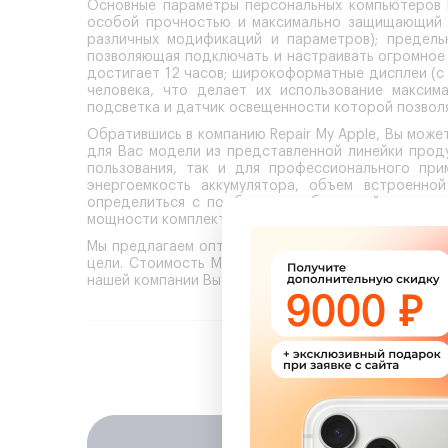
Основные параметры персональных компьютеров М
особой прочностью и максимально защищающий от
различных модификаций и параметров); предель
позволяющая подключать и настраивать огромное
достигает 12 часов; широкоформатные дисплеи (с 
человека, что делает их использование максим
подсветка и датчик освещенности которой позвол
Обратившись в компанию Repair My Apple, Вы може
для Вас модели из представленной линейки прод
пользования, так и для профессионального прим
энергоемкость аккумулятора, объем встроенно
определиться с подбором необходимой модели, 
мощности комплектацию.
Мы предлагаем оптимально демократичные цены на
цели. Стоимость МакБук зависит от выбранной по
нашей компании Вы можете приобрести широкий ря
Сделайт