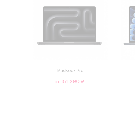
MacBook Pro
151 290 ₽
от