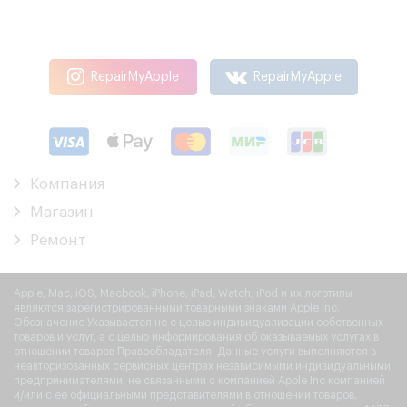
RepairMyApple
RepairMyApple
Компания
Магазин
Ремонт
Apple, Mac, iOS, Macbook, iPhone, iPad, Watch, iPod и их логотипы
являются зарегистрированными товарными знаками Apple Inc.
Обозначение Указывается не с целью индивидуализации собственных
товаров и услуг, а с целью информирования об оказываемых услугах в
отношении товаров Правообладателя. Данные услуги выполняются в
неавторизованных сервисных центрах независимыми индивидуальными
предпринимателями, не связанными с компанией Apple Inc компанией
и/или с ее официальными представителями в отношении товаров,