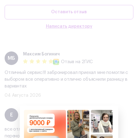
Оставить отзыв
Написать директору
Максим Богинич
МБ
Отзыв
на 2ГИС
Отличный сервис!!! забронировал приехал мне помогли с
выбором все оперативно и отлично объяснили разницу в
вариантах
04 Августа 2026
×
Екатерина
Е
Отзыв
на Авито
все отлично)сделали скидку и подарок ,помогли с
переносом данных !рекомендую