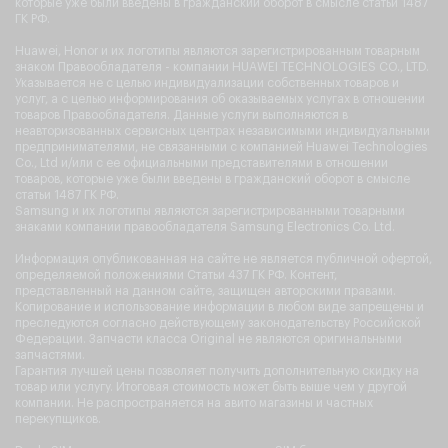
которые уже были введены в гражданский оборот в смысле статьи 1487
ГК РФ.
Huawei, Honor и их логотипы являются зарегистрированным товарным
знаком Правообладателя - компании HUAWEI TECHNOLOGIES CO., LTD.
Указывается не с целью индивидуализации собственных товаров и
услуг, а с целью информирования об оказываемых услугах в отношении
товаров Правообладателя. Данные услуги выполняются в
неавторизованных сервисных центрах независимыми индивидуальными
предпринимателями, не связанными с компанией Huawei Technologies
Co., Ltd и/или с ее официальными представителями в отношении
товаров, которые уже были введены в гражданский оборот в смысле
статьи 1487 ГК РФ.
Samsung и их логотипы являются зарегистрированными товарными
знаками компании правообладателя Samsung Electronics Co. Ltd.
Информация опубликованная на сайте не является публичной офертой,
определяемой положениями Статьи 437 ГК РФ. Контент,
представленный на данном сайте, защищен авторскими правами.
Копирование и использование информации в любом виде запрещены и
преследуются согласно действующему законодательству Российской
Федерации. Запчасти класса Original не являются оригинальными
запчастями.
Гарантия лучшей цены позволяет получить дополнительную скидку на
товар или услугу. Итоговая стоимость может быть выше чем у другой
компании. Не распространяется на авито магазины и частных
перекупщиков.