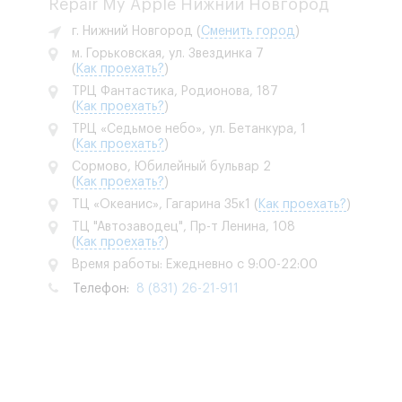
Repair My Apple Нижний Новгород
г. Нижний Новгород
(
Сменить город
)
м. Горьковская, ул. Звездинка 7
(
Как проехать?
)
ТРЦ Фантастика, Родионова, 187
(
Как проехать?
)
ТРЦ «Седьмое небо», ул. Бетанкура, 1
(
Как проехать?
)
Сормово, Юбилейный бульвар 2
(
Как проехать?
)
ТЦ «Океанис», Гагарина 35к1
(
Как проехать?
)
ТЦ "Автозаводец", Пр-т Ленина, 108
(
Как проехать?
)
Время работы: Ежедневно с 9:00-22:00
Телефон:
8 (831) 26-21-911