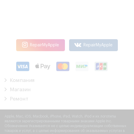
RepairMyApple
RepairMyApple
Компания
Магазин
Ремонт
Apple, Mac, iOS, Macbook, iPhone, iPad, Watch, iPod и их логотипы
являются зарегистрированными товарными знаками Apple Inc.
Обозначение Указывается не с целью индивидуализации собственных
товаров и услуг, а с целью информирования об оказываемых услугах в