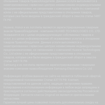
отношении товаров Правообладателя. Данные услуги выполняются в
неавторизованных сервисных центрах независимыми индивидуальными
предпринимателями, не связанными с компанией Apple Inc компанией
и/или с ее официальными представителями в отношении товаров,
которые уже были введены в гражданский оборот в смысле статьи 1487
ГК РФ.
Huawei, Honor и их логотипы являются зарегистрированным товарным
знаком Правообладателя - компании HUAWEI TECHNOLOGIES CO., LTD.
Указывается не с целью индивидуализации собственных товаров и
услуг, а с целью информирования об оказываемых услугах в отношении
товаров Правообладателя. Данные услуги выполняются в
неавторизованных сервисных центрах независимыми индивидуальными
предпринимателями, не связанными с компанией Huawei Technologies
Co., Ltd и/или с ее официальными представителями в отношении
товаров, которые уже были введены в гражданский оборот в смысле
статьи 1487 ГК РФ.
Samsung и их логотипы являются зарегистрированными товарными
знаками компании правообладателя Samsung Electronics Co. Ltd.
Информация опубликованная на сайте не является публичной офертой,
определяемой положениями Статьи 437 ГК РФ. Контент,
представленный на данном сайте, защищен авторскими правами.
Копирование и использование информации в любом виде запрещены и
преследуются согласно действующему законодательству Российской
Федерации. Запчасти класса Original не являются оригинальными
запчастями.
Гарантия лучшей цены позволяет получить дополнительную скидку на