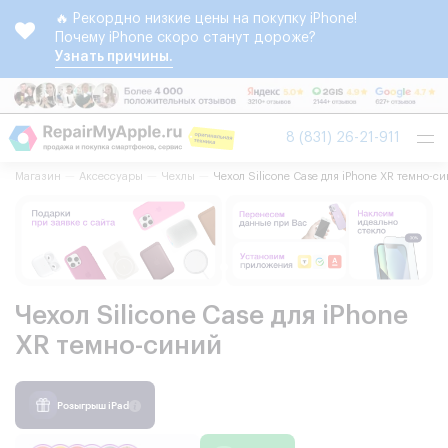
🔥 Рекордно низкие цены на покупку iPhone!
Почему iPhone скоро станут дороже?
Узнать причины.
Tog
8 (831) 26-21-911
nav
Магазин
Аксессуары
Чехлы
Чехол Silicone Case для iPhone XR темно-с
Чехол Silicone Case для iPhone
XR темно-синий
Розыгрыш iPad