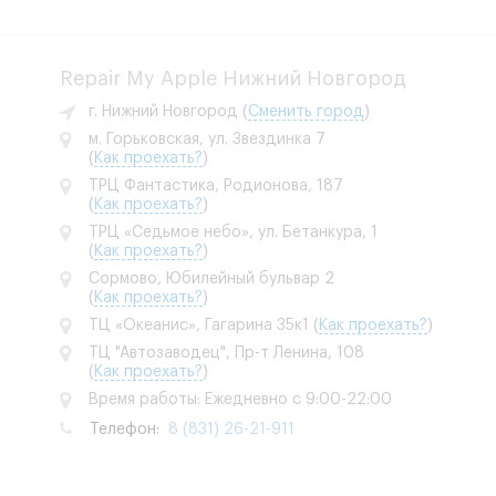
Repair My Apple Нижний Новгород
г. Нижний Новгород
(
Сменить город
)
м. Горьковская, ул. Звездинка 7
(
Как проехать?
)
ТРЦ Фантастика, Родионова, 187
(
Как проехать?
)
ТРЦ «Седьмое небо», ул. Бетанкура, 1
(
Как проехать?
)
Сормово, Юбилейный бульвар 2
(
Как проехать?
)
ТЦ «Океанис», Гагарина 35к1
(
Как проехать?
)
ТЦ "Автозаводец", Пр-т Ленина, 108
(
Как проехать?
)
Время работы: Ежедневно с 9:00-22:00
Телефон:
8 (831) 26-21-911