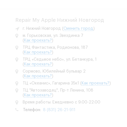
Repair My Apple Нижний Новгород
г. Нижний Новгород
(
Сменить город
)
м. Горьковская, ул. Звездинка 7
(
Как проехать?
)
ТРЦ Фантастика, Родионова, 187
(
Как проехать?
)
ТРЦ «Седьмое небо», ул. Бетанкура, 1
(
Как проехать?
)
Сормово, Юбилейный бульвар 2
(
Как проехать?
)
ТЦ «Океанис», Гагарина 35к1
(
Как проехать?
)
ТЦ "Автозаводец", Пр-т Ленина, 108
(
Как проехать?
)
Время работы: Ежедневно с 9:00-22:00
Телефон:
8 (831) 26-21-911