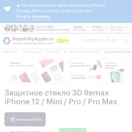
🔥 Рекордно низкие цены на покупку iPhone!
Почему iPhone скоро станут дороже?
Узнать причины.
Tog
8 (831) 26-21-911
nav
Магазин
Аксессуары
Стекла
12 / Mini / Pro / Pro Max
Защитное стекло 3
Защитное стекло 3D Remax
iPhone 12 / Mini / Pro / Pro Max
Розыгрыш iPad