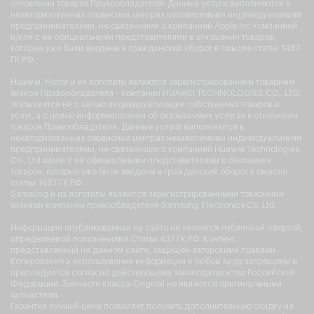
отношении товаров Правообладателя. Данные услуги выполняются в
неавторизованных сервисных центрах независимыми индивидуальными
предпринимателями, не связанными с компанией Apple Inc компанией
и/или с ее официальными представителями в отношении товаров,
которые уже были введены в гражданский оборот в смысле статьи 1487
ГК РФ.
Huawei, Honor и их логотипы являются зарегистрированным товарным
знаком Правообладателя - компании HUAWEI TECHNOLOGIES CO., LTD.
Указывается не с целью индивидуализации собственных товаров и
услуг, а с целью информирования об оказываемых услугах в отношении
товаров Правообладателя. Данные услуги выполняются в
неавторизованных сервисных центрах независимыми индивидуальными
предпринимателями, не связанными с компанией Huawei Technologies
Co., Ltd и/или с ее официальными представителями в отношении
товаров, которые уже были введены в гражданский оборот в смысле
статьи 1487 ГК РФ.
Samsung и их логотипы являются зарегистрированными товарными
знаками компании правообладателя Samsung Electronics Co. Ltd.
Информация опубликованная на сайте не является публичной офертой,
определяемой положениями Статьи 437 ГК РФ. Контент,
представленный на данном сайте, защищен авторскими правами.
Копирование и использование информации в любом виде запрещены и
преследуются согласно действующему законодательству Российской
Федерации. Запчасти класса Original не являются оригинальными
запчастями.
Гарантия лучшей цены позволяет получить дополнительную скидку на