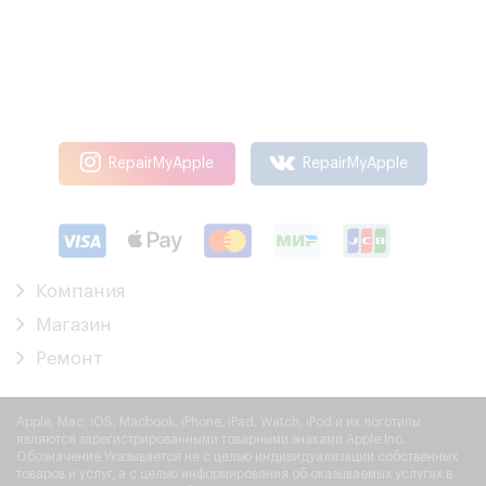
RepairMyApple
RepairMyApple
Компания
Магазин
Ремонт
Apple, Mac, iOS, Macbook, iPhone, iPad, Watch, iPod и их логотипы
являются зарегистрированными товарными знаками Apple Inc.
Обозначение Указывается не с целью индивидуализации собственных
товаров и услуг, а с целью информирования об оказываемых услугах в