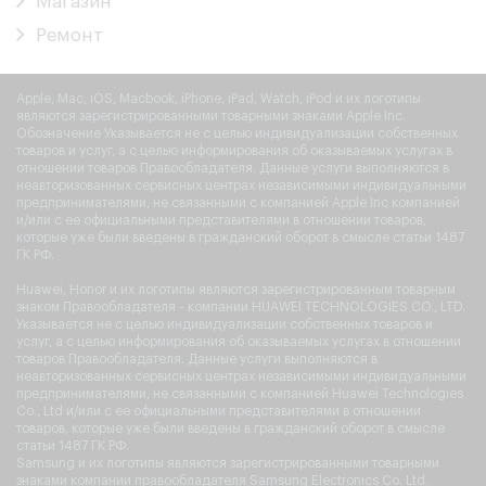
Магазин
Ремонт
Apple, Mac, iOS, Macbook, iPhone, iPad, Watch, iPod и их логотипы
являются зарегистрированными товарными знаками Apple Inc.
Обозначение Указывается не с целью индивидуализации собственных
товаров и услуг, а с целью информирования об оказываемых услугах в
отношении товаров Правообладателя. Данные услуги выполняются в
неавторизованных сервисных центрах независимыми индивидуальными
предпринимателями, не связанными с компанией Apple Inc компанией
и/или с ее официальными представителями в отношении товаров,
которые уже были введены в гражданский оборот в смысле статьи 1487
ГК РФ.
Huawei, Honor и их логотипы являются зарегистрированным товарным
знаком Правообладателя - компании HUAWEI TECHNOLOGIES CO., LTD.
Указывается не с целью индивидуализации собственных товаров и
услуг, а с целью информирования об оказываемых услугах в отношении
товаров Правообладателя. Данные услуги выполняются в
неавторизованных сервисных центрах независимыми индивидуальными
предпринимателями, не связанными с компанией Huawei Technologies
Co., Ltd и/или с ее официальными представителями в отношении
товаров, которые уже были введены в гражданский оборот в смысле
статьи 1487 ГК РФ.
Samsung и их логотипы являются зарегистрированными товарными
знаками компании правообладателя Samsung Electronics Co. Ltd.