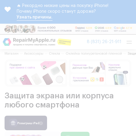
🔥 Рекордно низкие цены на покупку iPhone!
Почему iPhone скоро станут дороже?
Узнать причины.
Tog
8 (831) 26-21-911
nav
Магазин
Аксессуары
Стекла
Оклейка полиуретановой пленкой
Защи
Защита экрана или корпуса
любого смартфона
Розыгрыш iPad