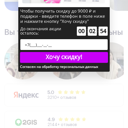
Чтобы получить скидку до 9000 ₽ и
подарки - введите телефон в поле ниже
и нажмите кнопку "Хочу скидку"
До окончания акции
:
:
00
02
53
Вы точно останетесь довольны
осталось:
Хочу скидку!
Согласен на обработку персональных данных
5.0
3210+ отзывов
4.9
2144+ отзывов