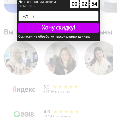
До окончания акции
:
:
00
02
53
осталось:
Хочу скидку!
Вы точно останетесь довольны
Согласен на обработку персональных данных
5.0
3210+ отзывов
4.9
2144+ отзывов