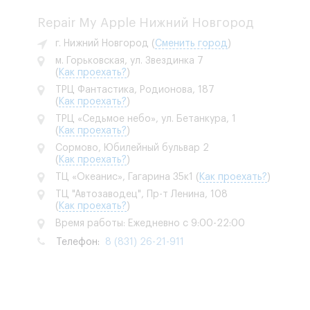
Repair My Apple Нижний Новгород
г. Нижний Новгород
(
Сменить город
)
м. Горьковская, ул. Звездинка 7
(
Как проехать?
)
ТРЦ Фантастика, Родионова, 187
(
Как проехать?
)
ТРЦ «Седьмое небо», ул. Бетанкура, 1
(
Как проехать?
)
Сормово, Юбилейный бульвар 2
(
Как проехать?
)
ТЦ «Океанис», Гагарина 35к1
(
Как проехать?
)
ТЦ "Автозаводец", Пр-т Ленина, 108
(
Как проехать?
)
Время работы: Ежедневно с 9:00-22:00
Телефон:
8 (831) 26-21-911