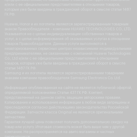
и/или с ее официальными представителями в отношении товаров,
которые уже были введены в гражданский оборот в смысле статьи 1487
ГК РФ.
Huawei, Honor и их логотипы являются зарегистрированным товарным
знаком Правообладателя - компании HUAWEI TECHNOLOGIES CO., LTD.
Указывается не с целью индивидуализации собственных товаров и
услуг, а с целью информирования об оказываемых услугах в отношении
товаров Правообладателя. Данные услуги выполняются в
неавторизованных сервисных центрах независимыми индивидуальными
предпринимателями, не связанными с компанией Huawei Technologies
Co., Ltd и/или с ее официальными представителями в отношении
товаров, которые уже были введены в гражданский оборот в смысле
статьи 1487 ГК РФ.
Samsung и их логотипы являются зарегистрированными товарными
знаками компании правообладателя Samsung Electronics Co. Ltd.
Информация опубликованная на сайте не является публичной офертой,
определяемой положениями Статьи 437 ГК РФ. Контент,
представленный на данном сайте, защищен авторскими правами.
Копирование и использование информации в любом виде запрещены и
преследуются согласно действующему законодательству Российской
Федерации. Запчасти класса Original не являются оригинальными
запчастями.
Гарантия лучшей цены позволяет получить дополнительную скидку на
товар или услугу. Итоговая стоимость может быть выше чем у другой
компании. Не распространяется на авито магазины и частных
перекупщиков.