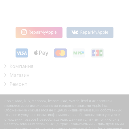
RepairMyApple
RepairMyApple
Компания
Магазин
Ремонт
Apple, Mac, iOS, Macbook, iPhone, iPad, Watch, iPod и их логотипы
являются зарегистрированными товарными знаками Apple Inc.
Обозначение Указывается не с целью индивидуализации собственных
товаров и услуг, а с целью информирования об оказываемых услугах в
отношении товаров Правообладателя. Данные услуги выполняются в
неавторизованных сервисных центрах независимыми индивидуальными
предпринимателями, не связанными с компанией Apple Inc компанией