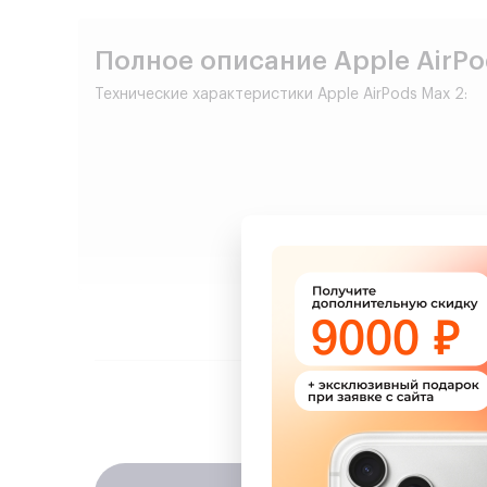
Полное описание Apple AirP
Технические характеристики Apple AirPods Max 2:
Сделайт