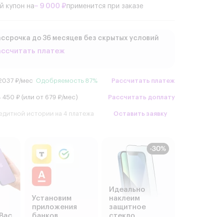
й купон на
− 9 000 ₽
применится при заказе
ссрочка до 36 месяцев без скрытых условий
ассчитать платеж
2037 ₽/мес
Одобряемость 87%
Рассчитать платеж
 450 ₽ (или от 679 ₽/мес)
Рассчитать доплату
едитной истории на 4 платежа
Оставить заявку
Идеально
Установим
наклеим
приложения
защитное
Вас
банков
стекло