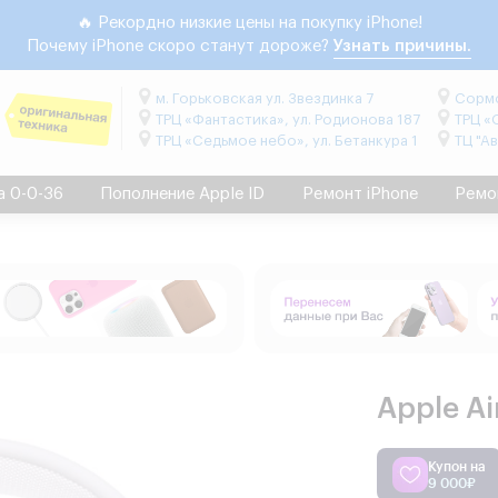
🔥 Рекордно низкие цены на покупку iPhone!
Почему iPhone скоро станут дороже?
Узнать причины.
м. Горьковская ул. Звездинка 7
Сормо
ТРЦ «Фантастика», ул. Родионова 187
ТРЦ «
ТРЦ «Седьмое небо», ул. Бетанкура 1
ТЦ "А
а 0-0-36
Пополнение Apple ID
Ремонт iPhone
Ремо
Apple A
Купон на
9 000₽