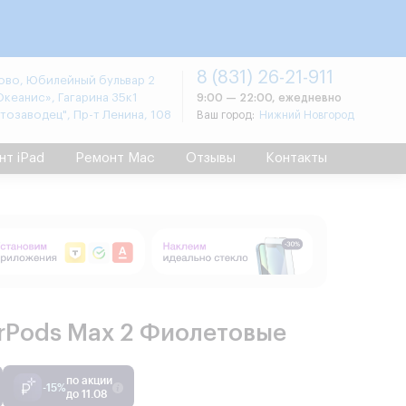
8 (831) 26-21-911
во, Юбилейный бульвар 2
Океанис», Гагарина 35к1
9:00 — 22:00, ежедневно
втозаводец", Пр-т Ленина, 108
Ваш город:
Нижний Новгород
нт iPad
Ремонт Mac
Отзывы
Контакты
irPods Max 2 Фиолетовые
по акции
-15%
до 11.08