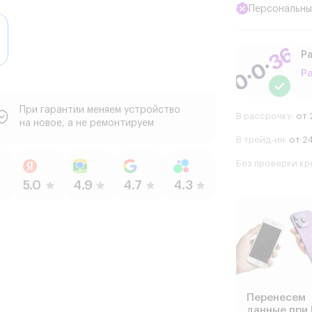
Персональны
Ра
Р
При гарантии меняем устройство
В рассрочку:
от 
на новое, а не ремонтируем
В трейд-ин:
от 24
Без проверки кр
Перенесем
данные при 