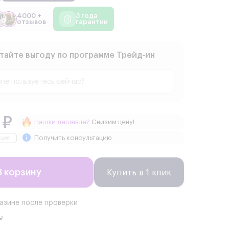
4000 +
3 года
отзывов
гарантии
тайте выгоду по программе Трейд‑ин
 ₽
Нашли дешевле?
Снизим цену!
Получить консультацию
В корзину
Купить в 1 клик
газине после проверки
₽