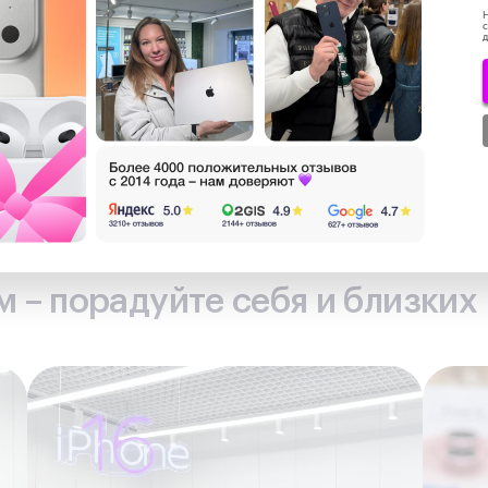
Н
0 ₽
за
с
д
 лояльности
 – порадуйте себя и близких