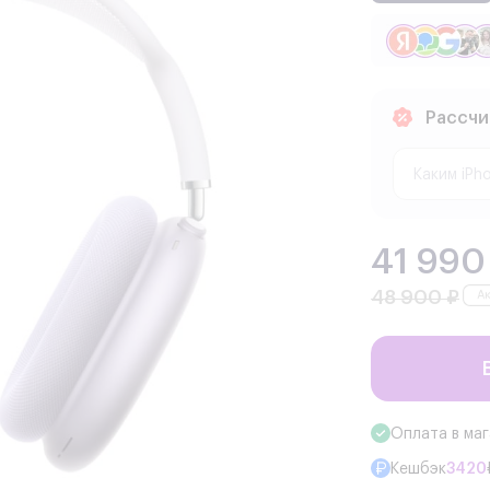
Рассчи
41 990
48 900 ₽
Оплата в ма
Кешбэк
3420