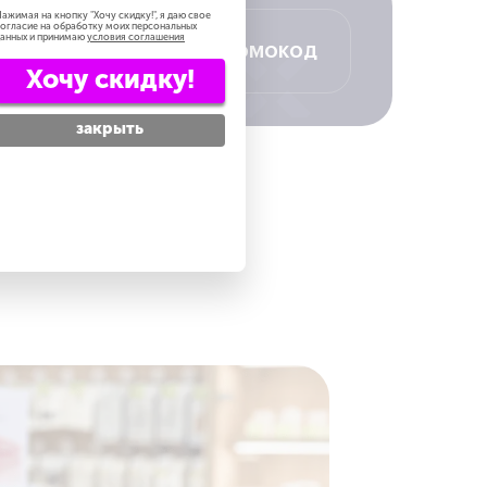
ажимая на кнопку "
Хочу скидку!
", я даю свое
огласие на обработку моих персональных
анных и принимаю
условия соглашения
Получить промокод
Хочу скидку!
закрыть