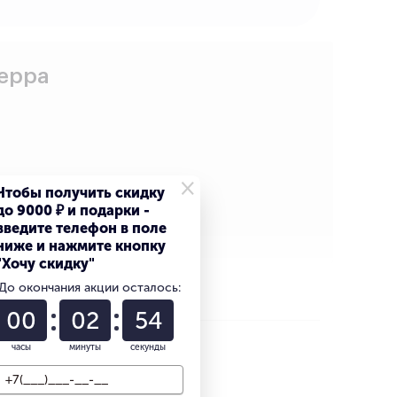
Deppa
×
Чтобы получить скидку
до 9000 ₽ и подарки -
введите телефон в поле
ниже и нажмите кнопку
"Хочу скидку"
До окончания акции осталось:
00
02
53
часы
минуты
секунды
выгоднее