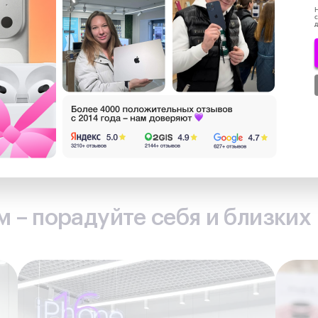
Н
с
д
0 ₽
за
 лояльности
 – порадуйте себя и близких