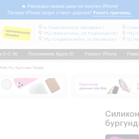
🔥 Рекордно низкие цены на покупку iPhone!
Почему iPhone скоро станут дороже?
Узнать причины.
м. Горьковская ул. Звездинка 7
Сормо
ТРЦ «Фантастика», ул. Родионова 187
ТРЦ «
ТРЦ «Седьмое небо», ул. Бетанкура 1
ТЦ "А
а 0-0-36
Пополнение Apple ID
Ремонт iPhone
Ремо
Pods Pro, бургунди, Deppa
Силикон
бургунд