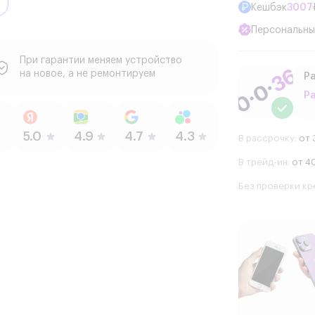
Кешбэк
3007
Персональны
При гарантии меняем устройство
на новое, а не ремонтируем
Ра
Р
В рассрочку:
от 
В трейд-ин:
от 40
Без проверки кр