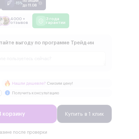
по акции
-15%
до 11.08
4000 +
3 года
отзывов
гарантии
тайте выгоду по программе Трейд‑ин
Нашли дешевле?
Снизим цену!
Получить консультацию
В корзину
Купить в 1 клик
газине после проверки