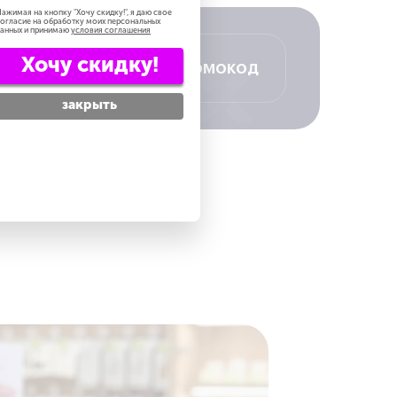
ажимая на кнопку "
Хочу скидку!
", я даю свое
огласие на обработку моих персональных
анных и принимаю
условия соглашения
Хочу скидку!
Получить промокод
закрыть