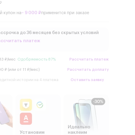
₽
й купон на
− 9 000 ₽
применится при заказе
ссрочка до 36 месяцев без скрытых условий
ассчитать платеж
33 ₽/мес
Одобряемость 87%
Рассчитать платеж
0 ₽ (или от 11 ₽/мес)
Рассчитать доплату
едитной истории на 4 платежа
Оставить заявку
Идеально
Установим
наклеим