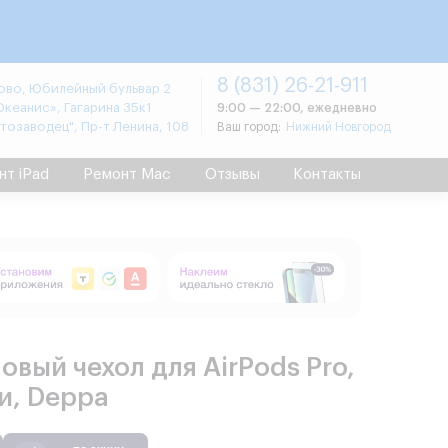
8 (831) 26-21-911
во, Юбилейный бульвар 2
Океанис», Гагарина 35к1
9:00 — 22:00, ежедневно
втозаводец", Пр-т Ленина, 108
Ваш город:
Нижний Новгород
нт iPad
Ремонт Mac
Отзывы
Контакты
овый чехол для AirPods Pro,
и, Deppa