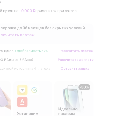
₽
й купон на
− 9 000 ₽
применится при заказе
ссрочка до 36 месяцев без скрытых условий
ассчитать платеж
25 ₽/мес
Одобряемость 87%
Рассчитать платеж
0 ₽ (или от 8 ₽/мес)
Рассчитать доплату
едитной истории на 4 платежа
Оставить заявку
Идеально
Установим
наклеим