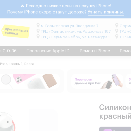
🔥 Рекордно низкие цены на покупку iPhone!
Почему iPhone скоро станут дороже?
Узнать причины.
м. Горьковская ул. Звездинка 7
Сормо
ТРЦ «Фантастика», ул. Родионова 187
ТРЦ «
ТРЦ «Седьмое небо», ул. Бетанкура 1
ТЦ "А
а 0-0-36
Пополнение Apple ID
Ремонт iPhone
Ремо
rPods, красный, Deppa
Силикон
красный