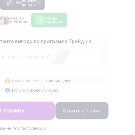
по акции
-15%
до 11.08
4000 +
3 года
отзывов
гарантии
тайте выгоду по программе Трейд‑ин
Нашли дешевле?
Снизим цену!
Получить консультацию
В корзину
Купить в 1 клик
газине после проверки