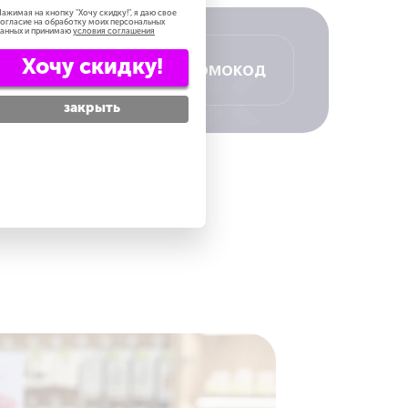
ажимая на кнопку "
Хочу скидку!
", я даю свое
огласие на обработку моих персональных
анных и принимаю
условия соглашения
Хочу скидку!
Получить промокод
закрыть