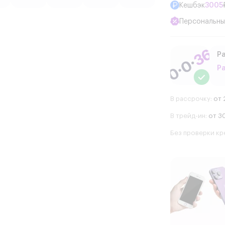
Кешбэк
3005
Персональны
Ра
Р
В рассрочку:
от 
В трейд-ин:
от 30
Без проверки кр