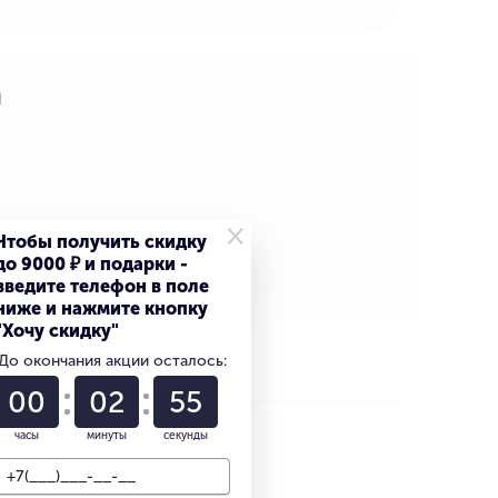
a
×
Чтобы получить скидку
до 9000 ₽ и подарки -
введите телефон в поле
ниже и нажмите кнопку
"Хочу скидку"
До окончания акции осталось:
00
02
54
часы
минуты
секунды
выгоднее