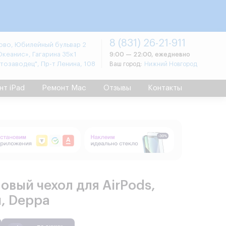
8 (831) 26-21-911
во, Юбилейный бульвар 2
Океанис», Гагарина 35к1
9:00 — 22:00, ежедневно
втозаводец", Пр-т Ленина, 108
Ваш город:
Нижний Новгород
нт iPad
Ремонт Mac
Отзывы
Контакты
овый чехол для AirPods,
, Deppa