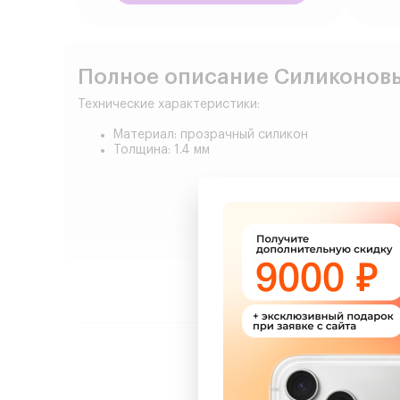
Полное описание Силиконовый
Технические характеристики:
Материал: прозрачный силикон
Толщина: 1.4 мм
Сделайт