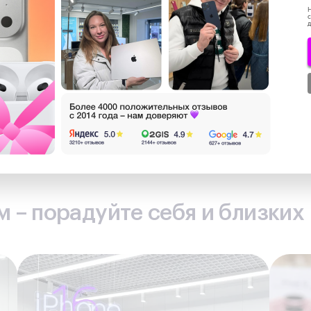
Н
с
д
0 ₽
за
 лояльности
 – порадуйте себя и близких