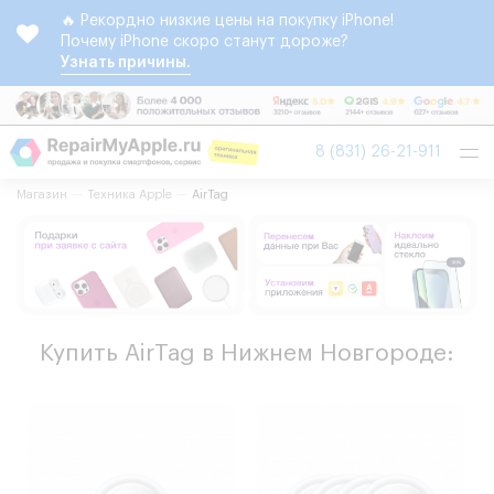
🔥 Рекордно низкие цены на покупку iPhone!
Почему iPhone скоро станут дороже?
Узнать причины.
Tog
8 (831) 26-21-911
nav
Магазин
Техника Apple
AirTag
Купить AirTag в Нижнем Новгороде: