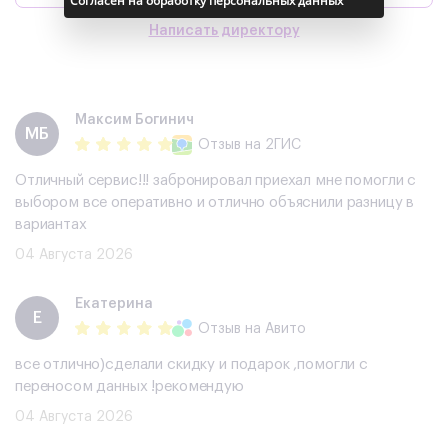
Согласен на обработку персональных данных
Написать директору
Максим Богинич
МБ
Отзыв
на 2ГИС
Отличный сервис!!! забронировал приехал мне помогли с
выбором все оперативно и отлично объяснили разницу в
вариантах
04 Августа 2026
Екатерина
Е
Отзыв
на Авито
все отлично)сделали скидку и подарок ,помогли с
переносом данных !рекомендую
04 Августа 2026