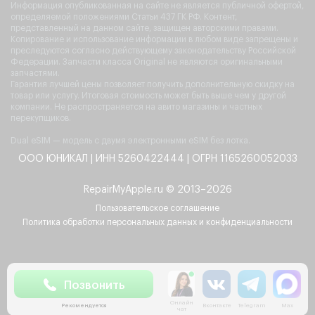
Информация опубликованная на сайте не является публичной офертой,
определяемой положениями Статьи 437 ГК РФ. Контент,
представленный на данном сайте, защищен авторскими правами.
Копирование и использование информации в любом виде запрещены и
преследуются согласно действующему законодательству Российской
Федерации. Запчасти класса Original не являются оригинальными
запчастями.
Гарантия лучшей цены позволяет получить дополнительную скидку на
товар или услугу. Итоговая стоимость может быть выше чем у другой
компании. Не распространяется на авито магазины и частных
перекупщиков.
Dual eSIM — модель с двумя электронными eSIM без лотка.
ООО ЮНИКАЛ | ИНН 5260422444 | ОГРН 1165260052033
RepairMyApple.ru © 2013–2026
Пользовательское соглашение
Политика обработки персональных данных и конфиденциальности
Позвонить
Рекомендуется