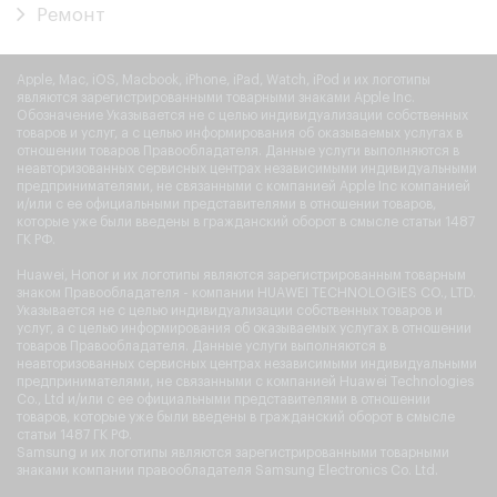
Ремонт
Apple, Mac, iOS, Macbook, iPhone, iPad, Watch, iPod и их логотипы
являются зарегистрированными товарными знаками Apple Inc.
Обозначение Указывается не с целью индивидуализации собственных
товаров и услуг, а с целью информирования об оказываемых услугах в
отношении товаров Правообладателя. Данные услуги выполняются в
неавторизованных сервисных центрах независимыми индивидуальными
предпринимателями, не связанными с компанией Apple Inc компанией
и/или с ее официальными представителями в отношении товаров,
которые уже были введены в гражданский оборот в смысле статьи 1487
ГК РФ.
Huawei, Honor и их логотипы являются зарегистрированным товарным
знаком Правообладателя - компании HUAWEI TECHNOLOGIES CO., LTD.
Указывается не с целью индивидуализации собственных товаров и
услуг, а с целью информирования об оказываемых услугах в отношении
товаров Правообладателя. Данные услуги выполняются в
неавторизованных сервисных центрах независимыми индивидуальными
предпринимателями, не связанными с компанией Huawei Technologies
Co., Ltd и/или с ее официальными представителями в отношении
товаров, которые уже были введены в гражданский оборот в смысле
статьи 1487 ГК РФ.
Samsung и их логотипы являются зарегистрированными товарными
знаками компании правообладателя Samsung Electronics Co. Ltd.