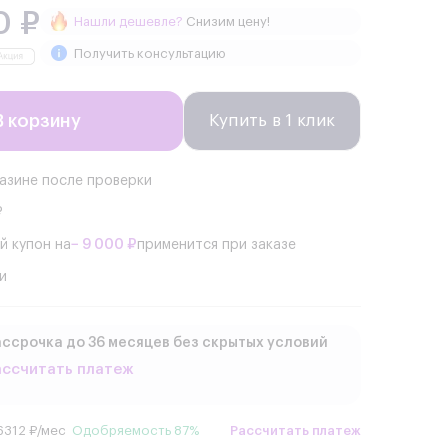
0 ₽
Нашли дешевле?
Снизим цену!
Получить консультацию
В корзину
Купить в 1 клик
газине после проверки
₽
й купон на
− 9 000 ₽
применится при заказе
и
ссрочка до 36 месяцев без скрытых условий
ассчитать платеж
6312 ₽/мес
Одобряемость 87%
Рассчитать платеж