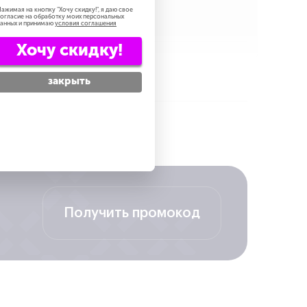
ажимая на кнопку "
Хочу скидку!
", я даю свое
огласие на обработку моих персональных
анных и принимаю
условия соглашения
Хочу скидку!
закрыть
выгоднее
Получить промокод