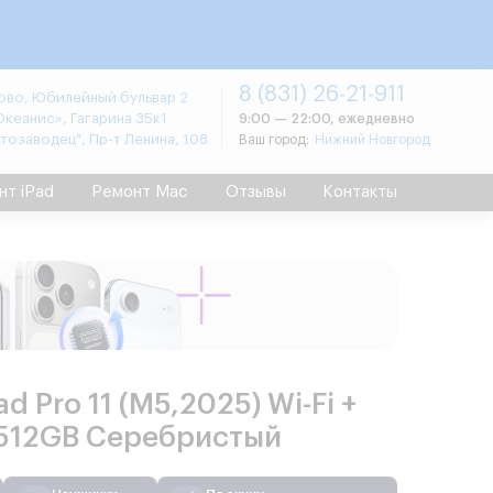
8 (831) 26-21-911
во, Юбилейный бульвар 2
Океанис», Гагарина 35к1
9:00 — 22:00, ежедневно
втозаводец", Пр-т Ленина, 108
Ваш город:
Нижний Новгород
нт iPad
Ремонт Mac
Отзывы
Контакты
ad Pro 11 (М5,2025) Wi-Fi +
r 512GB Серебристый