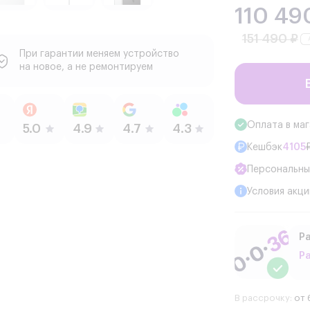
110 49
151 490 ₽
При гарантии меняем устройство
на новое, а не ремонтируем
Оплата в ма
Кешбэк
4105
Персональны
Условия акци
Ра
Р
В рассрочку:
от 