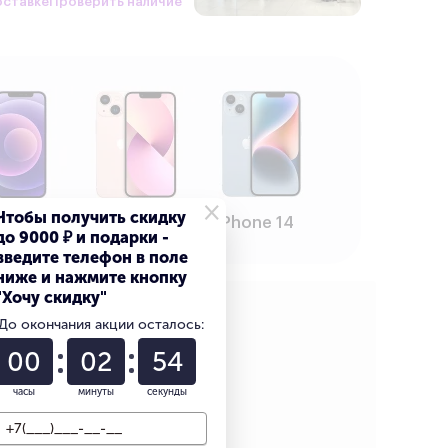
оставке
Проверить наличие
×
Чтобы получить скидку
one 12
iPhone 13
iPhone 14
до 9000 ₽ и подарки -
введите телефон в поле
ниже и нажмите кнопку
"Хочу скидку"
B Серебристый
До окончания акции осталось:
00
02
53
часы
минуты
секунды