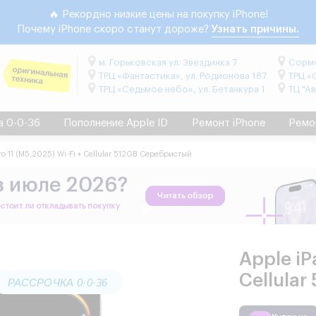
🔥 Рекордно низкие цены на покупку iPhone!
Почему iPhone скоро станут дороже?
Узнать причины.
м. Горьковская ул. Звездинка 7
Сормо
ТРЦ «Фантастика», ул. Родионова 187
ТРЦ «
ТРЦ «Седьмое небо», ул. Бетанкура 1
ТЦ "А
а 0-0-36
Пополнение Apple ID
Ремонт iPhone
Ремо
ro 11 (М5,2025) Wi-Fi + Cellular 512GB Серебристый
Apple iP
Cellula
РАССРОЧКА 0·0·36