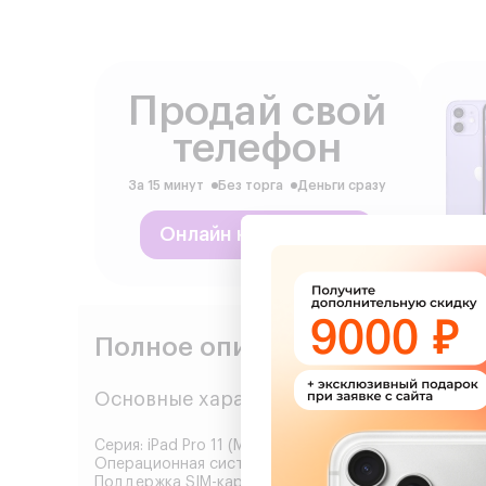
Продай свой
телефон
За 15 минут
Без торга
Деньги сразу
Онлайн калькулятор
Полное описание Apple iPad Pr
Основные характеристики
Серия: iPad Pro 11 (М5,2025)
Операционная система: iPadOS 17 (с поддержкой о
Поддержка SIM-карт: eSIM (в версиях Wi-Fi + Cellular