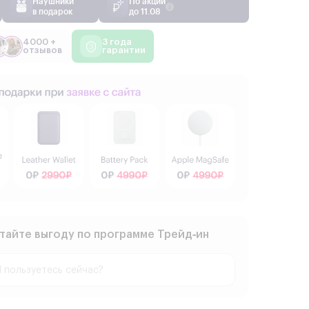
Наушники
По акции
в подарок
до 11.08
4000 +
3 года
отзывов
гарантии
тайте выгоду по программе Трейд‑ин