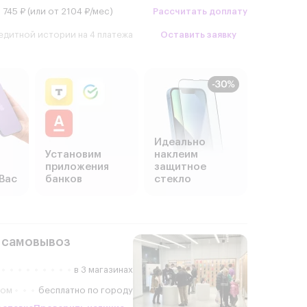
 745 ₽ (или от 2104 ₽/мес)
Рассчитать доплату
едитной истории на 4 платежа
Оставить заявку
Идеально
Установим
наклеим
приложения
защитное
Вас
банков
стекло
 самовывоз
в 3 магазинах
ром
бесплатно по городу