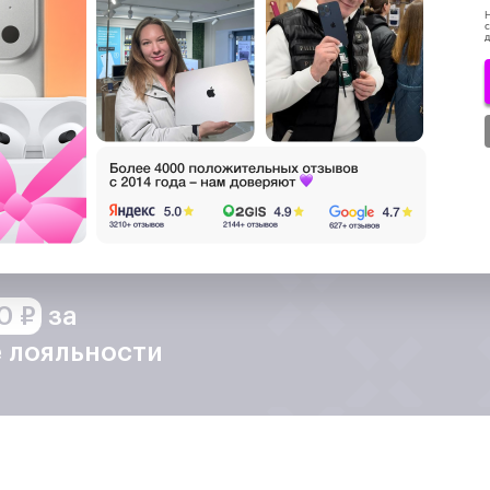
Н
с
д
Показать текст
т конфигурации)
е свою покупку ещё 
0 ₽
за
 лояльности