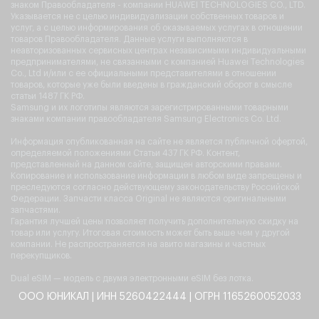
знаком Правообладателя - компании HUAWEI TECHNOLOGIES CO., LTD.
Указывается не с целью индивидуализации собственных товаров и
услуг, а с целью информирования об оказываемых услугах в отношении
товаров Правообладателя. Данные услуги выполняются в
неавторизованных сервисных центрах независимыми индивидуальными
предпринимателями, не связанными с компанией Huawei Technologies
Co., Ltd и/или с ее официальными представителями в отношении
товаров, которые уже были введены в гражданский оборот в смысле
статьи 1487 ГК РФ.
Samsung и их логотипы являются зарегистрированными товарными
знаками компании правообладателя Samsung Electronics Co. Ltd.
Информация опубликованная на сайте не является публичной офертой,
определяемой положениями Статьи 437 ГК РФ. Контент,
представленный на данном сайте, защищен авторскими правами.
Копирование и использование информации в любом виде запрещены и
преследуются согласно действующему законодательству Российской
Федерации. Запчасти класса Original не являются оригинальными
запчастями.
Гарантия лучшей цены позволяет получить дополнительную скидку на
товар или услугу. Итоговая стоимость может быть выше чем у другой
компании. Не распространяется на авито магазины и частных
перекупщиков.
Dual eSIM — модель с двумя электронными eSIM без лотка.
ООО ЮНИКАЛ | ИНН 5260422444 | ОГРН 1165260052033