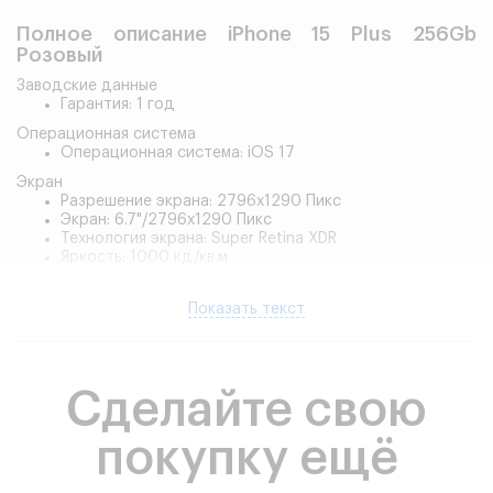
Полное описание iPhone 15 Plus 256Gb
Розовый
Заводские данные
Гарантия: 1 год
Операционная система
Операционная система: iOS 17
Экран
Разрешение экрана: 2796x1290 Пикс
Экран: 6.7"/2796x1290 Пикс
Технология экрана: Super Retina XDR
Яркость: 1000 кд/кв.м
Процессор
Тип процессора: A16 Bionic
Показать текст
Количество ядер: 6
Встроенная память
Показать все характеристики
Встроенная память (ROM): 256 ГБ
Сделайте свою
Основная камера
Количество основных камер: 2 шт
Основная камера МПикс: 48/12
покупку ещё
Вспышка: Да
Оптический зум на увеличение (x): 2