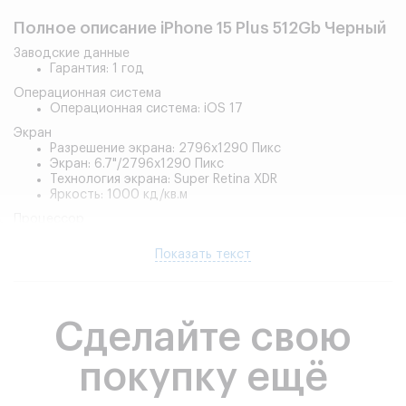
Полное описание iPhone 15 Plus 512Gb Черный
Заводские данные
Гарантия: 1 год
Операционная система
Операционная система: iOS 17
Экран
Разрешение экрана: 2796x1290 Пикс
Экран: 6.7"/2796x1290 Пикс
Технология экрана: Super Retina XDR
Яркость: 1000 кд/кв.м
Процессор
Тип процессора: A16 Bionic
Количество ядер: 6
Показать текст
Встроенная память
Показать все характеристики
Встроенная память (ROM): 512 ГБ
Основная камера
Сделайте свою
Количество основных камер: 2 шт
Основная камера МПикс: 48/12
Вспышка: Да
покупку ещё
Оптический зум на увеличение (x): 2
Оптический зум на уменьшение (x): 0.5