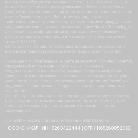
знаком Правообладателя - компании HUAWEI TECHNOLOGIES CO., LTD.
Указывается не с целью индивидуализации собственных товаров и
услуг, а с целью информирования об оказываемых услугах в отношении
товаров Правообладателя. Данные услуги выполняются в
неавторизованных сервисных центрах независимыми индивидуальными
предпринимателями, не связанными с компанией Huawei Technologies
Co., Ltd и/или с ее официальными представителями в отношении
товаров, которые уже были введены в гражданский оборот в смысле
статьи 1487 ГК РФ.
Samsung и их логотипы являются зарегистрированными товарными
знаками компании правообладателя Samsung Electronics Co. Ltd.
Информация опубликованная на сайте не является публичной офертой,
определяемой положениями Статьи 437 ГК РФ. Контент,
представленный на данном сайте, защищен авторскими правами.
Копирование и использование информации в любом виде запрещены и
преследуются согласно действующему законодательству Российской
Федерации. Запчасти класса Original не являются оригинальными
запчастями.
Гарантия лучшей цены позволяет получить дополнительную скидку на
товар или услугу. Итоговая стоимость может быть выше чем у другой
компании. Не распространяется на авито магазины и частных
перекупщиков.
Dual eSIM — модель с двумя электронными eSIM без лотка.
ООО ЮНИКАЛ | ИНН 5260422444 | ОГРН 1165260052033