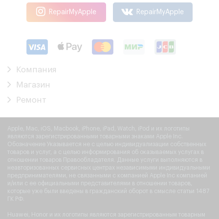
RepairMyApple
RepairMyApple
Компания
Магазин
Ремонт
Apple, Mac, iOS, Macbook, iPhone, iPad, Watch, iPod и их логотипы
являются зарегистрированными товарными знаками Apple Inc.
Обозначение Указывается не с целью индивидуализации собственных
товаров и услуг, а с целью информирования об оказываемых услугах в
отношении товаров Правообладателя. Данные услуги выполняются в
неавторизованных сервисных центрах независимыми индивидуальными
предпринимателями, не связанными с компанией Apple Inc компанией
и/или с ее официальными представителями в отношении товаров,
которые уже были введены в гражданский оборот в смысле статьи 1487
ГК РФ.
Huawei, Honor и их логотипы являются зарегистрированным товарным