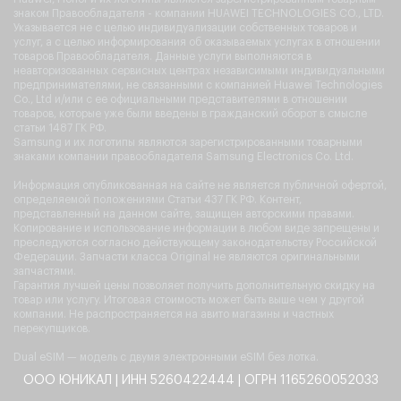
знаком Правообладателя - компании HUAWEI TECHNOLOGIES CO., LTD.
Указывается не с целью индивидуализации собственных товаров и
услуг, а с целью информирования об оказываемых услугах в отношении
товаров Правообладателя. Данные услуги выполняются в
неавторизованных сервисных центрах независимыми индивидуальными
предпринимателями, не связанными с компанией Huawei Technologies
Co., Ltd и/или с ее официальными представителями в отношении
товаров, которые уже были введены в гражданский оборот в смысле
статьи 1487 ГК РФ.
Samsung и их логотипы являются зарегистрированными товарными
знаками компании правообладателя Samsung Electronics Co. Ltd.
Информация опубликованная на сайте не является публичной офертой,
определяемой положениями Статьи 437 ГК РФ. Контент,
представленный на данном сайте, защищен авторскими правами.
Копирование и использование информации в любом виде запрещены и
преследуются согласно действующему законодательству Российской
Федерации. Запчасти класса Original не являются оригинальными
запчастями.
Гарантия лучшей цены позволяет получить дополнительную скидку на
товар или услугу. Итоговая стоимость может быть выше чем у другой
компании. Не распространяется на авито магазины и частных
перекупщиков.
Dual eSIM — модель с двумя электронными eSIM без лотка.
ООО ЮНИКАЛ | ИНН 5260422444 | ОГРН 1165260052033