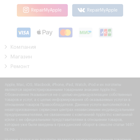
RepairMyApple
RepairMyApple
Компания
Магазин
Ремонт
Apple, Mac, iOS, Macbook, iPhone, iPad, Watch, iPod и их логотипы
являются зарегистрированными товарными знаками Apple Inc.
Обозначение Указывается не с целью индивидуализации собственных
товаров и услуг, а с целью информирования об оказываемых услугах в
отношении товаров Правообладателя. Данные услуги выполняются в
неавторизованных сервисных центрах независимыми индивидуальными
предпринимателями, не связанными с компанией Apple Inc компанией
и/или с ее официальными представителями в отношении товаров,
которые уже были введены в гражданский оборот в смысле статьи 1487
ГК РФ.
Huawei, Honor и их логотипы являются зарегистрированным товарным