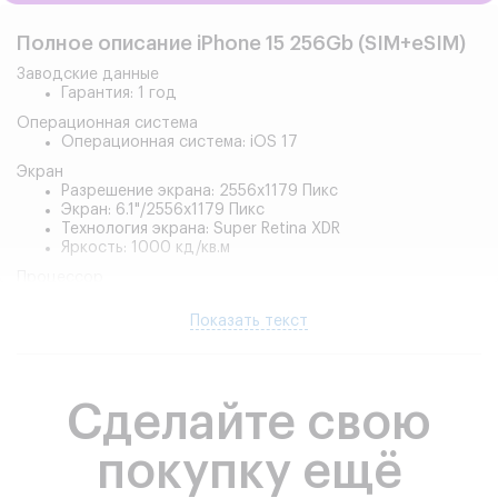
Полное описание iPhone 15 256Gb (SIM+eSIM)
Заводские данные
Гарантия: 1 год
Операционная система
Операционная система: iOS 17
Экран
Разрешение экрана: 2556x1179 Пикс
Экран: 6.1"/2556x1179 Пикс
Технология экрана: Super Retina XDR
Яркость: 1000 кд/кв.м
Процессор
Тип процессора: A16 Bionic
Количество ядер: 6
Показать текст
Встроенная память
Показать все характеристики
Встроенная память (ROM): 128 ГБ
Основная камера
Сделайте свою
Количество основных камер: 2 шт
Основная камера МПикс: 48/12
Вспышка: Да
покупку ещё
Оптический зум на увеличение (x): 2
Оптический зум на уменьшение (x): 0.5