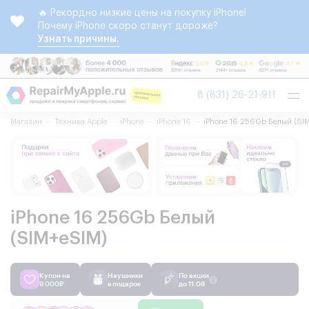
🔥 Рекордно низкие цены на покупку iPhone!
Почему iPhone скоро станут дороже?
Узнать причины.
Tog
8 (831) 26-21-911
nav
Магазин
Техника Apple
iPhone
iPhone 16
iPhone 16 256Gb Белый (SI
iPhone 16 256Gb Белый
(SIM+eSIM)
Купон на
Наушники
По акции
9 000₽
в подарок
до 11.08