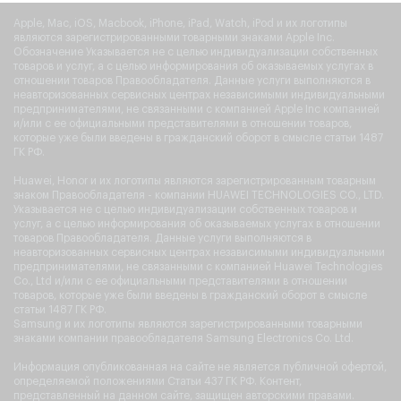
Apple, Mac, iOS, Macbook, iPhone, iPad, Watch, iPod и их логотипы
являются зарегистрированными товарными знаками Apple Inc.
Обозначение Указывается не с целью индивидуализации собственных
товаров и услуг, а с целью информирования об оказываемых услугах в
отношении товаров Правообладателя. Данные услуги выполняются в
неавторизованных сервисных центрах независимыми индивидуальными
предпринимателями, не связанными с компанией Apple Inc компанией
и/или с ее официальными представителями в отношении товаров,
которые уже были введены в гражданский оборот в смысле статьи 1487
ГК РФ.
Huawei, Honor и их логотипы являются зарегистрированным товарным
знаком Правообладателя - компании HUAWEI TECHNOLOGIES CO., LTD.
Указывается не с целью индивидуализации собственных товаров и
услуг, а с целью информирования об оказываемых услугах в отношении
товаров Правообладателя. Данные услуги выполняются в
неавторизованных сервисных центрах независимыми индивидуальными
предпринимателями, не связанными с компанией Huawei Technologies
Co., Ltd и/или с ее официальными представителями в отношении
товаров, которые уже были введены в гражданский оборот в смысле
статьи 1487 ГК РФ.
Samsung и их логотипы являются зарегистрированными товарными
знаками компании правообладателя Samsung Electronics Co. Ltd.
Информация опубликованная на сайте не является публичной офертой,
определяемой положениями Статьи 437 ГК РФ. Контент,
представленный на данном сайте, защищен авторскими правами.