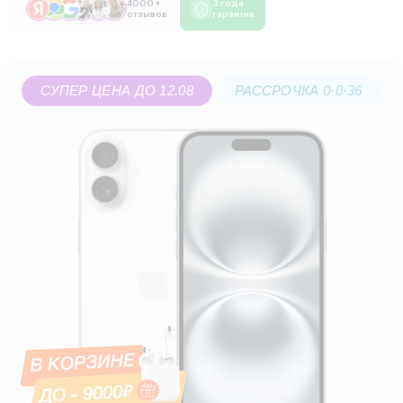
4000 +
3 года
отзывов
гарантии
СУПЕР ЦЕНА ДО 12.08
РАССРОЧКА 0·0·36