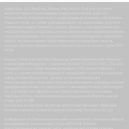
Apple, Mac, iOS, Macbook, iPhone, iPad, Watch, iPod и их логотипы
являются зарегистрированными товарными знаками Apple Inc.
Обозначение Указывается не с целью индивидуализации собственных
товаров и услуг, а с целью информирования об оказываемых услугах в
отношении товаров Правообладателя. Данные услуги выполняются в
неавторизованных сервисных центрах независимыми индивидуальными
предпринимателями, не связанными с компанией Apple Inc компанией
и/или с ее официальными представителями в отношении товаров,
которые уже были введены в гражданский оборот в смысле статьи 1487
ГК РФ.
Huawei, Honor и их логотипы являются зарегистрированным товарным
знаком Правообладателя - компании HUAWEI TECHNOLOGIES CO., LTD.
Указывается не с целью индивидуализации собственных товаров и
услуг, а с целью информирования об оказываемых услугах в отношении
товаров Правообладателя. Данные услуги выполняются в
неавторизованных сервисных центрах независимыми индивидуальными
предпринимателями, не связанными с компанией Huawei Technologies
Co., Ltd и/или с ее официальными представителями в отношении
товаров, которые уже были введены в гражданский оборот в смысле
статьи 1487 ГК РФ.
Samsung и их логотипы являются зарегистрированными товарными
знаками компании правообладателя Samsung Electronics Co. Ltd.
Информация опубликованная на сайте не является публичной офертой,
определяемой положениями Статьи 437 ГК РФ. Контент,
представленный на данном сайте, защищен авторскими правами.