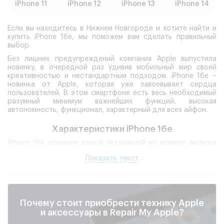
iPhone 11
iPhone 12
iPhone 13
iPhone 14
Если вы находитесь в Нижнем Новгороде и хотите найти и
купить iPhone 16e, мы поможем вам сделать правильный
выбор.
Без лишних предупреждений компания Apple выпустила
новинку, в очередной раз удивив мобильный мир своей
креативностью и нестандартным подходом. iPhone 16e –
новинка от Apple, которая уже завоевывает сердца
пользователей. В этом смартфоне есть весь необходимый
разумный минимум важнейших функций, высокая
автономность, функционал, характерный для всех айфон.
Характеристики iPhone 16e
iPhone 16e оснащен самой актуальной на момент выпуска
технологией A18, обеспечивающей исключительную
Показать текст
производительность. Процессор A18 Bionic – чип, который
обеспечивает быструю работу даже при выполнении
ресурсоемких задач, таких как игры и редактирование
видео. Благодаря этому iPhone 16e идеально подходит для
тех, кто хочет наслаждаться всеми преимуществами
Почему стоит приобрести технику Apple
современной техники.
и аксессуары в Repair My Apple?
Экран
с OLED-дисплеем и разрешением 120Hz