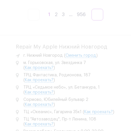
1
2
3
...
956
Repair My Apple Нижний Новгород
г. Нижний Новгород
(
Сменить город
)
м. Горьковская, ул. Звездинка 7
(
Как проехать?
)
ТРЦ Фантастика, Родионова, 187
(
Как проехать?
)
ТРЦ «Седьмое небо», ул. Бетанкура, 1
(
Как проехать?
)
Сормово, Юбилейный бульвар 2
(
Как проехать?
)
ТЦ «Океанис», Гагарина 35к1
(
Как проехать?
)
ТЦ "Автозаводец", Пр-т Ленина, 108
(
Как проехать?
)