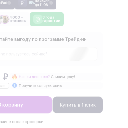
по акции
iPad
-15%
до 11.08
4000 +
3 года
отзывов
гарантии
тайте выгоду по программе Трейд‑ин
 ₽
Нашли дешевле?
Снизим цену!
Получить консультацию
В корзину
Купить в 1 клик
газине после проверки