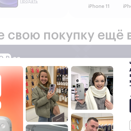
Продать
iPhone 11
iPh
е свою покупку ещё 
0 ₽
за
 лояльности