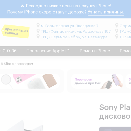
🔥 Рекордно низкие цены на покупку iPhone!
Почему iPhone скоро станут дороже?
Узнать причины.
м. Горьковская ул. Звездинка 7
Сормо
ТРЦ «Фантастика», ул. Родионова 187
ТРЦ «
ТРЦ «Седьмое небо», ул. Бетанкура 1
ТЦ "А
а 0-0-36
Пополнение Apple ID
Ремонт iPhone
Ремо
n 5 Slim с дисководом
Sony Pla
дисков