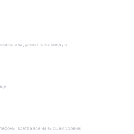
с переносом данных !рекомендую
еще
елефоны, всегда все на высшем уровне!