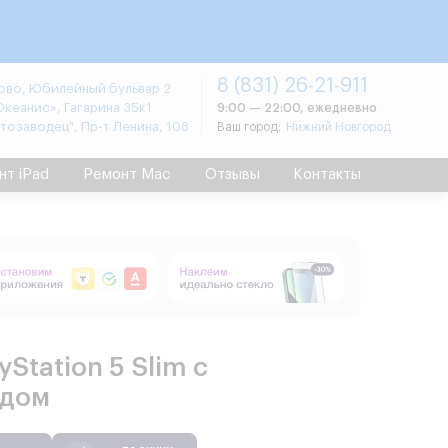
8 (831) 26-21-911
во, Юбилейный бульвар 2
Океанис», Гагарина 35к1
9:00 — 22:00, ежедневно
втозаводец", Пр-т Ленина, 108
Ваш город:
Нижний Новгород
нт iPad
Ремонт Mac
Отзывы
Контакты
yStation 5 Slim с
одом