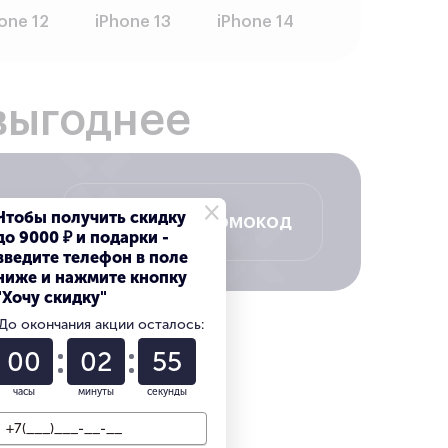
one 12
iPhone 13
iPhone 14
выгоднее
×
Чтобы получить скидку
Получить промокод
до 9000 ₽ и подарки -
введите телефон в поле
ниже и нажмите кнопку
"Хочу скидку"
До окончания акции осталось:
00
02
54
часы
минуты
секунды