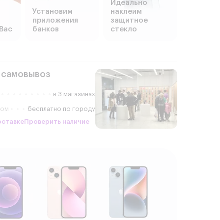
Идеально
Установим
наклеим
приложения
защитное
Вас
банков
стекло
 самовывоз
в 3 магазинах
ром
бесплатно по городу
оставке
Проверить наличие