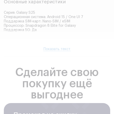
Основные характеристики
Серия: Galaxy S25
Операционная система: Android 15 / One UI 7
Поддержка SIM-карт: Nano-SIM / eSIM
Процессор: Snapdragon 8 Elite for Galaxy
Поддержка 5G: Да
Память
Показать текст
Оперативная память: 12 ГБ
Встроенная память: 128 ГБ / 256 ГБ / 512 ГБ
Тип памяти: UFS 4.0
Сделайте свою
покупку ещё
Корпус
выгоднее
Материал корпуса: стекло / Armor Aluminum
Защита от воды и пыли: IP68
Цвета корпуса: Icyblue, Navy, Mint, Silver Shadow, Blueblack,
Coralred и другие