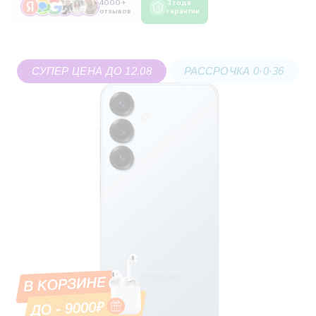
4000 +
3 года
отзывов
гарантии
СУПЕР ЦЕНА ДО 12.08
РАССРОЧКА 0·0·36