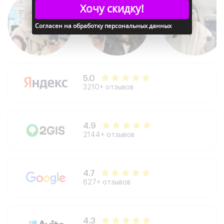
Хочу скидку!
Реверсивная зарядка: Да
Согласен на обработку персональных данных
Дополнительно
Сканер отпечатка пальца: Да
Распознавание лица: Да
Стереодинамики: Да
5.0
Samsung DeX: Да
3210+ отзывов
Galaxy AI: Да
Поддержка многозадачности: Да
4.9
2144+ отзывов
4.7
627+ отзывов
4.3