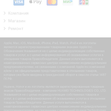
Компания
Магазин
Ремонт
Apple, Mac, iOS, Macbook, iPhone, iPad, Watch, iPod и их логотипы
являются зарегистрированными товарными знаками Apple Inc.
Обозначение Указывается не с целью индивидуализации собственных
товаров и услуг, а с целью информирования об оказываемых услугах в
отношении товаров Правообладателя. Данные услуги выполняются в
неавторизованных сервисных центрах независимыми индивидуальными
предпринимателями, не связанными с компанией Apple Inc компанией
и/или с ее официальными представителями в отношении товаров,
которые уже были введены в гражданский оборот в смысле статьи 1487
ГК РФ.
Huawei, Honor и их логотипы являются зарегистрированным товарным
знаком Правообладателя - компании HUAWEI TECHNOLOGIES CO., LTD.
Указывается не с целью индивидуализации собственных товаров и
услуг, а с целью информирования об оказываемых услугах в отношении
товаров Правообладателя. Данные услуги выполняются в
неавторизованных сервисных центрах независимыми индивидуальными
предпринимателями, не связанными с компанией Huawei Technologies