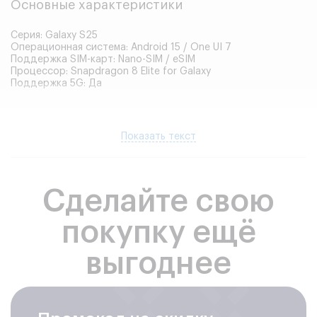
Основные характеристики
Серия: Galaxy S25
Операционная система: Android 15 / One UI 7
Поддержка SIM-карт: Nano-SIM / eSIM
Процессор: Snapdragon 8 Elite for Galaxy
Поддержка 5G: Да
Память
Показать текст
Оперативная память: 12 ГБ
Встроенная память: 128 ГБ / 256 ГБ / 512 ГБ
Тип памяти: UFS 4.0
Сделайте свою
покупку ещё
Корпус
выгоднее
Материал корпуса: стекло / Armor Aluminum
Защита от воды и пыли: IP68
Цвета корпуса: Icyblue, Navy, Mint, Silver Shadow, Blueblack,
Coralred и другие