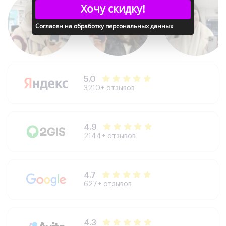
Хочу скидку!
Реверсивная зарядка: Да
Согласен на обработку персональных данных
Дополнительно
Сканер отпечатка пальца: Да
Распознавание лица: Да
Стереодинамики: Да
5.0
Samsung DeX: Да
3210+ отзывов
Galaxy AI: Да
Поддержка многозадачности: Да
4.9
2144+ отзывов
4.7
627+ отзывов
4.3