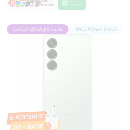
4000 +
3 года
отзывов
гарантии
СУПЕР ЦЕНА ДО 12.08
РАССРОЧКА 0·0·36