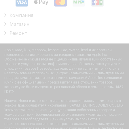
Компания
Магазин
Ремонт
Apple, Mac, iOS, Macbook, iPhone, iPad, Watch, iPod и их логотипы
являются зарегистрированными товарными знаками Apple Inc.
Обозначение Указывается не с целью индивидуализации собственных
товаров и услуг, а с целью информирования об оказываемых услугах в
отношении товаров Правообладателя. Данные услуги выполняются в
неавторизованных сервисных центрах независимыми индивидуальными
предпринимателями, не связанными с компанией Apple Inc компанией
и/или с ее официальными представителями в отношении товаров,
которые уже были введены в гражданский оборот в смысле статьи 1487
ГК РФ.
Huawei, Honor и их логотипы являются зарегистрированным товарным
знаком Правообладателя - компании HUAWEI TECHNOLOGIES CO., LTD.
Указывается не с целью индивидуализации собственных товаров и
услуг, а с целью информирования об оказываемых услугах в отношении
товаров Правообладателя. Данные услуги выполняются в
неавторизованных сервисных центрах независимыми индивидуальными
предпринимателями, не связанными с компанией Huawei Technologies