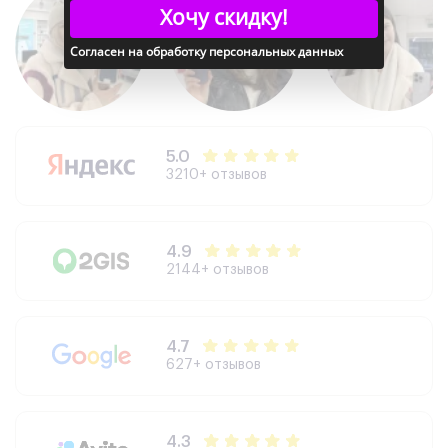
Хочу скидку!
Согласен на обработку персональных данных
Дополнительно
Сканер отпечатка пальца: Да
Распознавание лица: Да
Стереодинамики: Да
Samsung DeX: Да
5.0
Galaxy AI: Да
3210+ отзывов
Поддержка многозадачности: Да
Поддержка S Pen: Да
4.9
2144+ отзывов
4.7
627+ отзывов
4.3