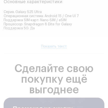
Основные характеристики
Серия: Galaxy S25 Ultra
Операционная система: Android 15 / One UI 7
Поддержка SIM-карт: Nano-SIM / eSIM
Процессор: Snapdragon 8 Elite for Galaxy
Поддержка 5G: Да
Память
Показать текст
Оперативная память: 12 ГБ
Встроенная память: 256 ГБ / 512 ГБ / 1 ТБ
Тип памяти: UFS 4.0
Сделайте свою
покупку ещё
Корпус
выгоднее
Материал корпуса: титан / стекло (Gorilla Glass Victus 2)
Защита от воды и пыли: IP68
Цвета корпуса: Titanium Silverblue, Titanium Black, Titanium
Gray, Titanium Whitesilver и другие