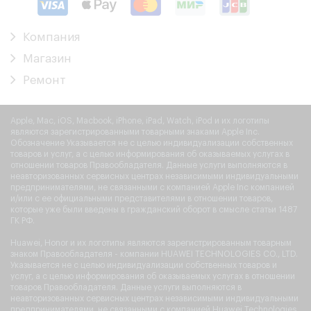
Компания
Магазин
Ремонт
Apple, Mac, iOS, Macbook, iPhone, iPad, Watch, iPod и их логотипы
являются зарегистрированными товарными знаками Apple Inc.
Обозначение Указывается не с целью индивидуализации собственных
товаров и услуг, а с целью информирования об оказываемых услугах в
отношении товаров Правообладателя. Данные услуги выполняются в
неавторизованных сервисных центрах независимыми индивидуальными
предпринимателями, не связанными с компанией Apple Inc компанией
и/или с ее официальными представителями в отношении товаров,
которые уже были введены в гражданский оборот в смысле статьи 1487
ГК РФ.
Huawei, Honor и их логотипы являются зарегистрированным товарным
знаком Правообладателя - компании HUAWEI TECHNOLOGIES CO., LTD.
Указывается не с целью индивидуализации собственных товаров и
услуг, а с целью информирования об оказываемых услугах в отношении
товаров Правообладателя. Данные услуги выполняются в
неавторизованных сервисных центрах независимыми индивидуальными
предпринимателями, не связанными с компанией Huawei Technologies