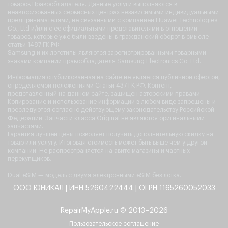
товаров Правообладателя. Данные услуги выполняются в
неавторизованных сервисных центрах независимыми индивидуальными
предпринимателями, не связанными с компанией Huawei Technologies
Co., Ltd и/или с ее официальными представителями в отношении
товаров, которые уже были введены в гражданский оборот в смысле
статьи 1487 ГК РФ.
Samsung и их логотипы являются зарегистрированными товарными
знаками компании правообладателя Samsung Electronics Co. Ltd.
Информация опубликованная на сайте не является публичной офертой,
определяемой положениями Статьи 437 ГК РФ. Контент,
представленный на данном сайте, защищен авторскими правами.
Копирование и использование информации в любом виде запрещены и
преследуются согласно действующему законодательству Российской
Федерации. Запчасти класса Original не являются оригинальными
запчастями.
Гарантия лучшей цены позволяет получить дополнительную скидку на
товар или услугу. Итоговая стоимость может быть выше чем у другой
компании. Не распространяется на авито магазины и частных
перекупщиков.
Dual eSIM — модель с двумя электронными eSIM без лотка.
ООО ЮНИКАЛ | ИНН 5260422444 | ОГРН 1165260052033
RepairMyApple.ru © 2013–2026
Пользовательское соглашение