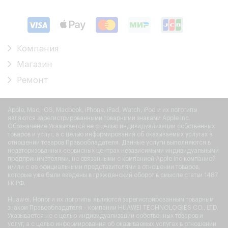
Компания
Магазин
Ремонт
Apple, Mac, iOS, Macbook, iPhone, iPad, Watch, iPod и их логотипы
являются зарегистрированными товарными знаками Apple Inc.
Обозначение Указывается не с целью индивидуализации собственных
товаров и услуг, а с целью информирования об оказываемых услугах в
отношении товаров Правообладателя. Данные услуги выполняются в
неавторизованных сервисных центрах независимыми индивидуальными
предпринимателями, не связанными с компанией Apple Inc компанией
и/или с ее официальными представителями в отношении товаров,
которые уже были введены в гражданский оборот в смысле статьи 1487
ГК РФ.
Huawei, Honor и их логотипы являются зарегистрированным товарным
знаком Правообладателя - компании HUAWEI TECHNOLOGIES CO., LTD.
Указывается не с целью индивидуализации собственных товаров и
услуг, а с целью информирования об оказываемых услугах в отношении