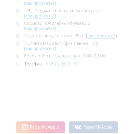
(
Как проехать?
)
ТРЦ «Седьмое небо», ул. Бетанкура, 1
(
Как проехать?
)
Сормово, Юбилейный бульвар 2
(
Как проехать?
)
ТЦ «Океанис», Гагарина 35к1
(
Как проехать?
)
ТЦ "Автозаводец", Пр-т Ленина, 108
(
Как проехать?
)
Время работы: Ежедневно с 9:00-22:00
Телефон:
8 (831) 26-21-911
RepairMyApple
RepairMyApple