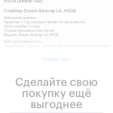
HS08 (Amber Silk)
Стайлер Dyson Airwrap i.d. HS08
Заводские данные
Гарантия: 1 год (предоставляется продавцом)
Срок службы: 3 года
Страна производства: Китай
Модель: Dyson Airwrap i.d. HS08
Рабочая поверхность
Технология укладки: Coanda effect (воздушный поток без
экстремального нагрева)
Максимальная температура нагрева: до 150°C
Ионизация: Да
Показать текст
Снижение пушистости волос: Да
Бережная укладка без перегрева: Да
Корпус
Материал корпуса: термостойкий пластик
Сделайте свою
Тип конструкции: мультистайлер 6-в-1
Эргономичная рукоятка: Да
покупку ещё
Магнитное крепление насадок: Да
Вес устройства: около 650 г (без насадок)
выгоднее
Управление
Регулировка температуры: Да
Регулировка воздушного потока: Да