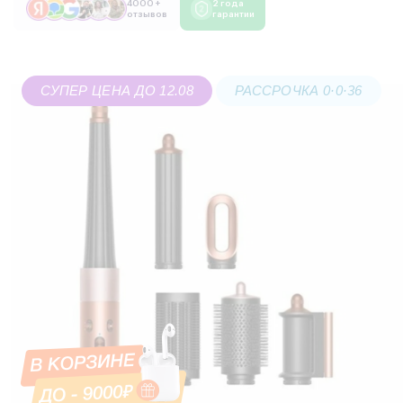
4000 +
2 года
отзывов
гарантии
СУПЕР ЦЕНА ДО 12.08
РАССРОЧКА 0·0·36