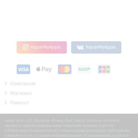
RepairMyApple
RepairMyApple
Компания
Магазин
Ремонт
Apple, Mac, iOS, Macbook, iPhone, iPad, Watch, iPod и их логотипы
являются зарегистрированными товарными знаками Apple Inc.
Обозначение Указывается не с целью индивидуализации собственных
товаров и услуг, а с целью информирования об оказываемых услугах в