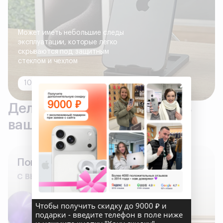
Может иметь небольшие следы
эксплуатации, которые легко
скрываются под защитным
стеклом и чехлом
×
100% исправно, все функции работают
Делаем всё, что бы сделать
вашу покупку комфортной
Поможем
с выбором гаджета
Чтобы получить скидку до 9000 ₽ и
подарки - введите телефон в поле ниже