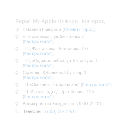
Repair My Apple Нижний Новгород
г. Нижний Новгород
(
Сменить город
)
м. Горьковская, ул. Звездинка 7
(
Как проехать?
)
ТРЦ Фантастика, Родионова, 187
(
Как проехать?
)
ТРЦ «Седьмое небо», ул. Бетанкура, 1
(
Как проехать?
)
Сормово, Юбилейный бульвар 2
(
Как проехать?
)
ТЦ «Океанис», Гагарина 35к1
(
Как проехать?
)
ТЦ "Автозаводец", Пр-т Ленина, 108
(
Как проехать?
)
Время работы: Ежедневно с 9:00-22:00
Телефон:
8 (831) 26-21-911