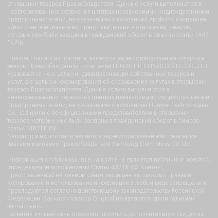
отношении товаров Правообладателя. Данные услуги выполняются в
неавторизованных сервисных центрах независимыми индивидуальными
предпринимателями, не связанными с компанией Apple Inc компанией
и/или с ее официальными представителями в отношении товаров,
которые уже были введены в гражданский оборот в смысле статьи 1487
ГК РФ.
Huawei, Honor и их логотипы являются зарегистрированным товарным
знаком Правообладателя - компании HUAWEI TECHNOLOGIES CO., LTD.
Указывается не с целью индивидуализации собственных товаров и
услуг, а с целью информирования об оказываемых услугах в отношении
товаров Правообладателя. Данные услуги выполняются в
неавторизованных сервисных центрах независимыми индивидуальными
предпринимателями, не связанными с компанией Huawei Technologies
Co., Ltd и/или с ее официальными представителями в отношении
товаров, которые уже были введены в гражданский оборот в смысле
статьи 1487 ГК РФ.
Samsung и их логотипы являются зарегистрированными товарными
знаками компании правообладателя Samsung Electronics Co. Ltd.
Информация опубликованная на сайте не является публичной офертой,
определяемой положениями Статьи 437 ГК РФ. Контент,
представленный на данном сайте, защищен авторскими правами.
Копирование и использование информации в любом виде запрещены и
преследуются согласно действующему законодательству Российской
Федерации. Запчасти класса Original не являются оригинальными
запчастями.
Гарантия лучшей цены позволяет получить дополнительную скидку на