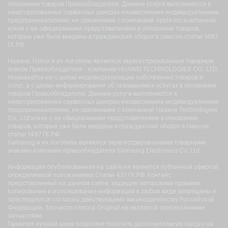
отношении товаров Правообладателя. Данные услуги выполняются в
неавторизованных сервисных центрах независимыми индивидуальными
предпринимателями, не связанными с компанией Apple Inc компанией
и/или с ее официальными представителями в отношении товаров,
которые уже были введены в гражданский оборот в смысле статьи 1487
ГК РФ.
Huawei, Honor и их логотипы являются зарегистрированным товарным
знаком Правообладателя - компании HUAWEI TECHNOLOGIES CO., LTD.
Указывается не с целью индивидуализации собственных товаров и
услуг, а с целью информирования об оказываемых услугах в отношении
товаров Правообладателя. Данные услуги выполняются в
неавторизованных сервисных центрах независимыми индивидуальными
предпринимателями, не связанными с компанией Huawei Technologies
Co., Ltd и/или с ее официальными представителями в отношении
товаров, которые уже были введены в гражданский оборот в смысле
статьи 1487 ГК РФ.
Samsung и их логотипы являются зарегистрированными товарными
знаками компании правообладателя Samsung Electronics Co. Ltd.
Информация опубликованная на сайте не является публичной офертой,
определяемой положениями Статьи 437 ГК РФ. Контент,
представленный на данном сайте, защищен авторскими правами.
Копирование и использование информации в любом виде запрещены и
преследуются согласно действующему законодательству Российской
Федерации. Запчасти класса Original не являются оригинальными
запчастями.
Гарантия лучшей цены позволяет получить дополнительную скидку на