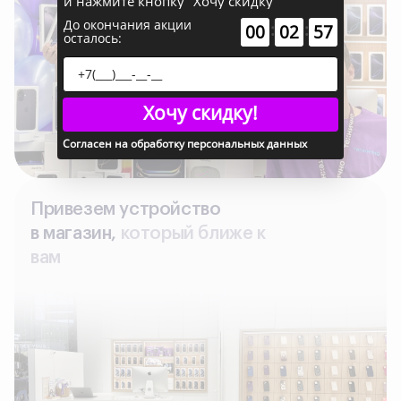
и нажмите кнопку "Хочу скидку"
До окончания акции
:
:
00
02
55
осталось:
Хочу скидку!
Согласен на обработку персональных данных
Привезем устройство
в магазин,
который ближе к
вам