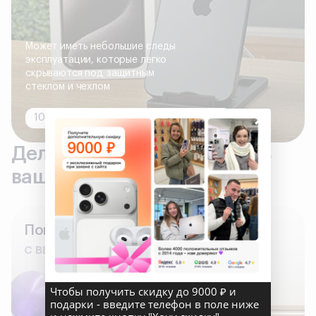
Может иметь небольшие следы
эксплуатации, которые легко
скрываются под защитным
стеклом и чехлом
×
100% исправно, все функции работают
Делаем всё, что бы сделать
вашу покупку комфортной
Поможем
с выбором гаджета
Чтобы получить скидку до 9000 ₽ и
подарки - введите телефон в поле ниже