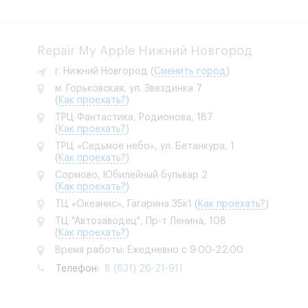
Repair My Apple Нижний Новгород
г. Нижний Новгород
(
Сменить город
)
м. Горьковская, ул. Звездинка 7
(
Как проехать?
)
ТРЦ Фантастика, Родионова, 187
(
Как проехать?
)
ТРЦ «Седьмое небо», ул. Бетанкура, 1
(
Как проехать?
)
Сормово, Юбилейный бульвар 2
(
Как проехать?
)
ТЦ «Океанис», Гагарина 35к1
(
Как проехать?
)
ТЦ "Автозаводец", Пр-т Ленина, 108
(
Как проехать?
)
Время работы: Ежедневно с 9:00-22:00
Телефон:
8 (831) 26-21-911