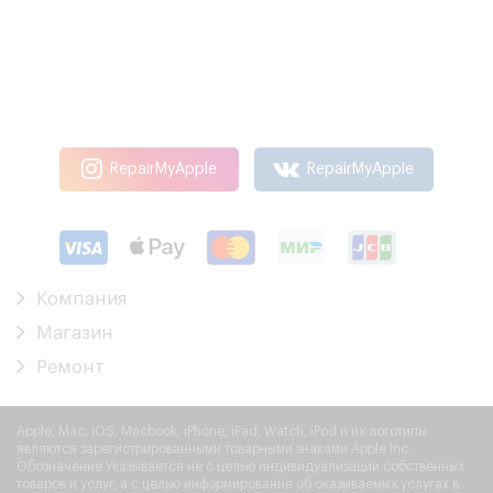
RepairMyApple
RepairMyApple
Компания
Магазин
Ремонт
Apple, Mac, iOS, Macbook, iPhone, iPad, Watch, iPod и их логотипы
являются зарегистрированными товарными знаками Apple Inc.
Обозначение Указывается не с целью индивидуализации собственных
товаров и услуг, а с целью информирования об оказываемых услугах в