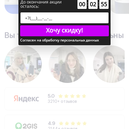
До окончания акции
:
:
00
02
54
осталось:
Хочу скидку!
Вы точно останетесь довольны
Согласен на обработку персональных данных
5.0
3210+ отзывов
4.9
2144+ отзывов