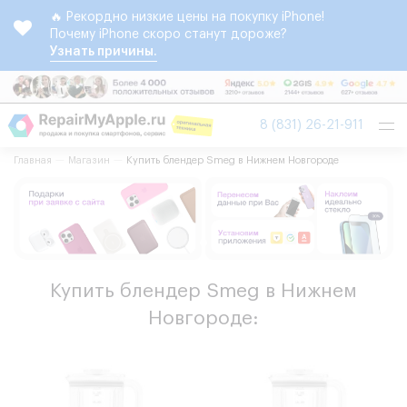
🔥 Рекордно низкие цены на покупку iPhone!
Почему iPhone скоро станут дороже?
Узнать причины.
Tog
8 (831) 26-21-911
nav
Главная
Магазин
Купить блендер Smeg в Нижнем Новгороде
Купить блендер Smeg в Нижнем
Новгороде: