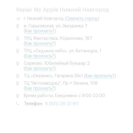
Repair My Apple Нижний Новгород
г. Нижний Новгород
(
Сменить город
)
м. Горьковская, ул. Звездинка 7
(
Как проехать?
)
ТРЦ Фантастика, Родионова, 187
(
Как проехать?
)
ТРЦ «Седьмое небо», ул. Бетанкура, 1
(
Как проехать?
)
Сормово, Юбилейный бульвар 2
(
Как проехать?
)
ТЦ «Океанис», Гагарина 35к1
(
Как проехать?
)
ТЦ "Автозаводец", Пр-т Ленина, 108
(
Как проехать?
)
Время работы: Ежедневно с 9:00-22:00
Телефон:
8 (831) 26-21-911