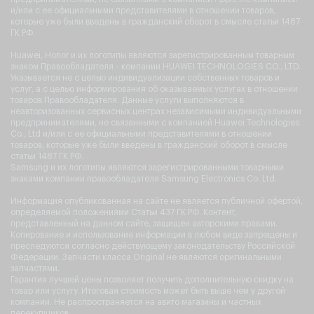
и/или с ее официальными представителями в отношении товаров,
которые уже были введены в гражданский оборот в смысле статьи 1487
ГК РФ.
Huawei, Honor и их логотипы являются зарегистрированным товарным
знаком Правообладателя - компании HUAWEI TECHNOLOGIES CO., LTD.
Указывается не с целью индивидуализации собственных товаров и
услуг, а с целью информирования об оказываемых услугах в отношении
товаров Правообладателя. Данные услуги выполняются в
неавторизованных сервисных центрах независимыми индивидуальными
предпринимателями, не связанными с компанией Huawei Technologies
Co., Ltd и/или с ее официальными представителями в отношении
товаров, которые уже были введены в гражданский оборот в смысле
статьи 1487 ГК РФ.
Samsung и их логотипы являются зарегистрированными товарными
знаками компании правообладателя Samsung Electronics Co. Ltd.
Информация опубликованная на сайте не является публичной офертой,
определяемой положениями Статьи 437 ГК РФ. Контент,
представленный на данном сайте, защищен авторскими правами.
Копирование и использование информации в любом виде запрещены и
преследуются согласно действующему законодательству Российской
Федерации. Запчасти класса Original не являются оригинальными
запчастями.
Гарантия лучшей цены позволяет получить дополнительную скидку на
товар или услугу. Итоговая стоимость может быть выше чем у другой
компании. Не распространяется на авито магазины и частных
перекупщиков.