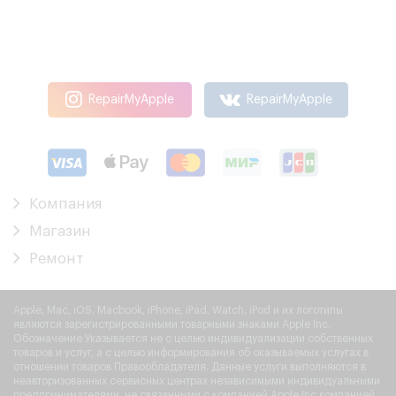
RepairMyApple
RepairMyApple
Компания
Магазин
Ремонт
Apple, Mac, iOS, Macbook, iPhone, iPad, Watch, iPod и их логотипы
являются зарегистрированными товарными знаками Apple Inc.
Обозначение Указывается не с целью индивидуализации собственных
товаров и услуг, а с целью информирования об оказываемых услугах в
отношении товаров Правообладателя. Данные услуги выполняются в
неавторизованных сервисных центрах независимыми индивидуальными
предпринимателями, не связанными с компанией Apple Inc компанией