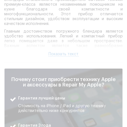
премиум-класса являются незаменимым помощником на
кухне благодаря своей компактности и
многофункциональности. Этот прибор отличается
стильным дизайном, удобством эксплуатации и высоким
качеством исполнения.
Главным достоинством погружного блендера является
удобство использования. Легкий и компактный прибор
легко помещается даже в небольшом пространстве.
Важным аспектом является также разнообразие
предлагаемых функций. Например, модели серии HBF11
Показать текст
оснащены несколькими скоростями вращения, что
позволяет эффективно смешивать различные продукты
питания. К дополнительным преимуществам относится
встроенный механизм защиты от перегрева двигателя и
удобная ручка с нескользящим покрытием.
Почему стоит приобрести технику Apple
и аксессуары в Repair My Apple?
Особенности конструкции и
функциональность
Гарантия лучшей цены
Стоимость на iPhone / iPad и другую технику
Серия погружных блендеров HBF11 оснащена мощным
действительно ниже конкурентов
двигателем мощностью до 700 Вт, обеспечивающим
высокую производительность. Комплектация сменными
режущими элементами различного типа расширяет
Гарантия 3 года