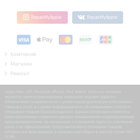
RepairMyApple
RepairMyApple
Компания
Магазин
Ремонт
Apple, Mac, iOS, Macbook, iPhone, iPad, Watch, iPod и их логотипы
являются зарегистрированными товарными знаками Apple Inc.
Обозначение Указывается не с целью индивидуализации собственных
товаров и услуг, а с целью информирования об оказываемых услугах в
отношении товаров Правообладателя. Данные услуги выполняются в
неавторизованных сервисных центрах независимыми индивидуальными
предпринимателями, не связанными с компанией Apple Inc компанией
и/или с ее официальными представителями в отношении товаров,
которые уже были введены в гражданский оборот в смысле статьи 1487
ГК РФ.