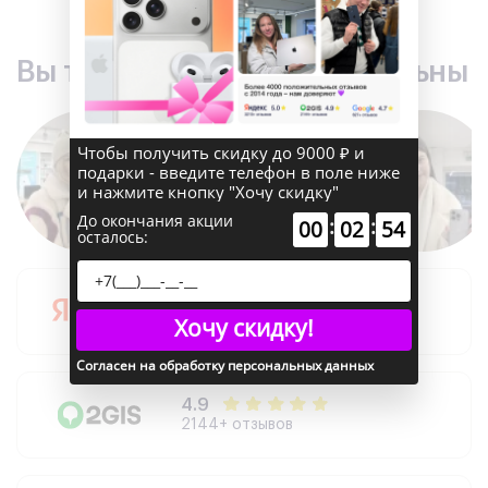
Вы точно останетесь довольны
Чтобы получить скидку до 9000 ₽ и
подарки - введите телефон в поле ниже
и нажмите кнопку "Хочу скидку"
До окончания акции
:
:
00
02
54
осталось:
5.0
Хочу скидку!
3210+ отзывов
Согласен на обработку персональных данных
4.9
2144+ отзывов