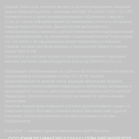
Huawei, Honor и их логотипы являются зарегистрированным товарным
знаком Правообладателя - компании HUAWEI TECHNOLOGIES CO., LTD.
Указывается не с целью индивидуализации собственных товаров и
услуг, а с целью информирования об оказываемых услугах в отношении
товаров Правообладателя. Данные услуги выполняются в
неавторизованных сервисных центрах независимыми индивидуальными
предпринимателями, не связанными с компанией Huawei Technologies
Co., Ltd и/или с ее официальными представителями в отношении
товаров, которые уже были введены в гражданский оборот в смысле
статьи 1487 ГК РФ.
Samsung и их логотипы являются зарегистрированными товарными
знаками компании правообладателя Samsung Electronics Co. Ltd.
Информация опубликованная на сайте не является публичной офертой,
определяемой положениями Статьи 437 ГК РФ. Контент,
представленный на данном сайте, защищен авторскими правами.
Копирование и использование информации в любом виде запрещены и
преследуются согласно действующему законодательству Российской
Федерации. Запчасти класса Original не являются оригинальными
запчастями.
Гарантия лучшей цены позволяет получить дополнительную скидку на
товар или услугу. Итоговая стоимость может быть выше чем у другой
компании. Не распространяется на авито магазины и частных
перекупщиков.
Dual eSIM — модель с двумя электронными eSIM без лотка.
ООО ЮНИКАЛ | ИНН 5260422444 | ОГРН 1165260052033