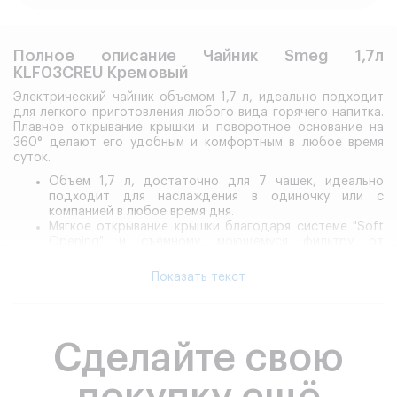
Полное описание Чайник Smeg 1,7л
KLF03CREU Кремовый
Электрический чайник объемом 1,7 л, идеально подходит
для легкого приготовления любого вида горячего напитка.
Плавное открывание крышки и поворотное основание на
360° делают его удобным и комфортным в любое время
суток.
Объем 1,7 л, достаточно для 7 чашек, идеально
подходит для наслаждения в одиночку или с
компанией в любое время дня.
Мягкое открывание крышки благодаря системе "Soft
Opening" и съемному, моющемуся фильтру от
известкового налета из нержавеющей стали
Поворотное на 360° основание позволяет
Показать текст
устанавливать чайник в любом положении
Автоматическое отключение чайника при достижении
температуры 100°C
Сделайте свою