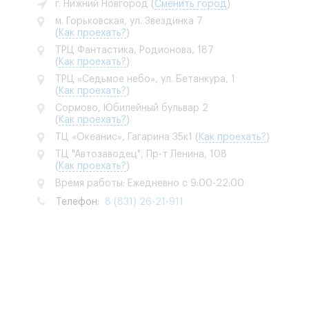
г. Нижний Новгород
(
Сменить город
)
м. Горьковская, ул. Звездинка 7
(
Как проехать?
)
ТРЦ Фантастика, Родионова, 187
(
Как проехать?
)
ТРЦ «Седьмое небо», ул. Бетанкура, 1
(
Как проехать?
)
Сормово, Юбилейный бульвар 2
(
Как проехать?
)
ТЦ «Океанис», Гагарина 35к1
(
Как проехать?
)
ТЦ "Автозаводец", Пр-т Ленина, 108
(
Как проехать?
)
Время работы: Ежедневно с 9:00-22:00
Телефон:
8 (831) 26-21-911