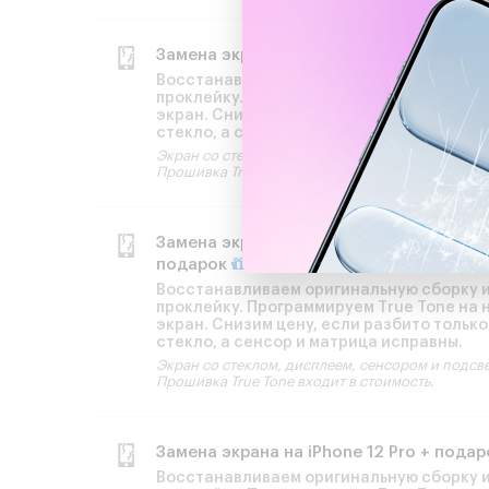
Замена экрана на iPhone 13 Mini + пода
Восстанавливаем оригинальную сборку 
проклейку. Программируем True Tone на 
экран. Снизим цену, если разбито только
стекло, а сенсор и матрица исправны.
Экран со стеклом, дисплеем, сенсором и подсв
Прошивка True Tone входит в стоимость.
Замена экрана на iPhone 12 Pro Max +
подарок
Восстанавливаем оригинальную сборку 
проклейку. Программируем True Tone на 
экран. Снизим цену, если разбито только
стекло, а сенсор и матрица исправны.
Экран со стеклом, дисплеем, сенсором и подсв
Прошивка True Tone входит в стоимость.
Замена экрана на iPhone 12 Pro + пода
Восстанавливаем оригинальную сборку 