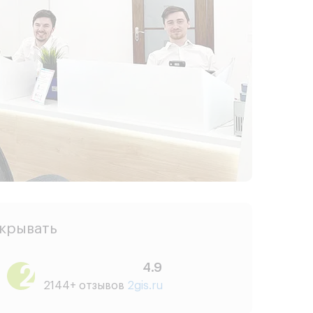
скрывать
4.9
2144+ отзывов
2gis.ru