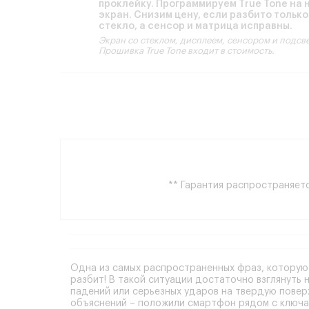
проклейку. Программируем True Tone на 
экран. Снизим цену, если разбито только
стекло, а сенсор и матрица исправны.
Экран со стеклом, дисплеем, сенсором и подсв
Прошивка True Tone входит в стоимость.
** Гарантия распространяетс
Одна из самых распространенных фраз, которую
разбит
! В такой ситуации достаточно взглянуть 
падений или серьезных ударов на твердую повер
объяснений – положили смартфон рядом с ключам