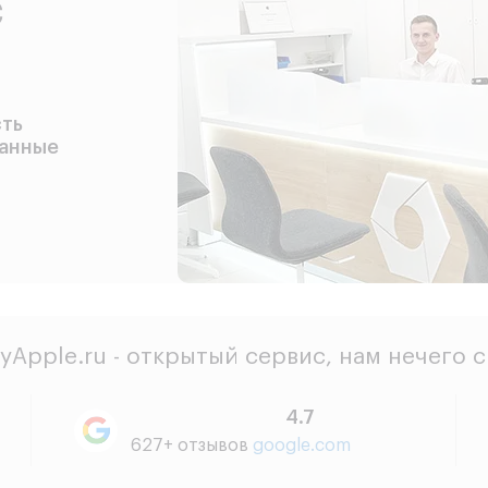
с
сть
данные
yApple.ru - открытый сервис, нам нечего 
4.7
627+ отзывов
google.com