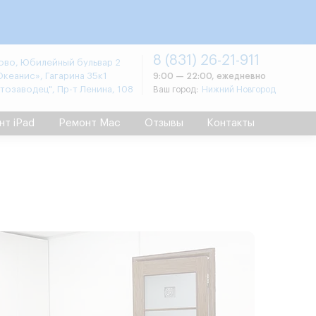
8 (831) 26-21-911
во, Юбилейный бульвар 2
Океанис», Гагарина 35к1
9:00 — 22:00, ежедневно
втозаводец", Пр-т Ленина, 108
Ваш город:
Нижний Новгород
нт iPad
Ремонт Mac
Отзывы
Контакты