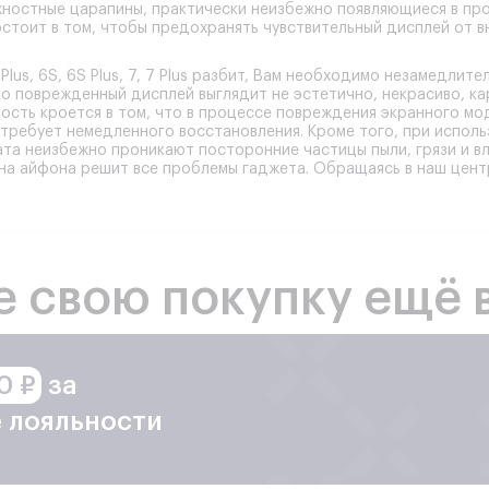
хностные царапины, практически неизбежно появляющиеся в пр
остоит в том, чтобы предохранять чувствительный дисплей от 
Plus, 6S, 6S Plus, 7, 7 Plus разбит
, Вам необходимо незамедлител
то поврежденный дисплей выглядит не эстетично, некрасиво, ка
ость кроется в том, что в процессе повреждения экранного мо
требует немедленного восстановления. Кроме того, при испол
та неизбежно проникают посторонние частицы пыли, грязи и вла
на айфона решит все проблемы гаджета. Обращаясь в наш цент
е свою покупку ещё 
0 ₽
за
 лояльности