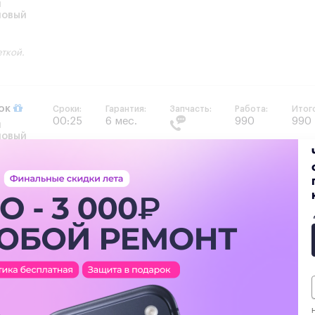
и
новый
еткой.
рок
Сроки:
Гарантия:
Запчасть:
Работа:
Итог
00:25
6 мес.
990
990
и
новый
еткой.
Сроки:
Гарантия:
Запчасть:
Работа:
Итог
00:25
6 мес.
990
990
и
новый
еткой.
Н