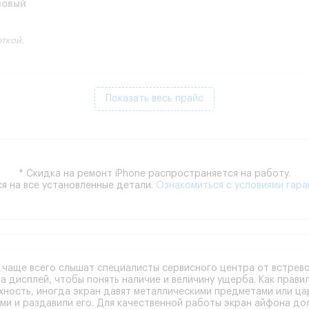
новый
еткой.
Показать весь прайс
* Скидка на ремонт iPhone распространяется на работу.
я на все установленные детали.
Ознакомиться с условиями гара
 чаще всего слышат специалисты сервисного центра от встрев
на дисплей, чтобы понять наличие и величину ущерба. Как прав
хность, иногда экран давят металлическими предметами или ц
и и раздавили его. Для качественной работы экран айфона до