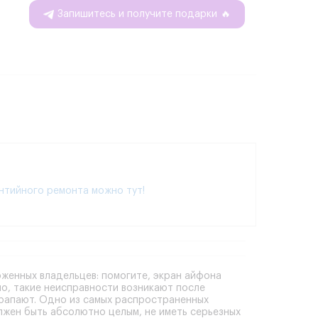
Запишитесь и получите подарки
🔥
нтийного ремонта можно тут!
оженных владельцев: помогите,
экран айфона
ило, такие неисправности возникают после
арапают. Одно из самых распространенных
лжен быть абсолютно целым, не иметь серьезных