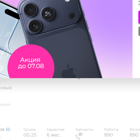
н
рок
Сроки:
Гарантия:
Запчасть:
Работа:
Итог
00:25
6 мес.
990
990
и
новый
еткой.
Сроки:
Гарантия:
Запчасть:
Работа:
Итог
00:25
6 мес.
890
890
и
новый
еткой.
рок
Сроки:
Гарантия:
Запчасть:
Работа:
Итог
00:25
6 мес.
890
890
и