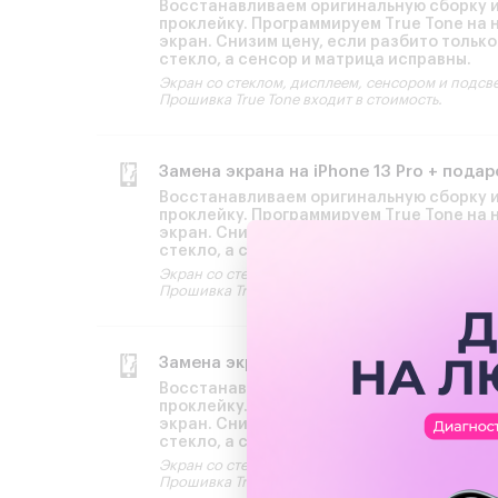
Восстанавливаем оригинальную сборку 
проклейку. Программируем True Tone на 
экран. Снизим цену, если разбито только
стекло, а сенсор и матрица исправны.
Экран со стеклом, дисплеем, сенсором и подсв
Прошивка True Tone входит в стоимость.
Замена экрана на iPhone 13 Pro + пода
Восстанавливаем оригинальную сборку 
проклейку. Программируем True Tone на 
экран. Снизим цену, если разбито только
стекло, а сенсор и матрица исправны.
Экран со стеклом, дисплеем, сенсором и подсв
Прошивка True Tone входит в стоимость.
Замена экрана на iPhone 13 + подарок
Восстанавливаем оригинальную сборку 
проклейку. Программируем True Tone на 
экран. Снизим цену, если разбито только
стекло, а сенсор и матрица исправны.
Экран со стеклом, дисплеем, сенсором и подсв
Прошивка True Tone входит в стоимость.