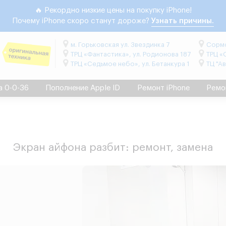
🔥 Рекордно низкие цены на покупку iPhone!
Почему iPhone скоро станут дороже?
Узнать причины.
м. Горьковская ул. Звездинка 7
Сормо
ТРЦ «Фантастика», ул. Родионова 187
ТРЦ «
ТРЦ «Седьмое небо», ул. Бетанкура 1
ТЦ "А
а 0-0-36
Пополнение Apple ID
Ремонт iPhone
Ремо
Экран айфона разбит: ремонт, замена