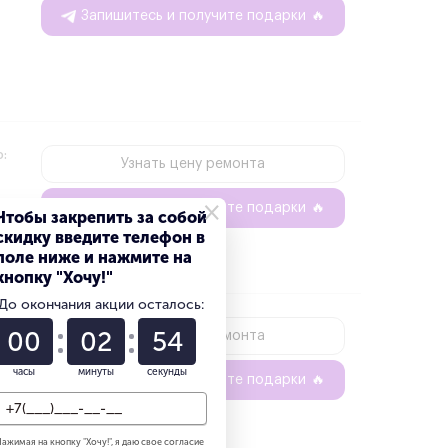
Запишитесь и получите подарки
🔥
о:
Узнать цену ремонта
×
Запишитесь и получите подарки
🔥
Чтобы закрепить за собой
скидку введите телефон в
поле ниже и нажмите на
кнопку "Хочу!"
До окончания акции осталось:
о:
00
02
53
Узнать цену ремонта
часы
минуты
секунды
Запишитесь и получите подарки
🔥
ажимая на кнопку "
Хочу!
", я даю свое согласие