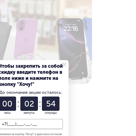
×
Чтобы закрепить за собой
скидку введите телефон в
поле ниже и нажмите на
кнопку "Хочу!"
До окончания акции осталось:
00
02
53
часы
минуты
секунды
ажимая на кнопку "
Хочу!
", я даю свое согласие