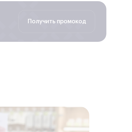
, выработавшего свой предустановленный ресурс.
процедуре замены батареи.
о сервиса
Получить промокод
, выпущенной корпорацией Apple, наша компания
позволяет оптимизировать работу и использовать
но повышают квалификацию.
ым профильным оборудованием, которое регулярно
 удерживать невысокие цены на все виды ремонта и