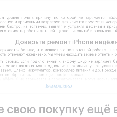
ом уровне понять причину, по которой не заряжается айфо
совыми и временными затратами для клиента помогут инженеры
аем быстро, качественно, выявляя и устраняя дефекты в прис
я стоимость работ и деталей – дополнительный и очень важны
Доверьте ремонт iPhone надёж
 заряжается больше, что мешает его полноценной работе – на 
сты отвечают ежедневно. Мы умеем находить верные ответы и 
ть сервис.
Если подключенный к айфону шнур не заряжает ба
ма может заключаться в одном из нескольких участвующих в
разъем, шлейф, аккумулятор, контроллер питания и др. Прежде
 затем обратиться за помощью профессионалов.
 айфон 6 не заряжается и перезагружается, могут носить ап
ся механические повреждения любого участвующего в проце
Показать текст
ние под воздействием жидкости. Если на аккумулятор питани
стемы или ее настроек.
ование.
Точно определить, почему индикатор показывает заря
р сел и больше не работает, сервисному инженеру поможет с
е свою покупку ещё 
роводится тестирование всех модулей смартфона. Именно диа
точно определять проблему и адресно ее устранять.
ый ремонт.
Не стоит забывать, что батарея является ресур