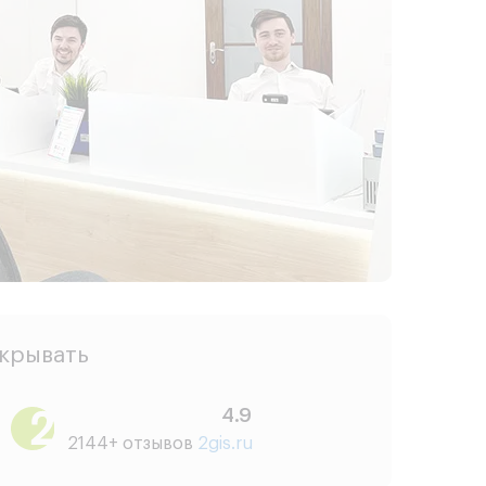
скрывать
4.9
2144+ отзывов
2gis.ru