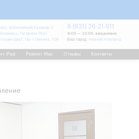
8 (831) 26-21-911
во, Юбилейный бульвар 2
Океанис», Гагарина 35к1
9:00 — 22:00, ежедневно
втозаводец", Пр-т Ленина, 108
Ваш город:
Нижний Новгород
нт iPad
Ремонт Mac
Отзывы
Контакты
вление