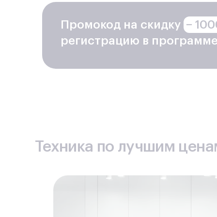
перестал заряжатьс
Стоит регулярно отс
Промокод на скидку
− 100
регистрацию в программе
За годы успешной 
выработала и точно
возможности для рас
Квалификация персо
Профессиональное о
поверяется и подде
Оптимальные цены.
Г
сервисного обслужив
Техника по лучшим ценам