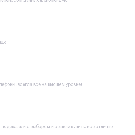
с переносом данных !рекомендую
еще
елефоны, всегда все на высшем уровне!
 подсказали с выбором и решили купить, все отлично