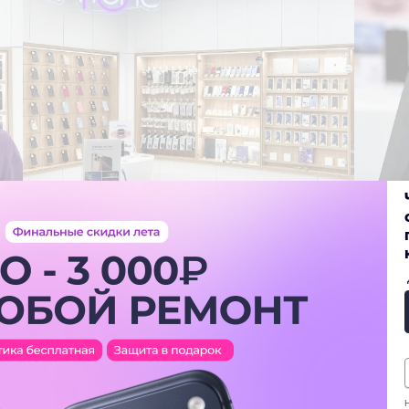
ь довольны
Н