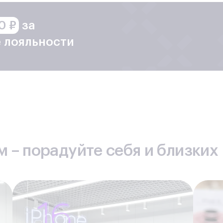
я айфон 6, 6 плюс, является физический износ аккумулятора
леживать процент износа акб, чтобы заранее подготовиться к 
0 ₽
за
Важные преимущества нашег
 лояльности
работы в сфере ремонта и обслуживания мобильной техники
 придерживается четкого регламента и порядка работы, что 
ширения бизнеса в интересах клиентов.
нала.
Все специалисты имеют профильную подготовку, регуляр
борудование.
Каждый сервисный центр оборудован современн
рживается в идеальном рабочем состоянии.
рамотная система ценообразования позволяет устанавливать и
ания.
 – порадуйте себя и близких