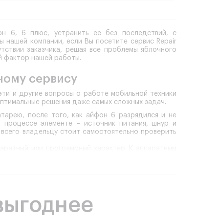
н 6, 6 плюс, устранить ее без последствий, с
 нашей компании, если Вы посетите сервис Repair
утствии заказчика, решая все проблемы яблочного
й фактор нашей работы.
ному сервису
эти и другие вопросы о работе мобильной техники
оптимальные решения даже самых сложных задач.
тарею, после того, как айфон 6 разрядился и не
 процессе элементе – источник питания, шнур и
 всего владельцу стоит самостоятельно проверить
паратный или программный характер. К аппаратным
ссе зарядки модуля, их поломка от удара после
е идет, но его емкость не пополняется, возможен
дку но не заряжается айфон 6, 6 плюс, по какой
пециализированное компьютерное оборудование, с
выгоднее
гностика дает верные ответы на все поставленные
сным модулем. Поэтому часто причиной того, что