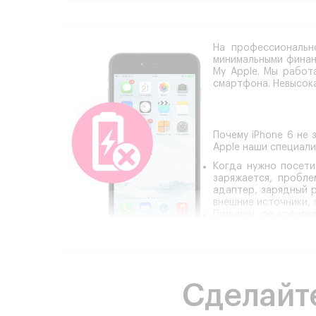
На профессиональн
минимальными финан
My Apple. Мы работ
смартфона. Невысока
Почему iPhone 6 не
Apple наши специали
Когда нужно посети
заряжается, пробле
адаптер, зарядный 
внешние источники,
Причины,
по которым
проблемам относят
падения или окисле
программный сбой си
Комплексное обслед
причине аккумулято
Сделайт
помощью которого п
вопросы, позволяет 
Срочный или планов