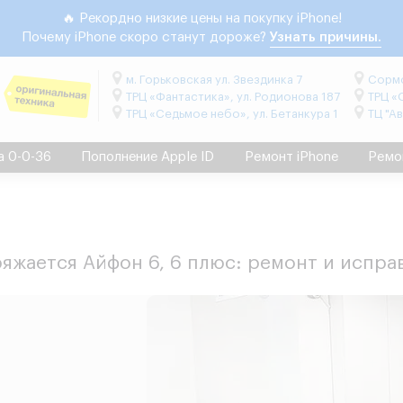
🔥 Рекордно низкие цены на покупку iPhone!
Почему iPhone скоро станут дороже?
Узнать причины.
м. Горьковская ул. Звездинка 7
Сормо
ТРЦ «Фантастика», ул. Родионова 187
ТРЦ «
ТРЦ «Седьмое небо», ул. Бетанкура 1
ТЦ "А
а 0-0-36
Пополнение Apple ID
Ремонт iPhone
Ремо
ряжается Айфон 6, 6 плюс: ремонт и испра