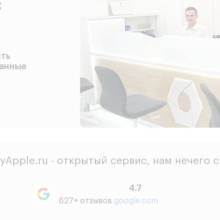
с
сть
данные
yApple.ru - открытый сервис, нам нечего 
4.7
627+ отзывов
google.com