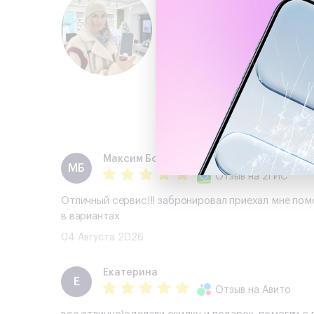
Максим Богинич
МБ
Отзыв
на 2ГИС
Отличный сервис!!! забронировал приехал мне пом
в вариантах
04 Августа 2026
Екатерина
Е
Отзыв
на Авито