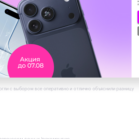
н
огли с выбором все оперативно и отлично объяснили разницу