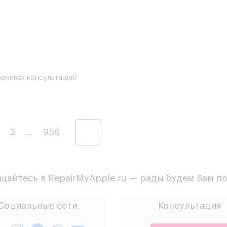
зчивая консультация!
3
...
956
айтесь в RepairMyApple.ru — рады будем Вам п
Социальные сети
Консультация