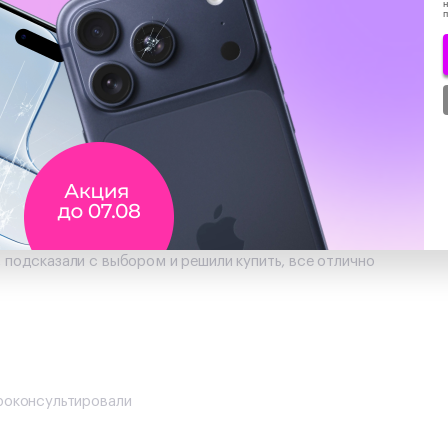
н
елефоны, всегда все на высшем уровне!
 подсказали с выбором и решили купить, все отлично
проконсультировали