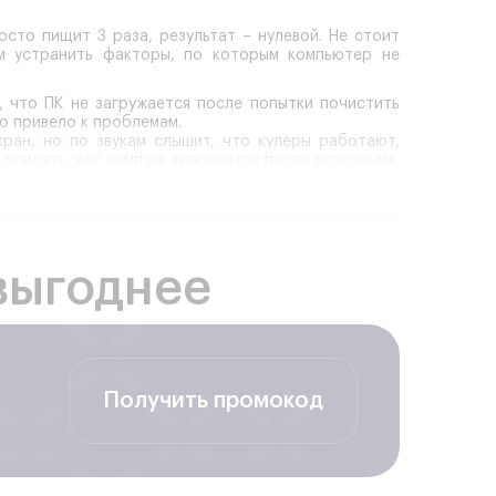
сто пищит 3 раза, результат – нулевой. Не стоит
ем устранить факторы, по которым компьютер не
 что ПК не загружается после попытки почистить
о привело к проблемам.
ран, но по звукам слышит, что кулеры работают,
описать, как комп не включается после включения,
ции: экран мигает, но процессор не шумит, другие
, в обычном порядке или после перезагрузки.
ошибка проявилась, почему нет изображения или не
 дефекты.
й части. Системный блок может не запускаться от
выгоднее
лока питания. Повреждения аппаратных компонентов
ь звуки. Например, длинные гудки сигнализируют о
К моргает монитор или Вы видите черный экран,
 в наш сервис, мы найдем выход из ситуации.
Получить промокод
верен в причине неисправности, инженер проведет
 в технику заказчиков. Оптовые закупки позволяют