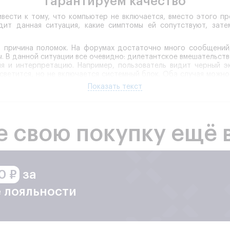
Гарантируем качество
вести к тому, что компьютер не включается, вместо этого про
одит данная ситуация, какие симптомы ей сопутствуют, зат
 причина поломок. На форумах достаточно много сообщений,
. В данной ситуации все очевидно: дилетантское вмешательств
 и интерпретацию. Например, пользователь видит черный эк
светится, но не включается системный блок. Оба случая можно 
женеру сервиса важно знать конкретные симптомы Вашей ситуа
Показать текст
 проблемы, как это произошло: после отключения электричества
у сервиса выяснить, почему нет сигнала на мониторе, какая 
водится на специальном оборудовании, выявляет все возможные
 сбоем программного обеспечения или повреждением аппаратно
е свою покупку ещё 
 сбоя электропитания после отключения света, повреждения б
ключаться компьютер. В случае поломок система может выдават
ссора.
ься к профессионалам сервисного центра. Если у Вашего П
апускается процессор, но моргает тире на мониторе, приходите
0 ₽
за
Сервис высшего разряда
 лояльности
етко отработанной, проверенной схеме. Даже если владелец у
лючается в общий счет, то есть клиент за него не платит.
дителей попадают на склад компании, а затем устанавливаются