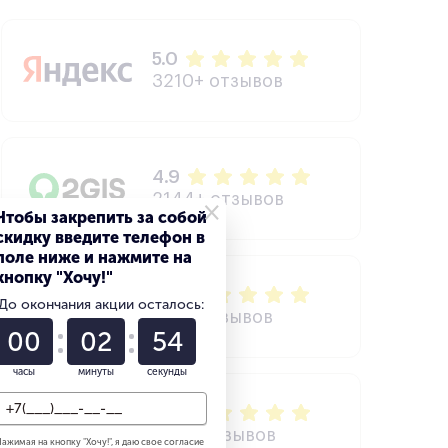
5.0
3210+ отзывов
4.9
2144+ отзывов
×
Чтобы закрепить за собой
скидку введите телефон в
поле ниже и нажмите на
кнопку "Хочу!"
4.7
До окончания акции осталось:
627+ отзывов
00
02
52
часы
минуты
секунды
4.3
504+ отзывов
ажимая на кнопку "
Хочу!
", я даю свое согласие