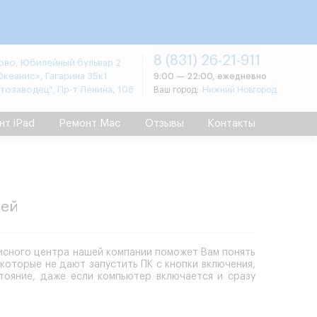
8 (831) 26-21-911
во, Юбилейный бульвар 2
Океанис», Гагарина 35к1
9:00 — 22:00, ежедневно
втозаводец", Пр-т Ленина, 108
Ваш город:
Нижний Новгород
нт iPad
Ремонт Mac
Отзывы
Контакты
ией
висного центра нашей компании поможет Вам понять
оторые не дают запустить ПК с кнопки включения,
тояние, даже если компьютер включается и сразу