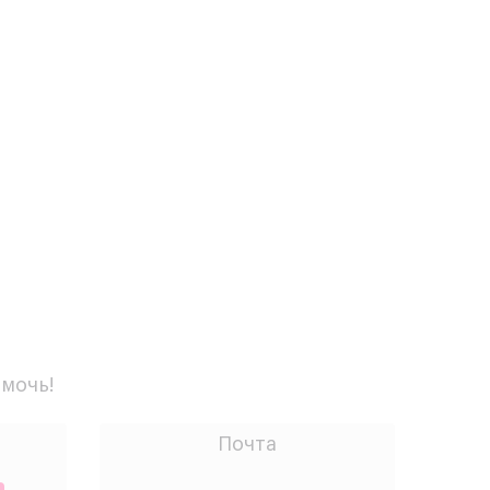
омочь!
Почта