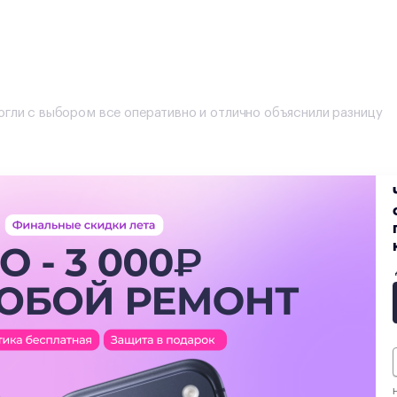
огли с выбором все оперативно и отлично объяснили разницу
с переносом данных !рекомендую
еще
Н