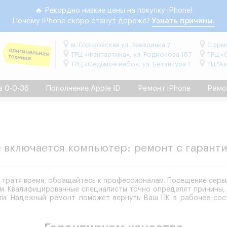
🔥 Рекордно низкие цены на покупку iPhone!
Почему iPhone скоро станут дороже?
Узнать причины.
м. Горьковская ул. Звездинка 7
Сормо
ТРЦ «Фантастика», ул. Родионова 187
ТРЦ «
ТРЦ «Седьмое небо», ул. Бетанкура 1
ТЦ "А
а 0-0-36
Пополнение Apple ID
Ремонт iPhone
Ремо
 включается компьютер: ремонт с гарант
не тратя время, обращайтесь к профессионалам. Посещение сер
м. Квалифицированные специалисты точно определят причины, к
ти. Надежный ремонт поможет вернуть Ваш ПК в рабочее сос