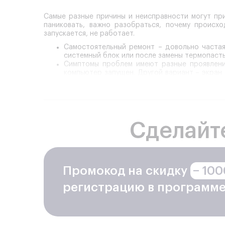
Самые разные причины и неисправности могут при
паниковать, важно разобраться, почему происх
запускается, не работает.
Самостоятельный ремонт
– довольно частая
системный блок или после замены термопасты
Симптомы проблем
имеют разные проявления
компьютер запущен. Другой вариант – экран 
но причины разные. Для решения проблемы ин
признаки. Кроме того стоит выяснить анамнез
Комплексная диагностика
поможет специалист
работает системный блок. Тестирование про
Причины повреждений
могут быть связаны со
Сделайт
пыли, вызывающей серьезный перегрев, из-за
– серьезная причина, по которой перестал в
проблемах ОЗУ, короткие – о поломках проце
Что делать.
Любая поломка – повод обратит
компьютер издает сигналы и не включается, з
Промокод на скидку
− 100
регистрацию в программе
Процесс ремонта в нашей компании проходит по ч
тестирование устройства, стоимость которого не вк
Только надежные детали
проверенных произво