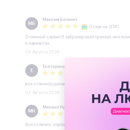
Максим Богинич
МБ
Отзыв
на 2ГИС
Отличный сервис!!! забронировал приехал мне пом
в вариантах
04 Августа 2026
Екатерина
Е
Отзыв
на Авито
все отлично)сделали скидку и подарок ,помогли 
04 Августа 2026
Михаил Нужин
МН
Отзыв
на Авито
Все отлично, хороший телефон, буду обращаться 