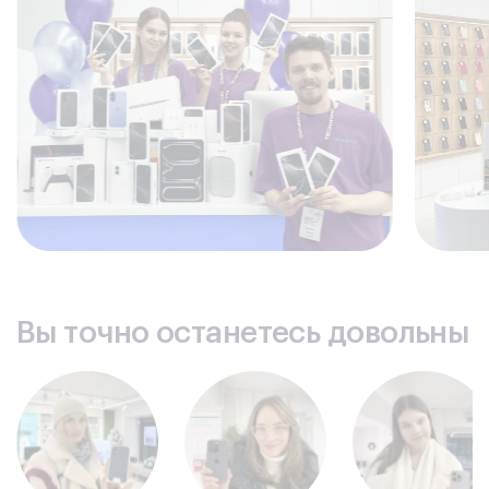
программных проблем. Качественно устранить их может
только технически грамотный специалист. Если у Вашего
компьютера возникли проблемы, воспользуйтесь услугой
выездного ремонта.
Опытные специалисты
имеют прекрасную подготовку,
высокую квалификацию, могут профессионально
справится с любой проблемой техники.
Профильное оборудование,
современные
специализированные инструменты помогают
проводить диагностику, оперативно выявлять
дефекты, производить ремонт неисправностей
любого спектра.
Выездной ремонт
позволяет воспользоваться
услугами нашего сервиса в удобное для Вас время на
Вашей территории.
Вы точно останетесь довольны