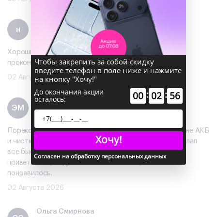
некит
н
Отзыв
на Яндекс
Хороший магазин помогли со скидкой на айфон и
Чтобы закрепить за собой скидку
проконсультировали
введите телефон в поле ниже и нажмите
на кнопку "Хочу!"
02 Августа 2026
До окончания акции
:
:
00
02
56
осталось:
Эдик Морёнов
ЭМ
Отзыв
на Яндекс
Порекомендовали обратиться в этот сервис по смене АКБ
Хочу!
и чистке телефона от пыли, специалист Валерий сделал
все быстро и профессионально, персонал очень
Согласен на обработку персональных данных
приветливый, подробно все объяснили, все очень
понравилось.
02 Августа 2026
Ольга Смирнова