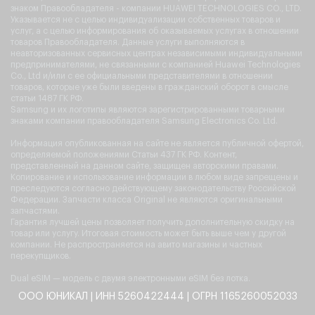
знаком Правообладателя - компании HUAWEI TECHNOLOGIES CO., LTD.
Указывается не с целью индивидуализации собственных товаров и
услуг, а с целью информирования об оказываемых услугах в отношении
товаров Правообладателя. Данные услуги выполняются в
неавторизованных сервисных центрах независимыми индивидуальными
предпринимателями, не связанными с компанией Huawei Technologies
Co., Ltd и/или с ее официальными представителями в отношении
товаров, которые уже были введены в гражданский оборот в смысле
статьи 1487 ГК РФ.
Samsung и их логотипы являются зарегистрированными товарными
знаками компании правообладателя Samsung Electronics Co. Ltd.
Информация опубликованная на сайте не является публичной офертой,
определяемой положениями Статьи 437 ГК РФ. Контент,
представленный на данном сайте, защищен авторскими правами.
Копирование и использование информации в любом виде запрещены и
преследуются согласно действующему законодательству Российской
Федерации. Запчасти класса Original не являются оригинальными
запчастями.
Гарантия лучшей цены позволяет получить дополнительную скидку на
товар или услугу. Итоговая стоимость может быть выше чем у другой
компании. Не распространяется на авито магазины и частных
перекупщиков.
Dual eSIM — модель с двумя электронными eSIM без лотка.
ООО ЮНИКАЛ | ИНН 5260422444 | ОГРН 1165260052033