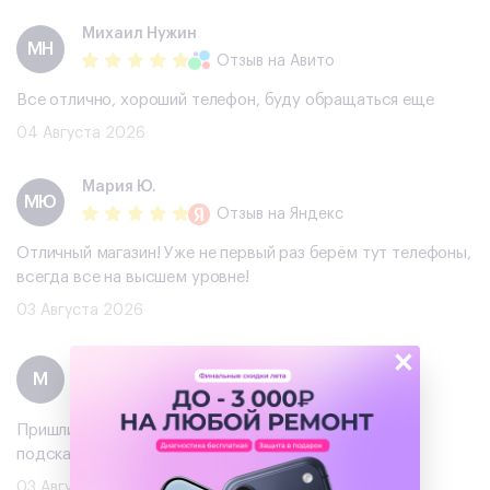
Михаил Нужин
МН
Отзыв
на Авито
Все отлично, хороший телефон, буду обращаться еще
04 Августа 2026
Мария Ю.
МЮ
Отзыв
на Яндекс
Отличный магазин! Уже не первый раз берём тут телефоны,
всегда все на высшем уровне!
03 Августа 2026
×
Максим
М
Отзыв
на Авито
Пришли, выбрали ноутбук, посмотрели и пощупали,
подсказали с выбором и решили купить, все отлично
03 Августа 2026