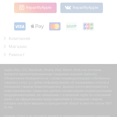
RepairMyApple
RepairMyApple
Компания
Магазин
Ремонт
Apple, Mac, iOS, Macbook, iPhone, iPad, Watch, iPod и их логотипы
являются зарегистрированными товарными знаками Apple Inc.
Обозначение Указывается не с целью индивидуализации собственных
товаров и услуг, а с целью информирования об оказываемых услугах в
отношении товаров Правообладателя. Данные услуги выполняются в
неавторизованных сервисных центрах независимыми индивидуальными
предпринимателями, не связанными с компанией Apple Inc компанией
и/или с ее официальными представителями в отношении товаров,
которые уже были введены в гражданский оборот в смысле статьи 1487
ГК РФ.
Huawei, Honor и их логотипы являются зарегистрированным товарным