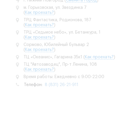
г. Нижний Новгород
(
Сменить город
)
м. Горьковская, ул. Звездинка 7
(
Как проехать?
)
ТРЦ Фантастика, Родионова, 187
(
Как проехать?
)
ТРЦ «Седьмое небо», ул. Бетанкура, 1
(
Как проехать?
)
Сормово, Юбилейный бульвар 2
(
Как проехать?
)
ТЦ «Океанис», Гагарина 35к1
(
Как проехать?
)
ТЦ "Автозаводец", Пр-т Ленина, 108
(
Как проехать?
)
Время работы: Ежедневно с 9:00-22:00
Телефон:
8 (831) 26-21-911