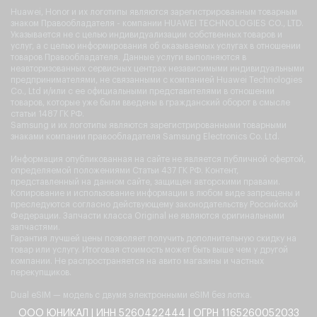
Huawei, Honor и их логотипы являются зарегистрированным товарным
знаком Правообладателя - компании HUAWEI TECHNOLOGIES CO., LTD.
Указывается не с целью индивидуализации собственных товаров и
услуг, а с целью информирования об оказываемых услугах в отношении
товаров Правообладателя. Данные услуги выполняются в
неавторизованных сервисных центрах независимыми индивидуальными
предпринимателями, не связанными с компанией Huawei Technologies
Co., Ltd и/или с ее официальными представителями в отношении
товаров, которые уже были введены в гражданский оборот в смысле
статьи 1487 ГК РФ.
Samsung и их логотипы являются зарегистрированными товарными
знаками компании правообладателя Samsung Electronics Co. Ltd.
Информация опубликованная на сайте не является публичной офертой,
определяемой положениями Статьи 437 ГК РФ. Контент,
представленный на данном сайте, защищен авторскими правами.
Копирование и использование информации в любом виде запрещены и
преследуются согласно действующему законодательству Российской
Федерации. Запчасти класса Original не являются оригинальными
запчастями.
Гарантия лучшей цены позволяет получить дополнительную скидку на
товар или услугу. Итоговая стоимость может быть выше чем у другой
компании. Не распространяется на авито магазины и частных
перекупщиков.
Dual eSIM — модель с двумя электронными eSIM без лотка.
ООО ЮНИКАЛ | ИНН 5260422444 | ОГРН 1165260052033