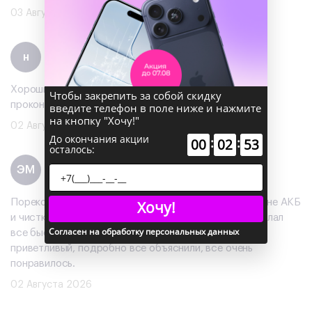
03 Августа 2026
некит
н
Отзыв
на Яндекс
Хороший магазин помогли со скидкой на айфон и
Чтобы закрепить за собой скидку
проконсультировали
введите телефон в поле ниже и нажмите
на кнопку "Хочу!"
02 Августа 2026
До окончания акции
:
:
00
02
53
осталось:
Эдик Морёнов
ЭМ
Отзыв
на Яндекс
Порекомендовали обратиться в этот сервис по смене АКБ
Хочу!
и чистке телефона от пыли, специалист Валерий сделал
Согласен на обработку персональных данных
все быстро и профессионально, персонал очень
приветливый, подробно все объяснили, все очень
понравилось.
02 Августа 2026