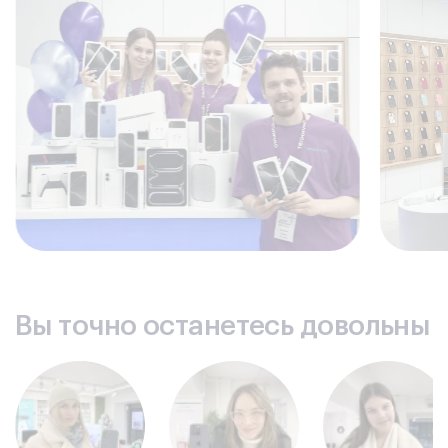
сервисного центра решит все имеющиеся проблемы
персонального компьютера.
Комплексный подход
обеспечивает выявление всех
имеющихся неисправностей, их полное устранение.
Мы определим и ликвидируем дефекты программного
обеспечения, установив необходимые утилиты и
программы, выполнив их оптимальную настройку;
проведем ремонт или замену аппаратной части ПК;
проведем профилактическое обслуживание техники.
Цена ремонта
имеет веское обоснование и вполне
доступна. Мы не завышаем стоимость ремонта,
предлагая адекватные цены.
Гарантия
распространяется на качество
установленных запчастей и на все виды работы
специалиста.
Вы точно останетесь довольны