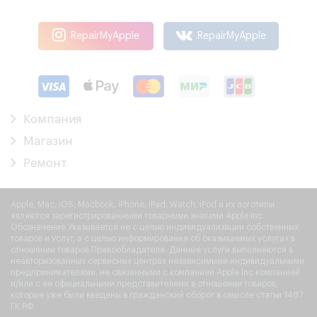
RepairMyApple
RepairMyApple
Компания
Магазин
Ремонт
Apple, Mac, iOS, Macbook, iPhone, iPad, Watch, iPod и их логотипы
являются зарегистрированными товарными знаками Apple Inc.
Обозначение Указывается не с целью индивидуализации собственных
товаров и услуг, а с целью информирования об оказываемых услугах в
отношении товаров Правообладателя. Данные услуги выполняются в
неавторизованных сервисных центрах независимыми индивидуальными
предпринимателями, не связанными с компанией Apple Inc компанией
и/или с ее официальными представителями в отношении товаров,
которые уже были введены в гражданский оборот в смысле статьи 1487
ГК РФ.