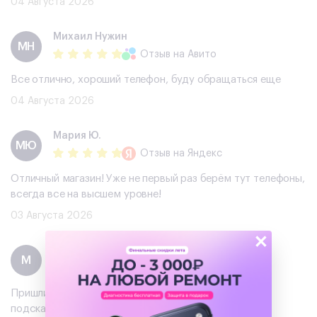
04 Августа 2026
Михаил Нужин
МН
Отзыв
на Авито
Все отлично, хороший телефон, буду обращаться еще
04 Августа 2026
Мария Ю.
МЮ
Отзыв
на Яндекс
Отличный магазин! Уже не первый раз берём тут телефоны,
всегда все на высшем уровне!
03 Августа 2026
×
Максим
М
Отзыв
на Авито
Пришли, выбрали ноутбук, посмотрели и пощупали,
подсказали с выбором и решили купить, все отлично