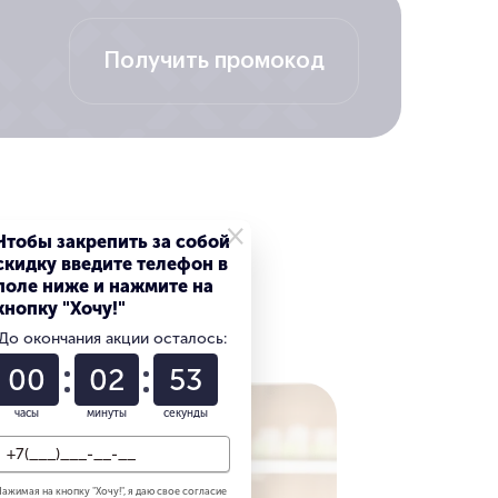
.
Получить промокод
к картинка зависает или на нем нет изображения,
ю задачу в кратчайшие сроки, так как имеют для
неджер четко знают и качественно выполняют свои
 работ программной и аппаратной направленности.
×
 неисправности, их источники, подбирать самые
Чтобы закрепить за собой
скидку введите телефон в
ство. Работаем только с надежными проверенными
поле ниже и нажмите на
кнопку "Хочу!"
До окончания акции осталось:
00
02
52
часы
минуты
секунды
ажимая на кнопку "
Хочу!
", я даю свое согласие