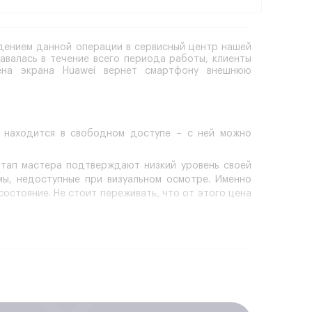
едением данной операции в сервисный центр нашей
валась в течение всего периода работы, клиенты
ена экрана Huawei вернет смартфону внешнюю
, находится в свободном доступе – с ней можно
тап мастера подтверждают низкий уровень своей
мы, недоступные при визуальном осмотре. Именно
остояние. Не стоит переживать, что от этого цена
ент, знать конструктивные особенности моделей,
посажен на клей, поэтому его демонтаж требует
имается крышка, демонтируется материнская плата.
мулятором или над ним, от этого зависит, в какой
ного инструмента аккуратно извлекается.
лей крепится на новый слой клея, поэтому старый