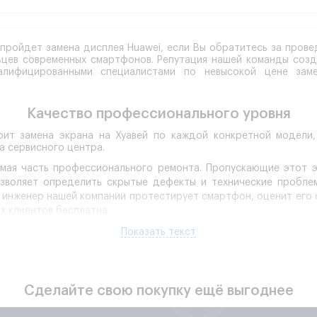
 пройдет замена дисплея Huawei, если Вы обратитесь за пров
ьцев современных смартфонов. Репутация нашей команды созда
валифицированными специалистами по невысокой цене зам
Качество профессионального уровня
оит замена экрана на Хуавей по каждой конкретной модели
а сервисного центра.
мая часть профессионального ремонта. Пропускающие этот э
зволяет определить скрытые дефекты и технические пробле
 инженер нашей компании протестирует смартфон, оценит его с
х клиентов бесплатна.
на Хуавей инженер должен использовать профильный инструм
Показать текст
естны своей прочностью, у большинства моделей дисплей 
о дилетанта может существенно увеличить стоимость ремонта.
дуля Huawei с извлечения лотков под SIM и SD карты. Далее сн
 плату и модуль может иметь разное расположение – под акку
Сделайте свою покупку ещё выгоднее
плея Хуавей. Поврежденный модуль с помощью специализирован
няется на заранее зачищенную, обезжиренную площадку. Дисп