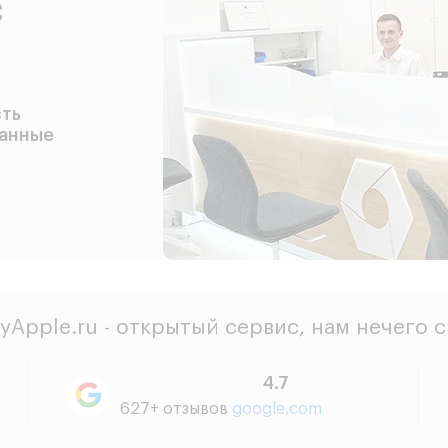
с
сть
данные
yApple.ru - открытый сервис, нам нечего 
4.7
627+ отзывов
google.com