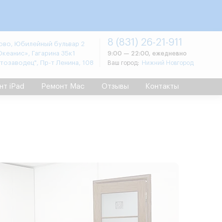
8 (831) 26-21-911
во, Юбилейный бульвар 2
Океанис», Гагарина 35к1
9:00 — 22:00, ежедневно
втозаводец", Пр-т Ленина, 108
Ваш город:
Нижний Новгород
нт iPad
Ремонт Mac
Отзывы
Контакты