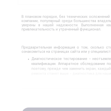
В плановом порядке, без технических осложнений
компании, популярный среди большинства владел
уверены в нашей надежности. Выполненная к
привлекательность и утраченный функционал.
Предварительная информация о том, сколько ст
ознакомиться на страницах сайта или у специалист
Диагностическое тестирование
– неотъемле
квалификации. Аппаратное обследование по
поэтому, прежде чем заменить экран, каждый
ремонта станет выше – диагностика для наши
Техническая сторона.
Чтобы поменять экран 
иметь опыт работы. Смартфоны Huawei изв
определенных навыков работы. Вмешательств
Демонтаж.
Начинается замена дисплейного мо
В зависимости от модели шлейф, соединяющий
последовательности выполняется ремонт дис
Установка
нового исправного элемента выпол