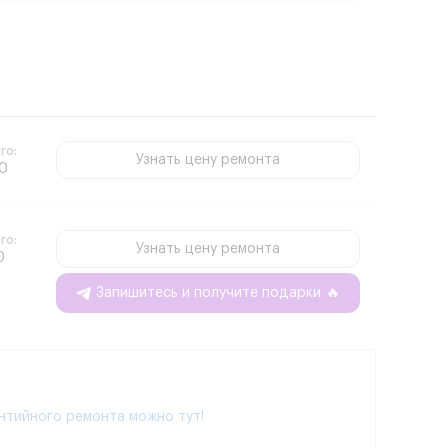
го:
Узнать цену ремонта
 0
го:
Узнать цену ремонта
0
Запишитесь и получите подарки
🔥
нтийного ремонта можно тут!