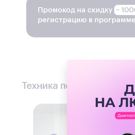
необходимо тщательно удалить. Обратная сб
Промокод на скидку
− 100
регистрацию в программе
Если у Вашего смартфона не включается экран, з
оптимальный выход – посещение сервисного цент
этого все необходимые возможности.
Профильная квалификация
каждого сотрудник
обязанности, обеспечивая надежную успешную
Профессиональное оборудование
позволяет 
Современные надежные инструменты и аппа
эффективные методы ремонта.
Запчасти,
используемые в работе нашего се
производителями, без посредников, дополнит
Техника по лучшим ценам