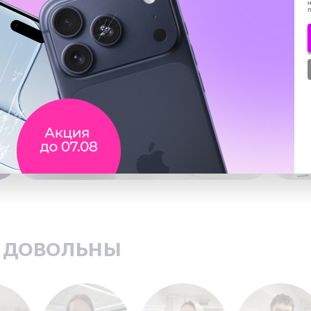
н
ь довольны