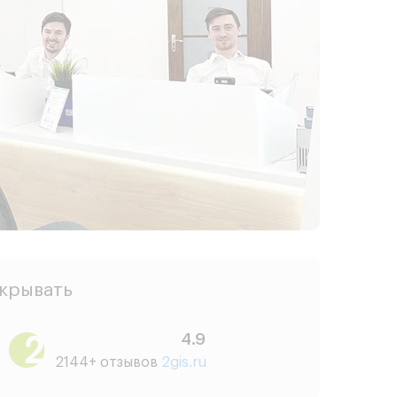
скрывать
4.9
2144+ отзывов
2gis.ru