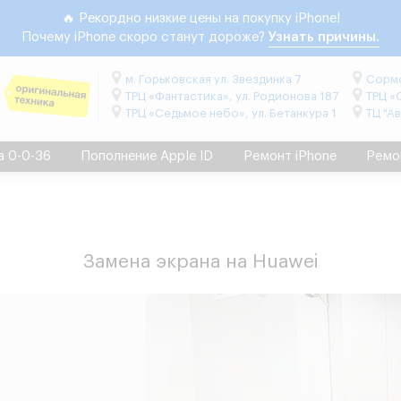
🔥 Рекордно низкие цены на покупку iPhone!
Почему iPhone скоро станут дороже?
Узнать причины.
м. Горьковская ул. Звездинка 7
Сормо
ТРЦ «Фантастика», ул. Родионова 187
ТРЦ «
ТРЦ «Седьмое небо», ул. Бетанкура 1
ТЦ "А
а 0-0-36
Пополнение Apple ID
Ремонт iPhone
Ремо
Замена экрана на Huawei