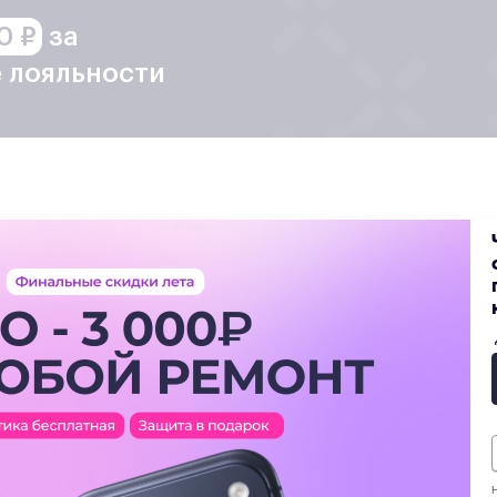
орка и тестирование смартфона становятся финальным этапом
0 ₽
за
Клиенты уверены в наших преимуществах
 лояльности
аметили внешние дефекты, требуется поменять дисплей, так ка
ра нашей компании, опытные сотрудники которого решат любу
а – залог успешной работы всей команды. Каждый инженер и ме
 работу всего коллектива.
оптимально быстро и корректно выполнять все виды ремонтных
ратура помогают инженерам оперативно и точно определять
рвиса проходят целый ряд проверок, подтверждающих их каче
ельных затрат.
 – порадуйте себя и близких
Н