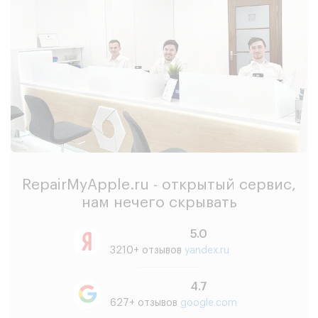
RepairMyApple.ru - открытый сервис,
нам нечего скрывать
5.0
3210+ отзывов
yandex.ru
4.7
627+ отзывов
google.com