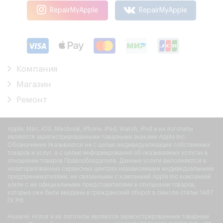
RepairMyApple
RepairMyApple
Компания
Магазин
Ремонт
Apple, Mac, iOS, Macbook, iPhone, iPad, Watch, iPod и их логотипы
являются зарегистрированными товарными знаками Apple Inc.
Обозначение Указывается не с целью индивидуализации собственных
товаров и услуг, а с целью информирования об оказываемых услугах в
отношении товаров Правообладателя. Данные услуги выполняются в
неавторизованных сервисных центрах независимыми индивидуальными
предпринимателями, не связанными с компанией Apple Inc компанией
и/или с ее официальными представителями в отношении товаров,
которые уже были введены в гражданский оборот в смысле статьи 1487
ГК РФ.
Huawei, Honor и их логотипы являются зарегистрированным товарным