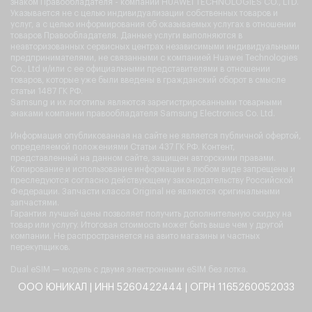
знаком Правообладателя - компании HUAWEI TECHNOLOGIES CO., LTD.
Указывается не с целью индивидуализации собственных товаров и
услуг, а с целью информирования об оказываемых услугах в отношении
товаров Правообладателя. Данные услуги выполняются в
неавторизованных сервисных центрах независимыми индивидуальными
предпринимателями, не связанными с компанией Huawei Technologies
Co., Ltd и/или с ее официальными представителями в отношении
товаров, которые уже были введены в гражданский оборот в смысле
статьи 1487 ГК РФ.
Samsung и их логотипы являются зарегистрированными товарными
знаками компании правообладателя Samsung Electronics Co. Ltd.
Информация опубликованная на сайте не является публичной офертой,
определяемой положениями Статьи 437 ГК РФ. Контент,
представленный на данном сайте, защищен авторскими правами.
Копирование и использование информации в любом виде запрещены и
преследуются согласно действующему законодательству Российской
Федерации. Запчасти класса Original не являются оригинальными
запчастями.
Гарантия лучшей цены позволяет получить дополнительную скидку на
товар или услугу. Итоговая стоимость может быть выше чем у другой
компании. Не распространяется на авито магазины и частных
перекупщиков.
Dual eSIM — модель с двумя электронными eSIM без лотка.
ООО ЮНИКАЛ | ИНН 5260422444 | ОГРН 1165260052033