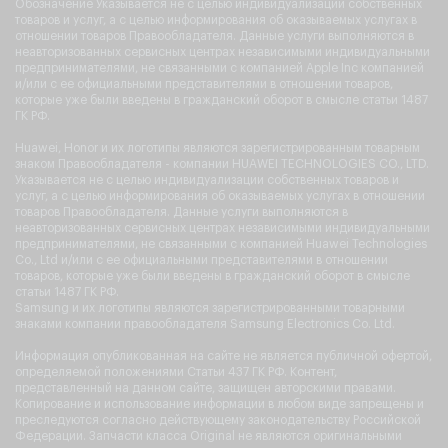
Обозначение Указывается не с целью индивидуализации собственных
товаров и услуг, а с целью информирования об оказываемых услугах в
отношении товаров Правообладателя. Данные услуги выполняются в
неавторизованных сервисных центрах независимыми индивидуальными
предпринимателями, не связанными с компанией Apple Inc компанией
и/или с ее официальными представителями в отношении товаров,
которые уже были введены в гражданский оборот в смысле статьи 1487
ГК РФ.
Huawei, Honor и их логотипы являются зарегистрированным товарным
знаком Правообладателя - компании HUAWEI TECHNOLOGIES CO., LTD.
Указывается не с целью индивидуализации собственных товаров и
услуг, а с целью информирования об оказываемых услугах в отношении
товаров Правообладателя. Данные услуги выполняются в
неавторизованных сервисных центрах независимыми индивидуальными
предпринимателями, не связанными с компанией Huawei Technologies
Co., Ltd и/или с ее официальными представителями в отношении
товаров, которые уже были введены в гражданский оборот в смысле
статьи 1487 ГК РФ.
Samsung и их логотипы являются зарегистрированными товарными
знаками компании правообладателя Samsung Electronics Co. Ltd.
Информация опубликованная на сайте не является публичной офертой,
определяемой положениями Статьи 437 ГК РФ. Контент,
представленный на данном сайте, защищен авторскими правами.
Копирование и использование информации в любом виде запрещены и
преследуются согласно действующему законодательству Российской
Федерации. Запчасти класса Original не являются оригинальными