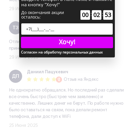
на кнопку "Хочу!"
29 Июня 2025
До окончания акции
:
:
00
02
52
осталось:
Татьяна Зюбина
ТЗ
Отзыв
на Яндекс
Хочу!
Отлично ремонтирут , несколько телефонов уже
приносила
Согласен на обработку персональных данных
29 Июня 2025
Даниил Пацукевич
ДП
Отзыв
на Яндекс
Не однократно обращался. Но последний раз сделали
все очень быстро (быстрее чем заявленно) и
качественно. Лишних денег не берут. По работе нужно
было оставаться на связи, пока делали ремонт
телефона, дали доступ к WiFi
25 Июня 2025