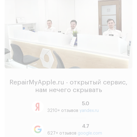
RepairMyApple.ru - открытый сервис,
нам нечего скрывать
5.0
3210+ отзывов
yandex.ru
4.7
627+ отзывов
google.com