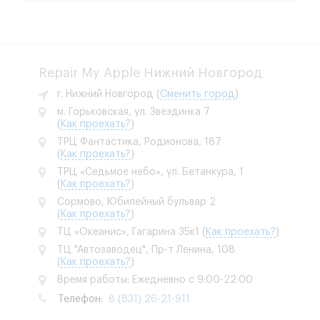
Repair My Apple Нижний Новгород
г. Нижний Новгород
(
Сменить город
)
м. Горьковская, ул. Звездинка 7
(
Как проехать?
)
ТРЦ Фантастика, Родионова, 187
(
Как проехать?
)
ТРЦ «Седьмое небо», ул. Бетанкура, 1
(
Как проехать?
)
Сормово, Юбилейный бульвар 2
(
Как проехать?
)
ТЦ «Океанис», Гагарина 35к1
(
Как проехать?
)
ТЦ "Автозаводец", Пр-т Ленина, 108
(
Как проехать?
)
Время работы: Ежедневно с 9:00-22:00
Телефон:
8 (831) 26-21-911