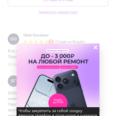
Оставить отзыв
Написать директору
Gleb Gordeev
GG
Отзыв
на Яндекс
×
Все хорошо. Быстрый и качественный ремонт.
Предложили хорошую скидку.
16 Июля 2025
Артем Г.
АГ
Отзыв
на Яндекс
Добрый день! Это отличное место, где можно
заменить батарею в вашем iPhone 11 Pro Max.
Персонал был очень дружелюбным и предоставил
Чтобы закрепить за собой скидку
множество бонусов. Лучше всего договориться на
введите телефон в поле ниже и нажмите
месте. Желаю вам успехов и процветания!