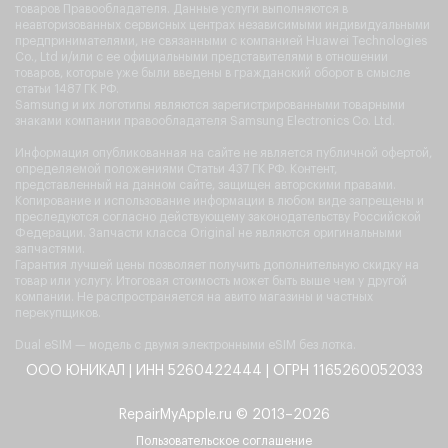
товаров Правообладателя. Данные услуги выполняются в
неавторизованных сервисных центрах независимыми индивидуальными
предпринимателями, не связанными с компанией Huawei Technologies
Co., Ltd и/или с ее официальными представителями в отношении
товаров, которые уже были введены в гражданский оборот в смысле
статьи 1487 ГК РФ.
Samsung и их логотипы являются зарегистрированными товарными
знаками компании правообладателя Samsung Electronics Co. Ltd.
Информация опубликованная на сайте не является публичной офертой,
определяемой положениями Статьи 437 ГК РФ. Контент,
представленный на данном сайте, защищен авторскими правами.
Копирование и использование информации в любом виде запрещены и
преследуются согласно действующему законодательству Российской
Федерации. Запчасти класса Original не являются оригинальными
запчастями.
Гарантия лучшей цены позволяет получить дополнительную скидку на
товар или услугу. Итоговая стоимость может быть выше чем у другой
компании. Не распространяется на авито магазины и частных
перекупщиков.
Dual eSIM — модель с двумя электронными eSIM без лотка.
ООО ЮНИКАЛ | ИНН 5260422444 | ОГРН 1165260052033
RepairMyApple.ru © 2013–2026
Пользовательское соглашение