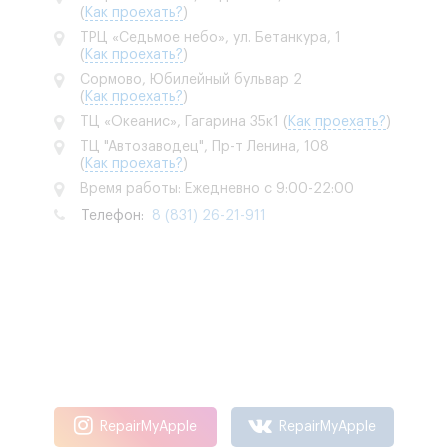
(
Как проехать?
)
ТРЦ «Седьмое небо», ул. Бетанкура, 1
(
Как проехать?
)
Сормово, Юбилейный бульвар 2
(
Как проехать?
)
ТЦ «Океанис», Гагарина 35к1
(
Как проехать?
)
ТЦ "Автозаводец", Пр-т Ленина, 108
(
Как проехать?
)
Время работы: Ежедневно с 9:00-22:00
Телефон:
8 (831) 26-21-911
RepairMyApple
RepairMyApple