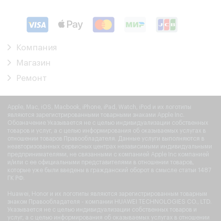
Компания
Магазин
Ремонт
Apple, Mac, iOS, Macbook, iPhone, iPad, Watch, iPod и их логотипы
являются зарегистрированными товарными знаками Apple Inc.
Обозначение Указывается не с целью индивидуализации собственных
товаров и услуг, а с целью информирования об оказываемых услугах в
отношении товаров Правообладателя. Данные услуги выполняются в
неавторизованных сервисных центрах независимыми индивидуальными
предпринимателями, не связанными с компанией Apple Inc компанией
и/или с ее официальными представителями в отношении товаров,
которые уже были введены в гражданский оборот в смысле статьи 1487
ГК РФ.
Huawei, Honor и их логотипы являются зарегистрированным товарным
знаком Правообладателя - компании HUAWEI TECHNOLOGIES CO., LTD.
Указывается не с целью индивидуализации собственных товаров и
услуг, а с целью информирования об оказываемых услугах в отношении