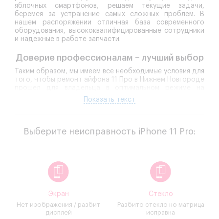
яблочных смартфонов, решаем текущие задачи,
беремся за устранение самых сложных проблем. В
нашем распоряжении отличная база современного
оборудования, высококвалифицированные сотрудники
и надежные в работе запчасти.
Доверие профессионалам – лучший выбор
Таким образом, мы имеем все необходимые условия для
того, чтобы ремонт айфона 11 Про в Нижнем Новгороде
прошел для владельца в оптимальном режиме на
профессиональном уровне и с гарантированно
Показать текст
качественным результатом.
Профессиональная квалификация специалистов
,
которым Вы доверяете ремонт iPhone 11 Pro,
Выберите неисправность iPhone 11 Pro:
должна быть на высоком уровне. Инженеры нашей
компании досконально знают устройство
каждого смартфона, его особенности, нюансы
сборки и комплектации. Мы досконально
отслеживаем все разработки, изучаем новейшие
технологии, чтобы оптимально грамотно
устранить поломки любой сложности, точно
провести требуемый в конкретном случае ремонт
Экран
Стекло
айфон 11 Про, полностью восстанавливая
Нет изображения / разбит
Разбито стекло но матрица
функционал.
дисплей
исправна
Вопрос цены ремонта
– один из основных