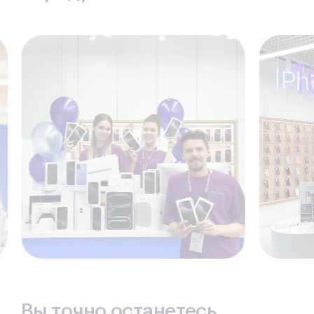
факт, что все запчасти для Apple производятся
на сторонних предприятиях, детали различаются
по уровню соответствия оригиналу. Заказчику
предлагаются на выбор детали класса «Original»
(максимальное соответствие) или аналог
высокого класса.
Гарантийные обязательства
предоставляются по
факту ремонта в каждом случае, вне зависимости
от типа используемых запчастей. Отвечая за
качество ремонта, мы выдаем гарантийный талон.
Тип запчастей влияет на условия и срок гарантии.
Вы точно останетесь