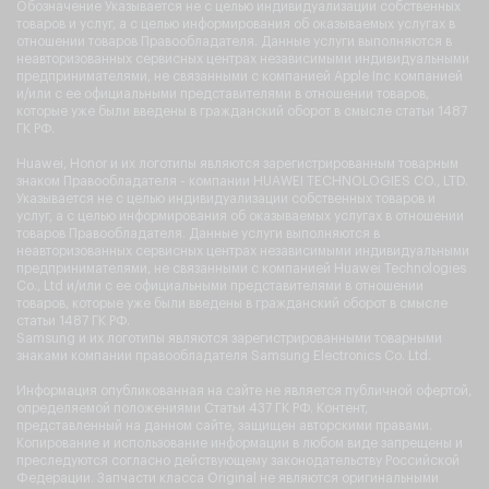
Обозначение Указывается не с целью индивидуализации собственных
товаров и услуг, а с целью информирования об оказываемых услугах в
отношении товаров Правообладателя. Данные услуги выполняются в
неавторизованных сервисных центрах независимыми индивидуальными
предпринимателями, не связанными с компанией Apple Inc компанией
и/или с ее официальными представителями в отношении товаров,
которые уже были введены в гражданский оборот в смысле статьи 1487
ГК РФ.
Huawei, Honor и их логотипы являются зарегистрированным товарным
знаком Правообладателя - компании HUAWEI TECHNOLOGIES CO., LTD.
Указывается не с целью индивидуализации собственных товаров и
услуг, а с целью информирования об оказываемых услугах в отношении
товаров Правообладателя. Данные услуги выполняются в
неавторизованных сервисных центрах независимыми индивидуальными
предпринимателями, не связанными с компанией Huawei Technologies
Co., Ltd и/или с ее официальными представителями в отношении
товаров, которые уже были введены в гражданский оборот в смысле
статьи 1487 ГК РФ.
Samsung и их логотипы являются зарегистрированными товарными
знаками компании правообладателя Samsung Electronics Co. Ltd.
Информация опубликованная на сайте не является публичной офертой,
определяемой положениями Статьи 437 ГК РФ. Контент,
представленный на данном сайте, защищен авторскими правами.
Копирование и использование информации в любом виде запрещены и
преследуются согласно действующему законодательству Российской
Федерации. Запчасти класса Original не являются оригинальными