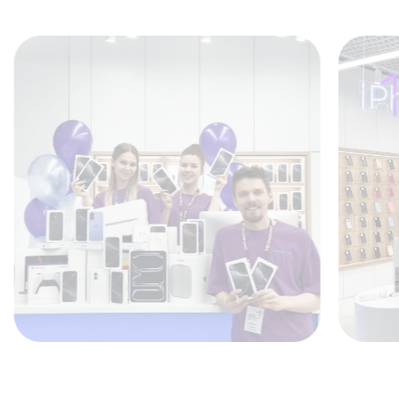
ремонт телефона Леново в Нижнем Новгороде, то
есть замена или восстановление конкретных модулей
– от кнопки включения до микросхем материнской
платы. Чтобы не гадать и достоверно выявить
неисправность, сэкономить время и средства
заказчика, инженер сервиса протестирует смартфон,
выявит причину, предложит вариант оптимального
ремонта.
План ремонта
зависит от типа неисправности,
масштаба проблем. Каждый модуль меняется по
своей технологии. Итоговая цена известна заказчику
заранее.
Преимущества лидера
На данный момент предложений на рынке ремонта
мобильных устройств – множество. Важно в огромном
количестве сервисов и отдельных мастеров найти
качественный сервисный центр, специалистам которого
можно доверить решение задач любой сложности. Если Вы
читаете данную статью – Вы уже нашли лучший сервис.
Комплекс ремонтных работ.
Мы предлагаем и успешно
выполняем весь перечень услуг по восстановлению