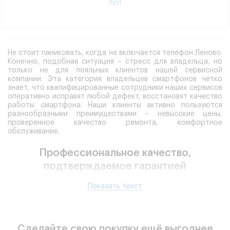
тут!
Не стоит паниковать, когда не включается телефон Леново.
Конечно, подобная ситуация – стресс для владельца, но
только не для лояльных клиентов нашей сервисной
компании. Эта категория владельцев смартфонов четко
знает, что квалифицированные сотрудники наших сервисов
оперативно исправят любой дефект, восстановят качество
работы смартфона. Наши клиенты активно пользуются
разнообразными преимуществами – невысокие цены,
проверенное качество ремонта, комфортное
обслуживание.
Профессиональное качество,
подтверждаемое гарантией
Современный человек практически не представляет, как
Показать текст
можно жить без мобильной связи, без интернета, других
возможностей коммуникации и получения информации.
Когда телефон Lenovo не загружается, его широкий
функционал становится недоступным. Решение вопроса –
обращение за профессиональной помощью.
Сделайте свою покупку ещё выгоднее