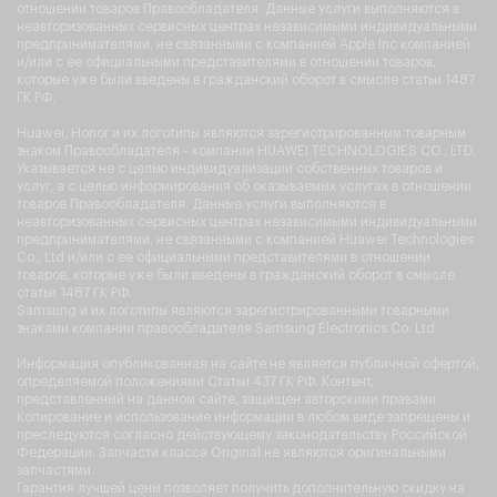
отношении товаров Правообладателя. Данные услуги выполняются в
неавторизованных сервисных центрах независимыми индивидуальными
предпринимателями, не связанными с компанией Apple Inc компанией
и/или с ее официальными представителями в отношении товаров,
которые уже были введены в гражданский оборот в смысле статьи 1487
ГК РФ.
Huawei, Honor и их логотипы являются зарегистрированным товарным
знаком Правообладателя - компании HUAWEI TECHNOLOGIES CO., LTD.
Указывается не с целью индивидуализации собственных товаров и
услуг, а с целью информирования об оказываемых услугах в отношении
товаров Правообладателя. Данные услуги выполняются в
неавторизованных сервисных центрах независимыми индивидуальными
предпринимателями, не связанными с компанией Huawei Technologies
Co., Ltd и/или с ее официальными представителями в отношении
товаров, которые уже были введены в гражданский оборот в смысле
статьи 1487 ГК РФ.
Samsung и их логотипы являются зарегистрированными товарными
знаками компании правообладателя Samsung Electronics Co. Ltd.
Информация опубликованная на сайте не является публичной офертой,
определяемой положениями Статьи 437 ГК РФ. Контент,
представленный на данном сайте, защищен авторскими правами.
Копирование и использование информации в любом виде запрещены и
преследуются согласно действующему законодательству Российской
Федерации. Запчасти класса Original не являются оригинальными
запчастями.
Гарантия лучшей цены позволяет получить дополнительную скидку на