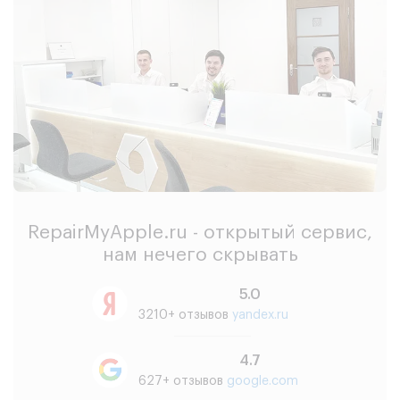
RepairMyApple.ru - открытый сервис,
нам нечего скрывать
5.0
3210+ отзывов
yandex.ru
4.7
627+ отзывов
google.com