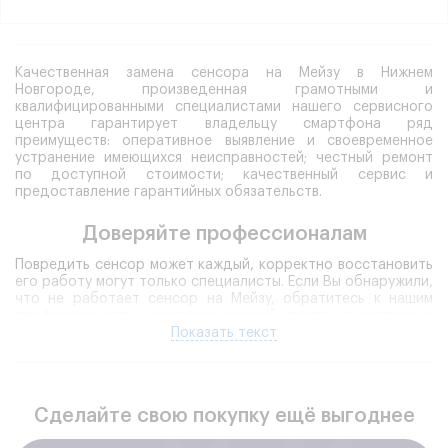
Качественная замена сенсора на Мейзу в Нижнем
Новгороде, произведенная грамотными и
квалифицированными специалистами нашего сервисного
центра гарантирует владельцу смартфона ряд
преимуществ: оперативное выявление и своевременное
устранение имеющихся неисправностей; честный ремонт
по доступной стоимости; качественный сервис и
предоставление гарантийных обязательств.
Доверяйте профессионалам
Повредить сенсор может каждый, корректно восстановить
его работу могут только специалисты. Если Вы обнаружили,
что не работает сенсор на Мейзу, обратитесь к нашим
профессионалам и получите полный спектр качественных
услуг.
Показать текст
Своевременное посещение
сервисного центра
избавит владельца от множества проблем,
предотвращая развитие скрытых неисправностей.
Сделайте свою покупку ещё выгоднее
Конечно, Вы можете смириться с тем, что на Meizu не
работает тачскрин, откладывая помощь