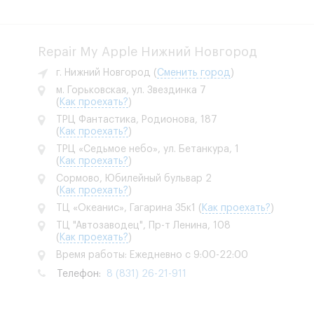
Repair My Apple Нижний Новгород
г. Нижний Новгород
(
Сменить город
)
м. Горьковская, ул. Звездинка 7
(
Как проехать?
)
ТРЦ Фантастика, Родионова, 187
(
Как проехать?
)
ТРЦ «Седьмое небо», ул. Бетанкура, 1
(
Как проехать?
)
Сормово, Юбилейный бульвар 2
(
Как проехать?
)
ТЦ «Океанис», Гагарина 35к1
(
Как проехать?
)
ТЦ "Автозаводец", Пр-т Ленина, 108
(
Как проехать?
)
Время работы: Ежедневно с 9:00-22:00
Телефон:
8 (831) 26-21-911