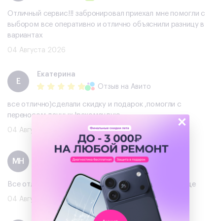
Отличный сервис!!! забронировал приехал мне помогли с
выбором все оперативно и отлично объяснили разницу в
вариантах
04 Августа 2026
Екатерина
Е
Отзыв
на Авито
все отлично)сделали скидку и подарок ,помогли с
переносом данных !рекомендую
×
04 Августа 2026
Михаил Нужин
МН
Отзыв
на Авито
Все отлично, хороший телефон, буду обращаться еще
04 Августа 2026