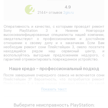
4.9
2144+ отзывов
2gis.ru
Оперативность и качество, с которыми проводят ремонт
Sony PlayStation 3 в Нижнем Новгороде
высококвалифицированные специалисты нашей компании,
свидетельствуют о профессионализме и достойном
отношении к своему делу и к заказчикам. Если Вам
необходим ремонт сони Плейстейшен 3, смело посетите
находящийся рядом наш сервисный центр, и
воспользуйтесь выгодным предложением недорого, с
гарантией отремонтировать поврежденное устройство.
Наше кредо – профессиональный подход
После завершения очередного сеанса не включается сони
Плейстейшен 3? Вероятность, что потребуется ремонт
Плейстейшен 3, в таком случае довольно велика. Но какой
именно, какие меры помогут восстановить работу, ответят
Показать текст
сотрудники нашей компании.
Сервисные инженеры
компании благодаря обширному
опыту практической работы легко находят ответы на
Выберите неисправность PlayStation:
все вопросы, возникающие у владельцев игровых