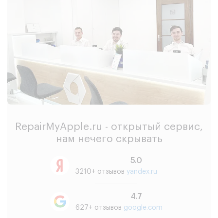
RepairMyApple.ru - открытый сервис,
нам нечего скрывать
5.0
3210+ отзывов
yandex.ru
4.7
627+ отзывов
google.com