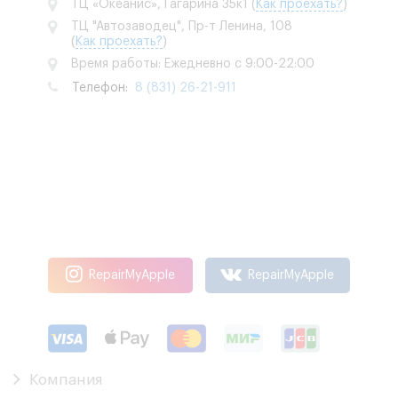
ТЦ «Океанис», Гагарина 35к1
(
Как проехать?
)
ТЦ "Автозаводец", Пр-т Ленина, 108
(
Как проехать?
)
Время работы: Ежедневно с 9:00-22:00
Телефон:
8 (831) 26-21-911
RepairMyApple
RepairMyApple
Компания