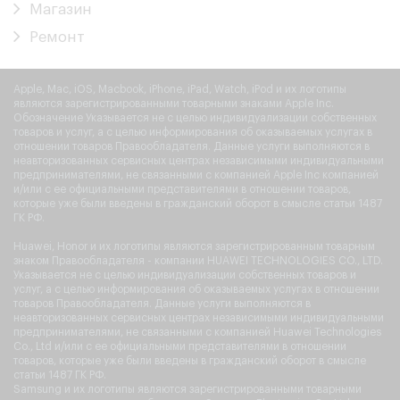
Магазин
Ремонт
Apple, Mac, iOS, Macbook, iPhone, iPad, Watch, iPod и их логотипы
являются зарегистрированными товарными знаками Apple Inc.
Обозначение Указывается не с целью индивидуализации собственных
товаров и услуг, а с целью информирования об оказываемых услугах в
отношении товаров Правообладателя. Данные услуги выполняются в
неавторизованных сервисных центрах независимыми индивидуальными
предпринимателями, не связанными с компанией Apple Inc компанией
и/или с ее официальными представителями в отношении товаров,
которые уже были введены в гражданский оборот в смысле статьи 1487
ГК РФ.
Huawei, Honor и их логотипы являются зарегистрированным товарным
знаком Правообладателя - компании HUAWEI TECHNOLOGIES CO., LTD.
Указывается не с целью индивидуализации собственных товаров и
услуг, а с целью информирования об оказываемых услугах в отношении
товаров Правообладателя. Данные услуги выполняются в
неавторизованных сервисных центрах независимыми индивидуальными
предпринимателями, не связанными с компанией Huawei Technologies
Co., Ltd и/или с ее официальными представителями в отношении
товаров, которые уже были введены в гражданский оборот в смысле
статьи 1487 ГК РФ.
Samsung и их логотипы являются зарегистрированными товарными