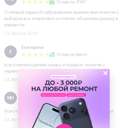
Отзыв
на 2ГИС
Отличный сервис!!! забронировал приехал мне помогли с
выбором все оперативно и отлично объяснили разницу в
вариантах
04 Августа 2026
Екатерина
Е
Отзыв
на Авито
все отлично)сделали скидку и подарок ,помогли с
×
переносом данных !рекомендую
04 Августа 2026
Михаил Нужин
МН
Отзыв
на Авито
Все отлично, хороший телефон, буду обращаться еще
04 Августа 2026