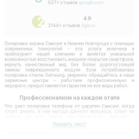
627+ отзывов
google.com
4.9
2144+ отзывов
2gis.ru
Полировка экрана Самсунг в Нижнем Новгороде с помощью
современных технологий – эта услуга включена в
прейскурант нашей компании и является уникальной
возможностью восстановить внешние покрытия смартфона,
вернуть качественный вид без более дорогостоящей
замены поврежденного модуля. Если потребовалась
полировка стекла Samsung, уверенно обращайтесь в наши
сервисные центры – работаем профессионально и
недорого, предоставляется гарантия не все виды работ.
Профессионализм на каждом этапе
Что дает полировка телефона от царапин Самсунг, когда
стоит делать, в чем выгода данного процесса, стоит ли
тратить на это деньги, как происходит процесс –
подобные вопросы вполне имеют место быть, на них легко
Показать текст
ответит каждый грамотный инженер нашей компании.
Зачем нужна полировка
корпуса телефона Самсунг –