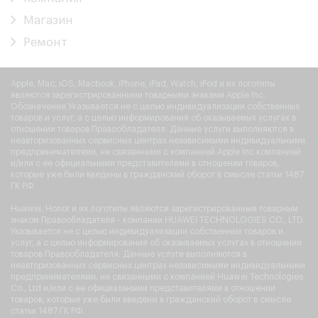
Магазин
Ремонт
Apple, Mac, iOS, Macbook, iPhone, iPad, Watch, iPod и их логотипы
являются зарегистрированными товарными знаками Apple Inc.
Обозначение Указывается не с целью индивидуализации собственных
товаров и услуг, а с целью информирования об оказываемых услугах в
отношении товаров Правообладателя. Данные услуги выполняются в
неавторизованных сервисных центрах независимыми индивидуальными
предпринимателями, не связанными с компанией Apple Inc компанией
и/или с ее официальными представителями в отношении товаров,
которые уже были введены в гражданский оборот в смысле статьи 1487
ГК РФ.
Huawei, Honor и их логотипы являются зарегистрированным товарным
знаком Правообладателя - компании HUAWEI TECHNOLOGIES CO., LTD.
Указывается не с целью индивидуализации собственных товаров и
услуг, а с целью информирования об оказываемых услугах в отношении
товаров Правообладателя. Данные услуги выполняются в
неавторизованных сервисных центрах независимыми индивидуальными
предпринимателями, не связанными с компанией Huawei Technologies
Co., Ltd и/или с ее официальными представителями в отношении
товаров, которые уже были введены в гражданский оборот в смысле
статьи 1487 ГК РФ.