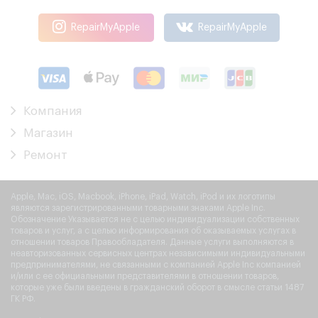
RepairMyApple
RepairMyApple
Компания
Магазин
Ремонт
Apple, Mac, iOS, Macbook, iPhone, iPad, Watch, iPod и их логотипы
являются зарегистрированными товарными знаками Apple Inc.
Обозначение Указывается не с целью индивидуализации собственных
товаров и услуг, а с целью информирования об оказываемых услугах в
отношении товаров Правообладателя. Данные услуги выполняются в
неавторизованных сервисных центрах независимыми индивидуальными
предпринимателями, не связанными с компанией Apple Inc компанией
и/или с ее официальными представителями в отношении товаров,
которые уже были введены в гражданский оборот в смысле статьи 1487
ГК РФ.