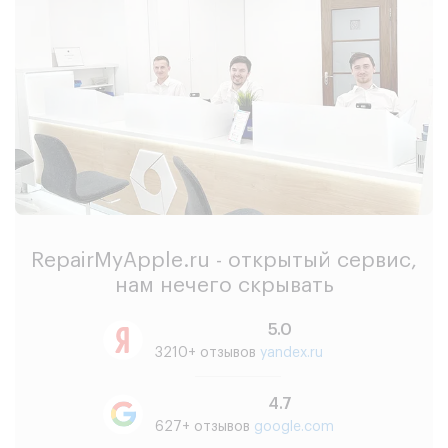
RepairMyApple.ru - открытый сервис,
нам нечего скрывать
5.0
3210+ отзывов
yandex.ru
4.7
627+ отзывов
google.com