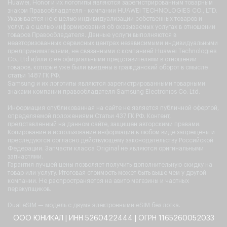
Huawei, Honor и их логотипы являются зарегистрированным товарным
знаком Правообладателя - компании HUAWEI TECHNOLOGIES CO., LTD.
Указывается не с целью индивидуализации собственных товаров и
услуг, а с целью информирования об оказываемых услугах в отношении
товаров Правообладателя. Данные услуги выполняются в
неавторизованных сервисных центрах независимыми индивидуальными
предпринимателями, не связанными с компанией Huawei Technologies
Co., Ltd и/или с ее официальными представителями в отношении
товаров, которые уже были введены в гражданский оборот в смысле
статьи 1487 ГК РФ.
Samsung и их логотипы являются зарегистрированными товарными
знаками компании правообладателя Samsung Electronics Co. Ltd.
Информация опубликованная на сайте не является публичной офертой,
определяемой положениями Статьи 437 ГК РФ. Контент,
представленный на данном сайте, защищен авторскими правами.
Копирование и использование информации в любом виде запрещены и
преследуются согласно действующему законодательству Российской
Федерации. Запчасти класса Original не являются оригинальными
запчастями.
Гарантия лучшей цены позволяет получить дополнительную скидку на
товар или услугу. Итоговая стоимость может быть выше чем у другой
компании. Не распространяется на авито магазины и частных
перекупщиков.
Dual eSIM — модель с двумя электронными eSIM без лотка.
ООО ЮНИКАЛ | ИНН 5260422444 | ОГРН 1165260052033