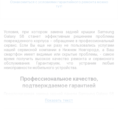
Ознакомиться с условиями гарантийного ремонта можно
тут!
Условия, при котором замена задней крышки Samsung
Galaxy S8 станет эффективным решением проблемы
поврежденного корпуса – обращение в профессиональный
сервис. Если Вы еще ни разу не пользовались услугами
нашей сервисной компании в Нижнем Новгороде, а Ваш
смартфон имеет видимые или скрытые проблемы, - самое
время получить высокое качество ремонта и сервисного
обслуживания. Гарантируем, что устраним любые
неисправности мобильного устройства.
Профессиональное качество,
подтверждаемое гарантией
Предполагаемая замена задней панели Samsung Galaxy S8
требуется по ряду причин: смартфон поврежден, трещины
Показать текст
и царапины существенно искажают его внешний вид;
владельцу захотелось перемен, реализовать свое желание
он решил, сменив цвет корпуса смартфона.