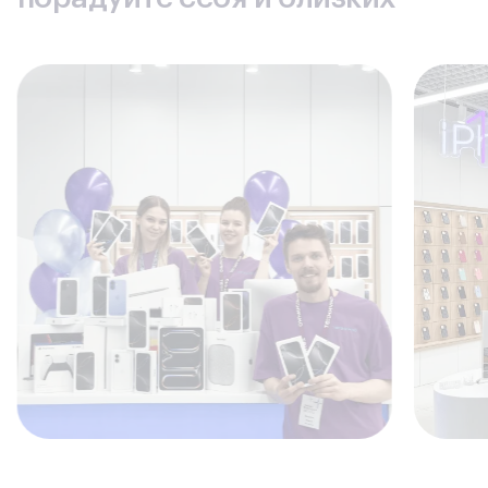
степень влагозащиты; жидкость окисляет контакты,
пыль оседает на деталях, затрудняя их работу.
Комплектующие для ремонта.
Учитывая интересы
различных категорий заказчиков, мы закупаем и
предлагаем к установке различные по классу детали
– от класса оригинал до высококачественных
аналогов различных производителей. Если для Вас
некритична установка оригинальных запчастей, Вы
можете сэкономить, установив запчасти аналогового
типа. Качество работы стандартно гарантировано.
Очевидные преимущества нашей
компании
Гарантируем, что произведённая в сервисе нашей компании
замена задней крышки Самсунг С8 станет началом нашего
сотрудничества, так как наши услуги предоставляются по
высшему разряду.
Полный спектр услуг.
Даже если Ваш смартфон
работает надежно и без поломок, мобильному
устройству всегда может потребоваться
профилактическое обслуживание (чистка от