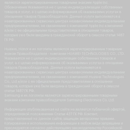
являются зарегистрированными товарными знаками Apple Inc.
Обозначение Указывается не с целью индивидуализации собственных
товаров и услуг, а с целью информирования об оказываемых услугах в
отношении товаров Правообладателя. Данные услуги выполняются в
неавторизованных сервисных центрах независимыми индивидуальными
предпринимателями, не связанными с компанией Apple Inc компанией
и/или с ее официальными представителями в отношении товаров,
которые уже были введены в гражданский оборот в смысле статьи 1487
ГК РФ.
Huawei, Honor и их логотипы являются зарегистрированным товарным
знаком Правообладателя - компании HUAWEI TECHNOLOGIES CO., LTD.
Указывается не с целью индивидуализации собственных товаров и
услуг, а с целью информирования об оказываемых услугах в отношении
товаров Правообладателя. Данные услуги выполняются в
неавторизованных сервисных центрах независимыми индивидуальными
предпринимателями, не связанными с компанией Huawei Technologies
Co., Ltd и/или с ее официальными представителями в отношении
товаров, которые уже были введены в гражданский оборот в смысле
статьи 1487 ГК РФ.
Samsung и их логотипы являются зарегистрированными товарными
знаками компании правообладателя Samsung Electronics Co. Ltd.
Информация опубликованная на сайте не является публичной офертой,
определяемой положениями Статьи 437 ГК РФ. Контент,
представленный на данном сайте, защищен авторскими правами.
Копирование и использование информации в любом виде запрещены и
преследуются согласно действующему законодательству Российской