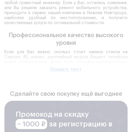
любой грамотный инженер. Если у Вас остались сомнения,
или Вы решили заказать ремонт мобильного устройства,
приходите в сервис нашей компании в Нижнем Новгороде,
наиболее удобный по местоположению, и получите
качественные услуги по оптимальной стоимости.
Профессиональное качество высокого
уровня
Если для Вас важно, сколько стоит замена стекла на
Самсунг А5, значит, дисплейный модуль Вашего телефона
имеет повреждения. Даже если поломка незначительна,
стоит получить профессиональную консультацию
Показать текст
специалиста сервиса.
Необходимость ремонта.
Корпус корейских
смартфонов достаточно прочный, выполнен из
надежных материалов. Но избежать его повреждения
Сделайте свою покупку ещё выгоднее
получается далеко не всегда. Самая серьезная
опасность в этом случае – герметичность телефона
снижается, вероятность повреждения внутренних
Промокод на скидку
элементов увеличивается. Гораздо проще
своевременно на Самсунг А5 поменять заднее стекло,
− 1000 ₽
за регистрацию в
чем в дальнейшем тратить более серьезные суммы на