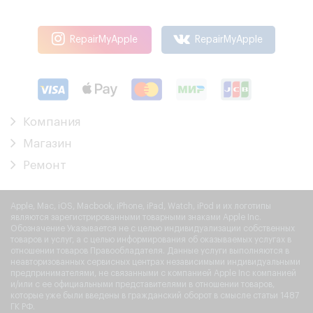
RepairMyApple
RepairMyApple
Компания
Магазин
Ремонт
Apple, Mac, iOS, Macbook, iPhone, iPad, Watch, iPod и их логотипы
являются зарегистрированными товарными знаками Apple Inc.
Обозначение Указывается не с целью индивидуализации собственных
товаров и услуг, а с целью информирования об оказываемых услугах в
отношении товаров Правообладателя. Данные услуги выполняются в
неавторизованных сервисных центрах независимыми индивидуальными
предпринимателями, не связанными с компанией Apple Inc компанией
и/или с ее официальными представителями в отношении товаров,
которые уже были введены в гражданский оборот в смысле статьи 1487
ГК РФ.