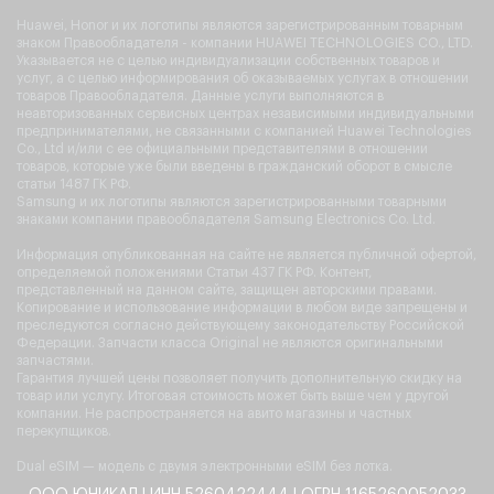
Huawei, Honor и их логотипы являются зарегистрированным товарным
знаком Правообладателя - компании HUAWEI TECHNOLOGIES CO., LTD.
Указывается не с целью индивидуализации собственных товаров и
услуг, а с целью информирования об оказываемых услугах в отношении
товаров Правообладателя. Данные услуги выполняются в
неавторизованных сервисных центрах независимыми индивидуальными
предпринимателями, не связанными с компанией Huawei Technologies
Co., Ltd и/или с ее официальными представителями в отношении
товаров, которые уже были введены в гражданский оборот в смысле
статьи 1487 ГК РФ.
Samsung и их логотипы являются зарегистрированными товарными
знаками компании правообладателя Samsung Electronics Co. Ltd.
Информация опубликованная на сайте не является публичной офертой,
определяемой положениями Статьи 437 ГК РФ. Контент,
представленный на данном сайте, защищен авторскими правами.
Копирование и использование информации в любом виде запрещены и
преследуются согласно действующему законодательству Российской
Федерации. Запчасти класса Original не являются оригинальными
запчастями.
Гарантия лучшей цены позволяет получить дополнительную скидку на
товар или услугу. Итоговая стоимость может быть выше чем у другой
компании. Не распространяется на авито магазины и частных
перекупщиков.
Dual eSIM — модель с двумя электронными eSIM без лотка.