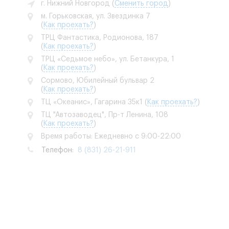
г. Нижний Новгород
(
Сменить город
)
м. Горьковская, ул. Звездинка 7
(
Как проехать?
)
ТРЦ Фантастика, Родионова, 187
(
Как проехать?
)
ТРЦ «Седьмое небо», ул. Бетанкура, 1
(
Как проехать?
)
Сормово, Юбилейный бульвар 2
(
Как проехать?
)
ТЦ «Океанис», Гагарина 35к1
(
Как проехать?
)
ТЦ "Автозаводец", Пр-т Ленина, 108
(
Как проехать?
)
Время работы: Ежедневно с 9:00-22:00
Телефон:
8 (831) 26-21-911