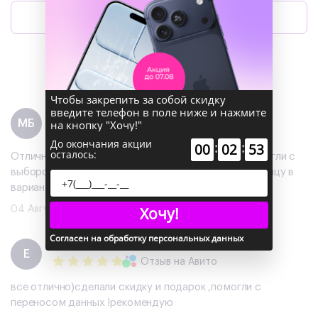
Оставить отзыв
Написать директору
Чтобы закрепить за собой скидку
введите телефон в поле ниже и нажмите
Максим Богинич
МБ
на кнопку "Хочу!"
Отзыв
на 2ГИС
До окончания акции
:
:
00
02
52
осталось:
Отличный сервис!!! забронировал приехал мне помогли с
выбором все оперативно и отлично объяснили разницу в
вариантах
Хочу!
04 Августа 2026
Согласен на обработку персональных данных
Екатерина
Е
Отзыв
на Авито
все отлично)сделали скидку и подарок ,помогли с
переносом данных !рекомендую