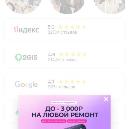
поддержку, экономить свое время. Точные адреса и
схему проезда всегда можно уточнить на сайте
компании.
5.0
3210+ отзывов
4.9
2144+ отзывов
4.7
627+ отзывов
×
4.3
504+ отзывов