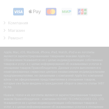
Компания
Магазин
Ремонт
Apple, Mac, iOS, Macbook, iPhone, iPad, Watch, iPod и их логотипы
являются зарегистрированными товарными знаками Apple Inc.
Обозначение Указывается не с целью индивидуализации собственных
товаров и услуг, а с целью информирования об оказываемых услугах в
отношении товаров Правообладателя. Данные услуги выполняются в
неавторизованных сервисных центрах независимыми индивидуальными
предпринимателями, не связанными с компанией Apple Inc компанией
и/или с ее официальными представителями в отношении товаров,
которые уже были введены в гражданский оборот в смысле статьи 1487
ГК РФ.
Huawei, Honor и их логотипы являются зарегистрированным товарным
знаком Правообладателя - компании HUAWEI TECHNOLOGIES CO., LTD.
Указывается не с целью индивидуализации собственных товаров и
услуг, а с целью информирования об оказываемых услугах в отношении