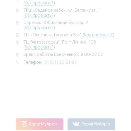
(
Как проехать?
)
ТРЦ «Седьмое небо», ул. Бетанкура, 1
(
Как проехать?
)
Сормово, Юбилейный бульвар 2
(
Как проехать?
)
ТЦ «Океанис», Гагарина 35к1
(
Как проехать?
)
ТЦ "Автозаводец", Пр-т Ленина, 108
(
Как проехать?
)
Время работы: Ежедневно с 9:00-22:00
Телефон:
8 (831) 26-21-911
RepairMyApple
RepairMyApple