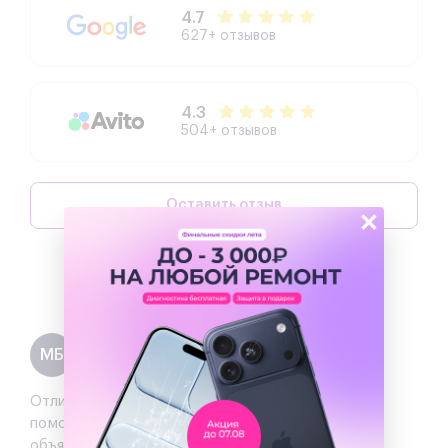
4.7
627+ отзывов
4.3
504+ отзывов
Оставить отзыв
×
Написать директору
Максим Богинич
МБ
Отзыв
на 2ГИС
Отличный сервис!!! забронировал приехал мне
помогли с выбором все оперативно и отлично
объяснили разницу в вариантах