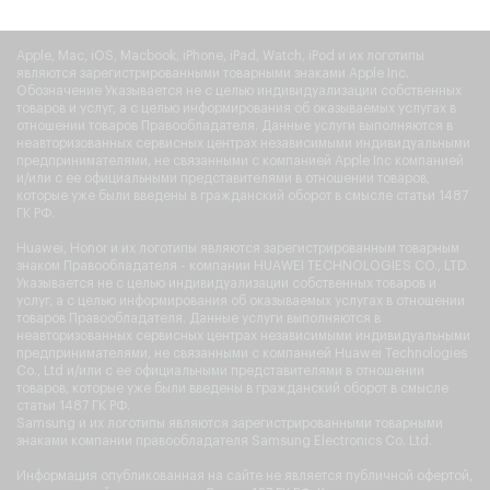
Apple, Mac, iOS, Macbook, iPhone, iPad, Watch, iPod и их логотипы
являются зарегистрированными товарными знаками Apple Inc.
Обозначение Указывается не с целью индивидуализации собственных
товаров и услуг, а с целью информирования об оказываемых услугах в
отношении товаров Правообладателя. Данные услуги выполняются в
неавторизованных сервисных центрах независимыми индивидуальными
предпринимателями, не связанными с компанией Apple Inc компанией
и/или с ее официальными представителями в отношении товаров,
которые уже были введены в гражданский оборот в смысле статьи 1487
ГК РФ.
Huawei, Honor и их логотипы являются зарегистрированным товарным
знаком Правообладателя - компании HUAWEI TECHNOLOGIES CO., LTD.
Указывается не с целью индивидуализации собственных товаров и
услуг, а с целью информирования об оказываемых услугах в отношении
товаров Правообладателя. Данные услуги выполняются в
неавторизованных сервисных центрах независимыми индивидуальными
предпринимателями, не связанными с компанией Huawei Technologies
Co., Ltd и/или с ее официальными представителями в отношении
товаров, которые уже были введены в гражданский оборот в смысле
статьи 1487 ГК РФ.
Samsung и их логотипы являются зарегистрированными товарными
знаками компании правообладателя Samsung Electronics Co. Ltd.
Информация опубликованная на сайте не является публичной офертой,