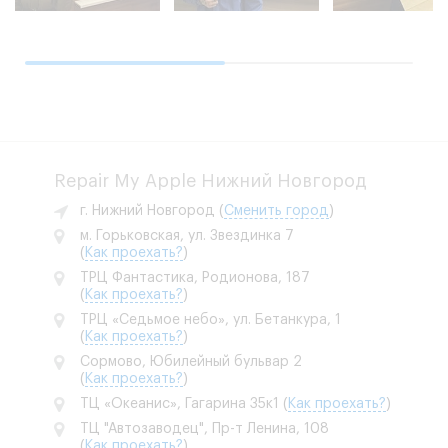
Repair My Apple Нижний Новгород
г. Нижний Новгород
(
Сменить город
)
м. Горьковская, ул. Звездинка 7
(
Как проехать?
)
ТРЦ Фантастика, Родионова, 187
(
Как проехать?
)
ТРЦ «Седьмое небо», ул. Бетанкура, 1
(
Как проехать?
)
Сормово, Юбилейный бульвар 2
(
Как проехать?
)
ТЦ «Океанис», Гагарина 35к1
(
Как проехать?
)
ТЦ "Автозаводец", Пр-т Ленина, 108
(
Как проехать?
)