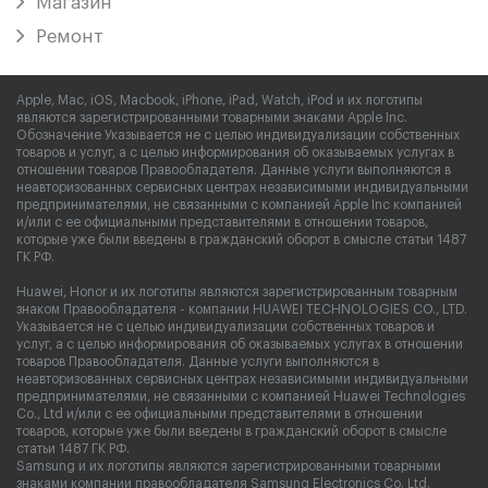
Магазин
Ремонт
Apple, Mac, iOS, Macbook, iPhone, iPad, Watch, iPod и их логотипы
являются зарегистрированными товарными знаками Apple Inc.
Обозначение Указывается не с целью индивидуализации собственных
товаров и услуг, а с целью информирования об оказываемых услугах в
отношении товаров Правообладателя. Данные услуги выполняются в
неавторизованных сервисных центрах независимыми индивидуальными
предпринимателями, не связанными с компанией Apple Inc компанией
и/или с ее официальными представителями в отношении товаров,
которые уже были введены в гражданский оборот в смысле статьи 1487
ГК РФ.
Huawei, Honor и их логотипы являются зарегистрированным товарным
знаком Правообладателя - компании HUAWEI TECHNOLOGIES CO., LTD.
Указывается не с целью индивидуализации собственных товаров и
услуг, а с целью информирования об оказываемых услугах в отношении
товаров Правообладателя. Данные услуги выполняются в
неавторизованных сервисных центрах независимыми индивидуальными
предпринимателями, не связанными с компанией Huawei Technologies
Co., Ltd и/или с ее официальными представителями в отношении
товаров, которые уже были введены в гражданский оборот в смысле
статьи 1487 ГК РФ.
Samsung и их логотипы являются зарегистрированными товарными
знаками компании правообладателя Samsung Electronics Co. Ltd.