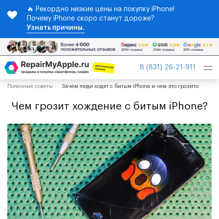
🔥 Рекордно низкие цены на покупку iPhone!
Почему iPhone скоро станут дороже?
Узнать причины.
Tog
8 (831) 26-21-911
nav
Полезные советы
Зачем люди ходят с битым iPhone и чем это грозито
Чем грозит хождение с битым iPhone?