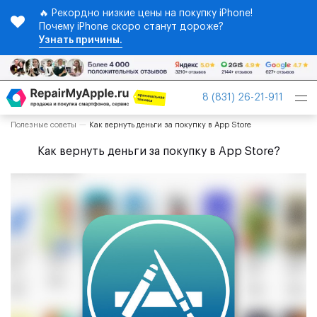
🔥 Рекордно низкие цены на покупку iPhone!
Почему iPhone скоро станут дороже?
Узнать причины.
Tog
8 (831) 26-21-911
nav
Полезные советы
Как вернуть деньги за покупку в App Store
Как вернуть деньги за покупку в App Store?