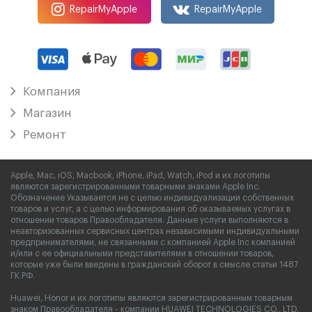
RepairMyApple
RepairMyApple
Компания
Магазин
Ремонт
Apple, Mac, iOS, Macbook, iPhone, iPad, Watch, iPod и их логотипы
являются зарегистрированными товарными знаками Apple Inc.
Обозначение Указывается не с целью индивидуализации собственных
товаров и услуг, а с целью информирования об оказываемых услугах в
отношении товаров Правообладателя. Данные услуги выполняются в
неавторизованных сервисных центрах независимыми индивидуальными
предпринимателями, не связанными с компанией Apple Inc компанией
и/или с ее официальными представителями в отношении товаров,
которые уже были введены в гражданский оборот в смысле статьи 1487
ГК РФ.
Huawei, Honor и их логотипы являются зарегистрированным товарным
знаком Правообладателя - компании HUAWEI TECHNOLOGIES CO., LTD.