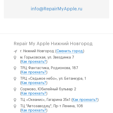
info@RepairMyApple.ru
Repair My Apple Нижний Новгород
г. Нижний Новгород
(
Сменить город
)
м. Горьковская, ул. Звездинка 7
(
Как проехать?
)
ТРЦ Фантастика, Родионова, 187
(
Как проехать?
)
ТРЦ «Седьмое небо», ул. Бетанкура, 1
(
Как проехать?
)
Сормово, Юбилейный бульвар 2
(
Как проехать?
)
ТЦ «Океанис», Гагарина 35к1
(
Как проехать?
)
ТЦ "Автозаводец", Пр-т Ленина, 108
(
Как проехать?
)