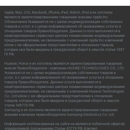
Apple, Mac, iOS, Macbook, iPhone, iPad, Watch, iPod и их логотипы
являются зарегистрированными товарными знаками Apple Inc.
Обозначение Указывается не с целью индивидуализации собственных
товаров и услуг, а с целью информирования об оказываемых услугах в
отношении товаров Правообладателя. Данные услуги выполняются в
неавторизованных сервисных центрах независимыми индивидуальными
предпринимателями, не связанными с компанией Apple Inc компанией
и/или с ее официальными представителями в отношении товаров,
которые уже были введены в гражданский оборот в смысле статьи 1487
ГК РФ.
Huawei, Honor и их логотипы являются зарегистрированным товарным
знаком Правообладателя - компании HUAWEI TECHNOLOGIES CO., LTD.
Указывается не с целью индивидуализации собственных товаров и
услуг, а с целью информирования об оказываемых услугах в отношении
товаров Правообладателя. Данные услуги выполняются в
неавторизованных сервисных центрах независимыми индивидуальными
предпринимателями, не связанными с компанией Huawei Technologies
Co., Ltd и/или с ее официальными представителями в отношении
товаров, которые уже были введены в гражданский оборот в смысле
статьи 1487 ГК РФ.
Samsung и их логотипы являются зарегистрированными товарными
знаками компании правообладателя Samsung Electronics Co. Ltd.
Информация опубликованная на сайте не является публичной офертой,
определяемой положениями Статьи 437 ГК РФ. Контент,