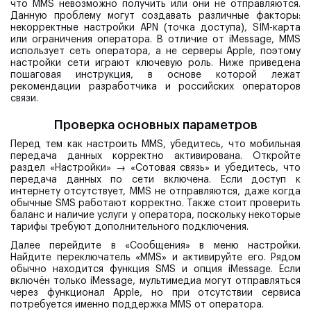
что MMS невозможно получить или они не отправляются.
Данную проблему могут создавать различные факторы:
некорректные настройки APN (точка доступа), SIM-карта
или ограничения оператора. В отличие от iMessage, MMS
использует сеть оператора, а не серверы Apple, поэтому
настройки сети играют ключевую роль. Ниже приведена
пошаговая инструкция, в основе которой лежат
рекомендации разработчика и российских операторов
связи.
Проверка основных параметров
Перед тем как настроить MMS, убедитесь, что мобильная
передача данных корректно активирована. Откройте
раздел «Настройки» → «Сотовая связь» и убедитесь, что
передача данных по сети включена. Если доступ к
интернету отсутствует, MMS не отправляются, даже когда
обычные SMS работают корректно. Также стоит проверить
баланс и наличие услуги у оператора, поскольку некоторые
тарифы требуют дополнительного подключения.
Далее перейдите в «Сообщения» в меню настройки.
Найдите переключатель «MMS» и активируйте его. Рядом
обычно находится функция SMS и опция iMessage. Если
включён только iMessage, мультимедиа могут отправляться
через функционал Apple, но при отсутствии сервиса
потребуется именно поддержка MMS от оператора.