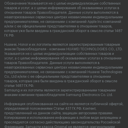
Обозначение Указывается не с целью индивидуализации собственных
товаров и услуг, а с целью информирования об оказываемых услугах в
отношении товаров Правообладателя. Данные услуги выполняются в
неавторизованных сервисных центрах независимыми индивидуальными
предпринимателями, не связанными с компанией Apple Inc компанией
и/или с ее официальными представителями в отношении товаров,
которые уже были введены в гражданский оборот в смысле статьи 1487
ГК РФ.
Huawei, Honor и их логотипы являются зарегистрированным товарным
знаком Правообладателя - компании HUAWEI TECHNOLOGIES CO., LTD.
Указывается не с целью индивидуализации собственных товаров и
услуг, а с целью информирования об оказываемых услугах в отношении
товаров Правообладателя. Данные услуги выполняются в
неавторизованных сервисных центрах независимыми индивидуальными
предпринимателями, не связанными с компанией Huawei Technologies
Co., Ltd и/или с ее официальными представителями в отношении
товаров, которые уже были введены в гражданский оборот в смысле
статьи 1487 ГК РФ.
Samsung и их логотипы являются зарегистрированными товарными
знаками компании правообладателя Samsung Electronics Co. Ltd.
Информация опубликованная на сайте не является публичной офертой,
определяемой положениями Статьи 437 ГК РФ. Контент,
представленный на данном сайте, защищен авторскими правами.
Копирование и использование информации в любом виде запрещены и
преследуются согласно действующему законодательству Российской
Федерации. Запчасти класса Original не являются оригинальными